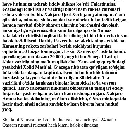
havo hujumiga uchrab jiddiy shikast ko‘rdi. Falastinning
G‘azodagi Ichki Ishlar vazirligi binosi ham raketa zarbalari
ostida yakson bo‘ldi. Xalqaro Qizil Xoch jamiyatining ma’lum
qilishicha, mintaqa shifoxonalari yaradorlar bilan to‘lib ketgan
hamda mavjud tibbiy sharoit ularning barchasini davolash
imkoniyatiga ega emas.Shu kuni Isroilga qarshi Xamas
raketalari uchirilishi oqibatida Isroilning ichida bir necha inson
halok bo‘ldi.Isroil Harbiy Razvedka yetakchisining aytishicha,
Xamasning raketa zarbalari berish salohiyati hujumlar
oqibatida 50 foizga kamaygan. Lekin Xamas qo‘l ostida hanuz
qurollangan muntazam 20 000 jangchi bor.Senegal Tashqi
ishlar vazirligining ma’lum qilishicha, Xamasning quvg‘indagi
yetakchisi Xolid Mash’al, G‘azoga nisbatan qo‘yilgan to‘siqlar
to‘la olib tashlangan taqdirda, Isroil bilan tinchlik bitimini
imzolashga tayyor ekanini e’lon qilgan.30 dekabr. 5 ta
vazirlikni o‘zida jamlagan binolar kompleksi to‘la vayron
qilindi. Havo raketalari hukumat binolaridan tashqari oddiy
fuqarolar yashaydigan uylarni ham nishonga olgan. Xalqaro
Amnistiya tashkilotining ma’lum qilishicha, G‘azo mintaqasida
hozir tinch aholi uchun xavfsiz bo‘lgan birorta ham hudud
yo‘q.
Shu kuni Xamasning Isroil hududiga qarata uchirgan 24 nafar
Qassam rusumli raketasi hech kimni halok qilmagan.