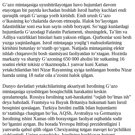
G‘azo mintaqasiga uyushtirilayotgan havo hujumlari davom
etayotgan bir paytda kechadan boshlab Isroil harbiy kuchlari endi
quruqlik orqali G‘azoga yorib kirishdi. Endi urush G‘azo
o‘lkasining ko‘chalarida davom etmoqda. Halok bo‘layotgan
falastinliklar soni esa kun sayin oshib boryapti. So‘nggi kunlardagi
hujumlarda G‘azodagi Falastin Parlamenti, shuningdek, Ta’lim va
Adliya vazirliklari binolari ham yakson etilgan. Qurbonlar soni besh
yuzga yaqinlashgan. Isroil mintaqaga yoqilg‘i mahsulotlarining
kirishini butunlay to‘xtatib qo‘ygan. Natijada mintaqaning elektr
ishlab chiqaruvchi bosh stantsiyasi faoliyatdan to‘xtagan. Hozirda
markaziy va sharqiy G‘azoning 650 000 aholisi bir sutkaning 16
soatini elektr tokisiz o‘tkazmoqda.1 yanvar kuni Xamas
yetakchilaridan biri Nizar Rayanning uyiga tashlangan bomba Nizar
hamda uning 18 nafar oila a’zosini halok qilgan.
Dunyo davlatlari yetakchilarining aksariyati Isroilning G‘azo
mintaqasiga uyushtirgan bosqinchilik harakatini keskin
qoralamoqda. Rossiya Isroilning xati-harakatini “oqlab bo‘lmas ish”
deya baholadi. Frantsiya va Buyuk Britaniya hukumati ham Isroil
bosqinini qoralagan. Turkiya Isroilni zudlik bilan hujumlarni
to‘xtatishga chaqirgan bo‘lsa, AQSh, Avstraliya va Germaniya
Isroilning ishini Xamas olib borayotgan faoliyat oqibatida sodir
bo‘lganini aytgan. Bu borada Yevropa Ittifoqi prezidentligini 1
yanvarda qabul qilib olgan Chexiyaning tutgan mavqei ko‘pchilikni
ajablantirdi. Uning qarashicha, Isroilning boshlagan hujumi