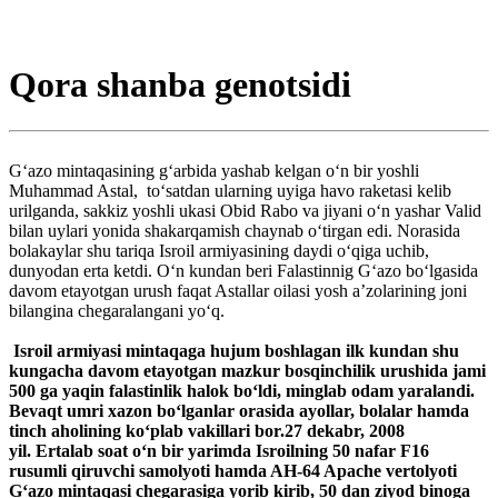
Qora shanba genotsidi
G‘azo mintaqasining g‘arbida yashab kelgan o‘n bir yoshli
Muhammad Astal, to‘satdan ularning uyiga havo raketasi kelib
urilganda, sakkiz yoshli ukasi Obid Rabo va jiyani o‘n yashar Valid
bilan uylari yonida shakarqamish chaynab o‘tirgan edi. Norasida
bolakaylar shu tariqa Isroil armiyasining daydi o‘qiga uchib,
dunyodan erta ketdi. O‘n kundan beri Falastinnig G‘azo bo‘lgasida
davom etayotgan urush faqat Astallar oilasi yosh a’zolarining joni
bilangina chegaralangani yo‘q.
Isroil armiyasi mintaqaga hujum boshlagan ilk kundan shu
kungacha davom etayotgan mazkur bosqinchilik urushida jami
500 ga yaqin falastinlik halok bo‘ldi, minglab odam yaralandi.
Bevaqt umri xazon bo‘lganlar orasida ayollar, bolalar hamda
tinch aholining ko‘plab vakillari bor.27 dekabr, 2008
yil. Ertalab soat o‘n bir yarimda Isroilning 50 nafar F16
rusumli qiruvchi samolyoti hamda AH-64 Apache vertolyoti
G‘azo mintaqasi chegarasiga yorib kirib, 50 dan ziyod binoga