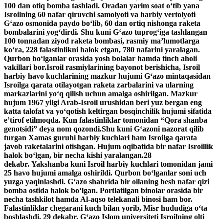
100 dan otiq bomba tashladi. Oradan yarim soat o‘tib yana
Isroilning 60 nafar qiruvchi samolyoti va harbiy vertolyoti
G‘azo osmonida paydo bo‘lib, 60 dan ortiq nishonga raketa
bombalarini yog‘dirdi. Shu kuni G‘azo tuprog‘iga tashlangan
100 tonnadan ziyod raketa bombasi, rasmiy ma’lumotlarga
ko‘ra, 228 falastinlikni halok etgan, 780 nafarini yaralagan.
Qurbon bo‘lganlar orasida yosh bolalar hamda tinch aholi
vakillari bor.Isroil rasmiylarining bayonot berishicha, Isroil
harbiy havo kuchlarining mazkur hujumi G‘azo mintaqasidan
Isroilga qarata otilayotgan raketa zarbalarini va ularning
markazlarini yo‘q qilish uchun amalga oshirilgan. Mazkur
hujum 1967 yilgi Arab-Isroil urushidan beri yuz bergan eng
katta talofat va yo‘qotish keltirgan bosqinchilik hujumi sifatida
e’tirof etilmoqda. Kun falastinliklar tomonidan “Qora shanba
genotsidi” deya nom qozondi.Shu kuni G‘azoni nazorat qilib
turgan Xamas guruhi harbiy kuchlari ham Isroilga qarata
javob raketalarini otishgan. Hujum oqibatida bir nafar Isroillik
halok bo‘lgan, bir necha kishi yaralangan.28
dekabr. Yakshanba kuni Isroil harbiy kuchlari tomonidan jami
25 havo hujumi amalga oshirildi. Qurbon bo‘lganlar soni uch
yuzga yaqinlashdi. G‘azo shahrida bir oilaning besh nafar qizi
bomba ostida halok bo‘lgan. Portlatilgan binolar orasida bir
necha tashkilot hamda Al-aqso telekanali binosi ham bor.
Falastinliklar chegarani kuch bilan yorib, Misr hududiga o‘ta
boshlashdi. 29 dekabr. G‘azo Islom universiteti Isroilning olti