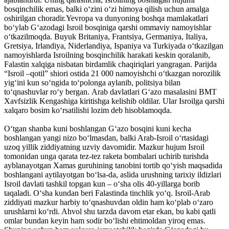
bosqinchilik emas, balki o‘zini o‘zi himoya qilish uchun amalga
oshirilgan choradir.Yevropa va dunyoning boshqa mamlakatlari
bo‘ylab G‘azodagi Isroil bosqiniga qarshi ommaviy namoyishlar
o‘tkazilmoqda. Buyuk Britaniya, Frantsiya, Germaniya, Italiya,
Gretsiya, Irlandiya, Niderlandiya, Ispaniya va Turkiyada o‘tkazilgan
namoyishlarda Isroilning bosqinchilik harakati keskin qoralanib,
Falastin xalqiga nisbatan birdamlik chaqiriqlari yangragan. Parijda
“Isroil –qotil” shiori ostida 21 000 namoyishchi o‘tkazgan norozilik
yig‘ini kun so‘ngida to‘polonga aylanib, politsiya bilan
to‘qnashuvlar ro‘y bergan. Arab davlatlari G‘azo masalasini BMT
Xavfsizlik Kengashiga kiritishga kelishib oldilar. Ular Isroilga qarshi
xalqaro bosim ko‘rsatilishi lozim deb hisoblamoqda.
O‘tgan shanba kuni boshlangan G‘azo bosqini kuni kecha
boshlangan yangi nizo bo‘lmasdan, balki Arab-Isroil o‘rtasidagi
uzoq yillik ziddiyatning uzviy davomidir. Mazkur hujum Isroil
tomonidan unga qarata tez-tez raketa bombalari uchirib turishda
ayblanayotgan Xamas guruhining tanobini tortib qo‘yish maqsadida
boshlangani aytilayotgan bo‘lsa-da, aslida urushning tarixiy ildizlari
Isroil davlati tashkil topgan kun – o‘sha olis 40-yillarga borib
taqaladi. O‘sha kundan beri Falastinda tinchlik yo‘q. Isroil-Arab
ziddiyati mazkur harbiy to‘qnashuvdan oldin ham ko‘plab o‘zaro
urushlarni ko‘rdi. Ahvol shu tarzda davom etar ekan, bu kabi qatli
omlar bundan keyin ham sodir bo‘lishi ehtimoldan yiroq emas.