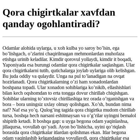
Qora chigirtkalar xavfdan
qanday ogohlantiradi?
Odamlar alohida uylarga, u xoh kulba yo saroy bo’lsin, ega
bo’lishgach, o’zlarini chaqirilmagan mehmonlardan muhofaza
etishga urinib keladilar. Kimdir qorovul yollaydi, kimdir it boqadi,
Yaponiyada esa burungi odamlar qora chigirtkalar saqlashgan. Ular
qora chigirtkalarni tutib, qutichalarga joylab uylariga olib kelishgan.
Bu juda oddiy va qulaydir. Unga na pul to’lanadigan na ovqat
hozirlanadi. Qora chigirtkalarning o’zi ham xonadonlardan
boshpana topadi. Ular xonadon sohiblariga ko’nikib, ellashishlari
bilan kech oqshomdan to erta tongga dovur chirillab chiqishgan.
Sohiblar ularning to’xtovsiz chirillashiga tez orada o’rganishgan va
bora – bora uningsiz uxlay olmay qolishgan. Xo’sh, bundan nima
naf? Naf esa yo’q. Qulog’ing tagida qora chigirtka mudom chirillab
tursa, boshqa hech narsani eshitmaysan va o’g’rilar uyingni bemalol
shipirib ketadi. It boshqa gap: u uyga begona odam yaqinlashsa,
jillaqursa, vovullab qo’yadi. Ayon bo’lishicha, uyini qo’riqlash
borasida qora chigirtkalar itlardan qolishmas ekan. Itlar begona
odam yaqinlashib kelgandagina vovullaydi, qora chigirtkalar esa