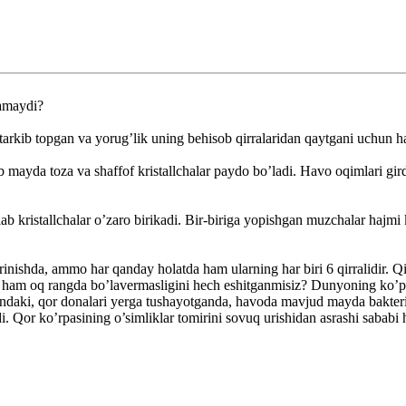
amaydi?
arkib topgan va yorug’lik uning behisob qirralaridan qaytgani uchun ha
 mayda toza va shaffof kristallchalar paydo bo’ladi. Havo oqimlari gir
zlab kristallchalar o’zaro birikadi. Bir-biriga yopishgan muzchalar hajm
inishda, ammo har qanday holatda ham ularning har biri 6 qirralidir. Qizi
ha ham oq rangda bo’lavermasligini hech eshitganmisiz? Dunyoning ko’pg
undaki, qor donalari yerga tushayotganda, havoda mavjud mayda bakteriy
i. Qor ko’rpasining o’simliklar tomirini sovuq urishidan asrashi sabab
.