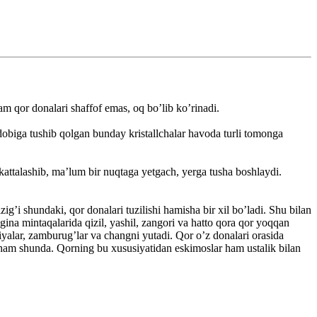
m qor donalari shaffof emas, oq bo’lib ko’rinadi.
dobiga tushib qolgan bunday kristallchalar havoda turli tomonga
i kattalashib, ma’lum bir nuqtaga yetgach, yerga tusha boshlaydi.
g’i shundaki, qor donalari tuzilishi hamisha bir xil bo’ladi. Shu bilan
ina mintaqalarida qizil, yashil, zangori va hatto qora qor yoqqan
alar, zamburug’lar va changni yutadi. Qor o’z donalari orasida
i ham shunda. Qorning bu xususiyatidan eskimoslar ham ustalik bilan