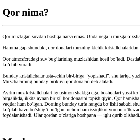
Qor nima?
Qor muzlagan suvdan boshqa narsa emas. Unda nega u muzga o’xsh
Hamma gap shundaki, qor donalari muzning kichik kristallchalaridan t
Qor atmosferadagi suv bug’larining muzlashidan hosil bo’ladi. Dastlab
ko’chib yuradi.
Bunday kristallchalar asta-sekin bir-biriga “yopishadi”, shu tariqa yu
Muzchalarning bunday birikuvi qor donalari deb ataladi.
Ayrim muz kristallchalari ignasimon shaklga ega, boshqalari yassi ko’r
birgalikda, ikkita aynan bir xil hor donasini topish qiyin. Qor hamis
vaqtlar ham bo’lgan. Dorning bunday turfa rangda bo’lishi sababi sh
ko’plab havo bo’shlig’i bo’lgani uchun ham issiqlikni yomon o’tkazad
foydalanishadi. Ular qordan o’zlariga boshpana — iglu qurib olishadi