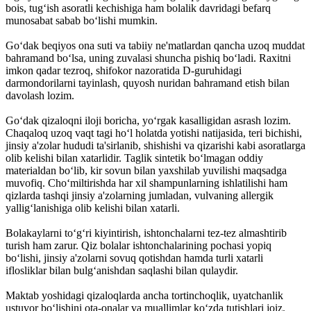
bois, tug‘ish asoratli kechishiga ham bolalik davridagi befarq
munosabat sabab bo‘lishi mumkin.
Go‘dak beqiyos ona suti va tabiiy ne'matlardan qancha uzoq muddat
bahramand bo‘lsa, uning zuvalasi shuncha pishiq bo‘ladi. Raxitni
imkon qadar tezroq, shifokor nazoratida D-guruhidagi
darmondorilarni tayinlash, quyosh nuridan bahramand etish bilan
davolash lozim.
Go‘dak qizaloqni iloji boricha, yo‘rgak kasalligidan asrash lozim.
Chaqaloq uzoq vaqt tagi ho‘l holatda yotishi natijasida, teri bichishi,
jinsiy a'zolar hududi ta'sirlanib, shishishi va qizarishi kabi asoratlarga
olib kelishi bilan xatarlidir. Taglik sintetik bo‘lmagan oddiy
materialdan bo‘lib, kir sovun bilan yaxshilab yuvilishi maqsadga
muvofiq. Cho‘miltirishda har xil shampunlarning ishlatilishi ham
qizlarda tashqi jinsiy a'zolarning jumladan, vulvaning allergik
yallig‘lanishiga olib kelishi bilan xatarli.
Bolakaylarni to‘g‘ri kiyintirish, ishtonchalarni tez-tez almashtirib
turish ham zarur. Qiz bolalar ishtonchalarining pochasi yopiq
bo‘lishi, jinsiy a'zolarni sovuq qotishdan hamda turli xatarli
iflosliklar bilan bulg‘anishdan saqlashi bilan qulaydir.
Maktab yoshidagi qizaloqlarda ancha tortinchoqlik, uyatchanlik
ustuvor bo‘lishini ota-onalar va muallimlar ko‘zda tutishlari joiz.