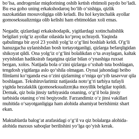
bo‘lsa, androgenlar miqdorining oshib ketish ehtimoli paydo bo‘ladi.
Bu esa goho uning erkakshodaroq bo‘lib o‘sishiga, qizlik
nazokatidan mosuvoligiga olib keladi. Bu hol keyinchalik ayollar
gomoseksualizmiga olib kelishi ham ehtimoldan xoli emas.
Negadir, qizlardagi erkakshodapik, yigitlardagi xotinchalishlik
belgilari yolg‘iz ayollar oilasida ko‘proq uchraydi. Yaqinda
qabulimga bir ayol 23 yoshli yolg‘iz o‘g‘lini boshlab keldi. O'g‘li
hanuzgacha uylanishdan bosh tortayotganligi, qizlarga befarqligidan
shikoyat qildi. Ona yolg‘iz o‘g‘lini bolalikdan o‘ta avaylagan, kaltak
yeyishidan hadiksirab faqatgina qizlar bilan o‘ynashiga ruxsat
bergan, xolos. Natijada bola o‘zini qizlarga o‘xshab tuta boshlagan,
tengdosh yigitlarga aslo qo‘shila olmagan. Oynai jahondagi beibo
filmlarni ko‘rganda esa o‘zini qizlarning o‘rniga qo‘yib tasavvur qila
boshlagan. Tekshiruvlarimiz natijasida noto‘g‘ri tarbiya tufayli
yigitda hezalaklik (gomoseksualizm)ka moyillik belgilar topildi.
Demak, qiz bola jinsiy tarbiyasida onaning, o‘g‘il bola jinsiy
tarbisida otaning o‘rni beqiyosdir. Farzandimiz o‘z jinsi vakillari
muhitida o‘sayotganligiga ham alohida ahamiyat berishimiz shart
ekan.
Maktablarda balog‘at arafasidagi o‘g‘il va qiz bolalarga alohida-
alohida maxsus saboqlar berilishini yo‘lga qo‘yish kerak.