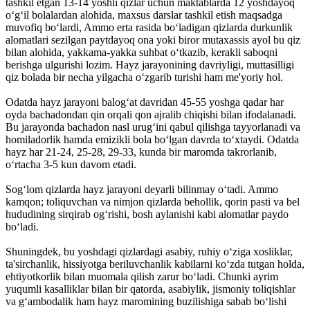
tashkil etgan 13-14 yoshli qizlar uchun maktablarda 12 yoshdayoq
o‘g‘il bolalardan alohida, maxsus darslar tashkil etish maqsadga
muvofiq bo‘lardi, Ammo erta rasida bo‘ladigan qizlarda durkunlik
alomatlari sezilgan paytdayoq ona yoki biror mutaxassis ayol bu qiz
bilan alohida, yakkama-yakka suhbat o‘tkazib, kerakli saboqni
berishga ulgurishi lozim. Hayz jarayonining davriyligi, muttasilligi
qiz bolada bir necha yilgacha o‘zgarib turishi ham me'yoriy hol.
Odatda hayz jarayoni balog‘at davridan 45-55 yoshga qadar har
oyda bachadondan qin orqali qon ajralib chiqishi bilan ifodalanadi.
Bu jarayonda bachadon nasl urug‘ini qabul qilishga tayyorlanadi va
homiladorlik hamda emizikli bola bo‘lgan davrda to‘xtaydi. Odatda
hayz har 21-24, 25-28, 29-33, kunda bir maromda takrorlanib,
o‘rtacha 3-5 kun davom etadi.
Sog‘lom qizlarda hayz jarayoni deyarli bilinmay o‘tadi. Ammo
kamqon; toliquvchan va nimjon qizlarda behollik, qorin pasti va bel
hududining sirqirab og‘rishi, bosh aylanishi kabi alomatlar paydo
bo‘ladi.
Shuningdek, bu yoshdagi qizlardagi asabiy, ruhiy o‘ziga xosliklar,
ta'sirchanlik, hissiyotga beriluvchanlik kabilarni ko‘zda tutgan holda,
ehtiyotkorlik bilan muomala qilish zarur bo‘ladi. Chunki ayrim
yuqumli kasalliklar bilan bir qatorda, asabiylik, jismoniy toliqishlar
va g‘ambodalik ham hayz maromining buzilishiga sabab bo‘lishi