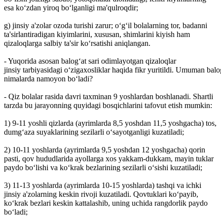
esa ko‘zdan yiroq bo‘lganligi ma'qulroqdir;
g) jinsiy a'zolar ozoda turishi zarur; o‘g‘il bolalarning tor, badanni
ta'sirlantiradigan kiyimlarini, xususan, shimlarini kiyish ham
qizaloqlarga salbiy ta'sir ko‘rsatishi aniqlangan.
- Yuqorida asosan balog‘at sari odimlayotgan qizaloqlar
jinsiy tarbiyasidagi o‘zigaxosliklar haqida fikr yuritildi. Umuman bal
nimalarda namoyon bo‘ladi?
- Qiz bolalar rasida davri taxminan 9 yoshlardan boshlanadi. Shartli
tarzda bu jarayonning quyidagi bosqichlarini tafovut etish mumkin:
1) 9-11 yoshli qizlarda (ayrimlarda 8,5 yoshdan 11,5 yoshgacha) tos,
dumg‘aza suyaklarining sezilarli o‘sayotganligi kuzatiladi;
2) 10-11 yoshlarda (ayrimlarda 9,5 yoshdan 12 yoshgacha) qorin
pasti, qov hududlarida ayollarga xos yakkam-dukkam, mayin tuklar
paydo bo‘lishi va ko‘krak bezlarining sezilarli o‘sishi kuzatiladi;
3) 11-13 yoshlarda (ayrimlarda 10-15 yoshlarda) tashqi va ichki
jinsiy a'zolarning keskin rivoji kuzatiladi. Qovtuklari ko‘payib,
ko‘krak bezlari keskin kattalashib, uning uchida rangdorlik paydo
bo‘ladi;