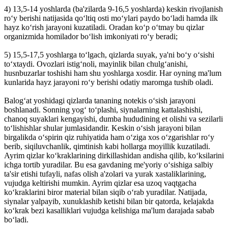
4) 13,5-14 yoshlarda (ba'zilarda 9-16,5 yoshlarda) keskin rivojlanish
ro‘y berishi natijasida qo‘ltiq osti mo‘ylari paydo bo‘ladi hamda ilk
hayz ko‘rish jarayoni kuzatiladi. Oradan ko‘p o‘tmay bu qizlar
organizmida homilador bo‘lish imkoniyati ro‘y beradi;
5) 15,5-17,5 yoshlarga to‘lgach, qizlarda suyak, ya'ni bo‘y o‘sishi
to‘xtaydi. Ovozlari istig‘noli, mayinlik bilan chulg‘anishi,
husnbuzarlar toshishi ham shu yoshlarga xosdir. Har oyning ma'lum
kunlarida hayz jarayoni ro‘y berishi odatiy maromga tushib oladi.
Balog‘at yoshidagi qizlarda tananing notekis o‘sish jarayoni
boshlanadi. Sonning yog‘ to‘plashi, siynalarning kattalashishi,
chanoq suyaklari kengayishi, dumba hududining et olishi va sezilarli
to‘lishishlar shular jumlasidandir. Keskin o‘sish jarayoni bilan
birgalikda o‘spirin qiz ruhiyatida ham o‘ziga xos o‘zgarishlar ro‘y
berib, siqiluvchanlik, qimtinish kabi hollarga moyillik kuzatiladi.
Ayrim qizlar ko‘kraklarining dirkillashidan andisha qilib, ko‘ksilarini
ichga tortib yuradilar. Bu esa gavdaning me'yoriy o‘sishiga salbiy
ta'sir etishi tufayli, nafas olish a'zolari va yurak xastaliklarining,
vujudga keltirishi mumkin. Ayrim qizlar esa uzoq vaqtgacha
ko‘kraklarini biror material bilan siqib o‘rab yuradilar. Natijada,
siynalar yalpayib, xunuklashib ketishi bilan bir qatorda, kelajakda
ko‘krak bezi kasalliklari vujudga kelishiga ma'lum darajada sabab
bo‘ladi.