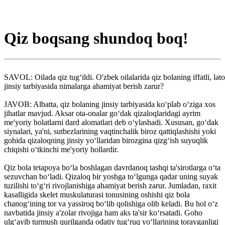
Qiz boqsang shundoq boq!
SAVOL: Oilada qiz tug‘ildi. O'zbek oilalarida qiz bolaning iffatli, lat
jinsiy tarbiyasida nimalarga ahamiyat berish zarur?
JAVOB: Albatta, qiz bolaning jinsiy tarbiyasida ko‘plab o‘ziga xos
jihatlar mavjud. Aksar ota-onalar go‘dak qizaloqlaridagi ayrim
me'yoriy holatlarni dard alomatlari deb o‘ylashadi. Xususan, go‘dak
siynalari, ya'ni, sutbezlarining vaqtinchalik biroz qattiqlashishi yoki
gohida qizaloqning jinsiy yo‘llaridan birozgina qizg‘ish suyuqlik
chiqishi o‘tkinchi me'yoriy hollardir.
Qiz bola tetapoya bo‘la boshlagan davrdanoq tashqi ta'sirotlarga o‘ta
sezuvchan bo‘ladi. Qizaloq bir yoshga to‘lgunga qadar uning suyak
tuzilishi to‘g‘ri rivojlanishiga ahamiyat berish zarur. Jumladan, raxit
kasalligida skelet muskulaturasi tonusining oshishi qiz bola
chanog‘ining tor va yassiroq bo‘lib qolishiga olib keladi. Bu hol o‘z
navbatida jinsiy a'zolar rivojiga ham aks ta'sir ko‘rsatadi. Goho
ulg‘ayib turmush qurilganda odatiy tug‘ruq yo‘llarining torayganligi