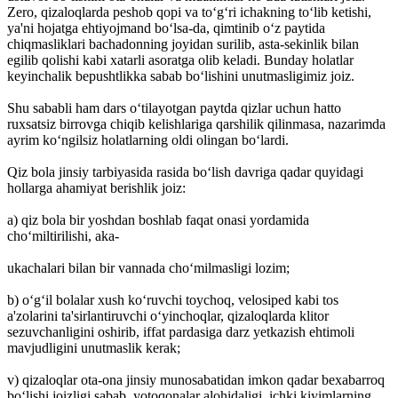
Zero, qizaloqlarda peshob qopi va to‘g‘ri ichakning to‘lib ketishi,
ya'ni hojatga ehtiyojmand bo‘lsa-da, qimtinib o‘z paytida
chiqmasliklari bachadonning joyidan surilib, asta-sekinlik bilan
egilib qolishi kabi xatarli asoratga olib keladi. Bunday holatlar
keyinchalik bepushtlikka sabab bo‘lishini unutmasligimiz joiz.
Shu sababli ham dars o‘tilayotgan paytda qizlar uchun hatto
ruxsatsiz birrovga chiqib kelishlariga qarshilik qilinmasa, nazarimda
ayrim ko‘ngilsiz holatlarning oldi olingan bo‘lardi.
Qiz bola jinsiy tarbiyasida rasida bo‘lish davriga qadar quyidagi
hollarga ahamiyat berishlik joiz:
a) qiz bola bir yoshdan boshlab faqat onasi yordamida
cho‘miltirilishi, aka-
ukachalari bilan bir vannada cho‘milmasligi lozim;
b) o‘g‘il bolalar xush ko‘ruvchi toychoq, velosiped kabi tos
a'zolarini ta'sirlantiruvchi o‘yinchoqlar, qizaloqlarda klitor
sezuvchanligini oshirib, iffat pardasiga darz yetkazish ehtimoli
mavjudligini unutmaslik kerak;
v) qizaloqlar ota-ona jinsiy munosabatidan imkon qadar bexabarroq
bo‘lishi joizligi sabab, yotoqonalar alohidaligi, ichki kiyimlarning