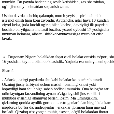
mumkin. Bu paytda badanning sovib ketishidan, zax sharoitdan,
og‘ir jismoniy mehnatdan saqlanish zarur.
Ushbu davrda achchiq qalampir, murch yeyish, spirtli ichimlik
iste'mol qilish ham koni ziyondir. Aytgancha, agar hayz 10 kundan
ziyod kelsa, juda kuchli og‘riq bilan kechsa, davriyligi ilk paytdan
boshlab bir yilgacha muttasil buzilsa, yoxud oyboshi 17 yoshgacha
umuman kelmasa, albatta, shifokor-mutaxassisga murojaat etish
kerak.
«...Dugonam Nigora bolalikdan faqat o‘eil bolalar orasida to‘pori, sh
16 yoshdan keyin u bilan do‘stlashdik. Yaqinda esa uning meni quchishi
Sharofat
- Afsuski, oxirgi paytlarda shu kabi holatlar ko‘p uchrab turadi.
Qizning jinsiy tarbiyasi uchun mas'ul - onaning xatosi yoki
loqaydligi ham shu holga sabab bo‘lishi mumkin. Ona balog‘at sari
odimlayotgan farzandining aynan o‘ziga tegishli jins vakillari
muhitida o‘sishiga ahamiyat berishi lozim. Ma'lumingizkim,
qizlarning qonida ayollik gormoni - estrogenlar bilan birgalikda kam
miqdorda bo‘lsa-da, androgenlar - erkaklar gormoni ham mavjud
bo‘ladi. Qizaloq o‘sayotgan muhit, asosan, o‘g‘il bolalardan iborat