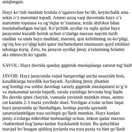
aniqlangan.
Hayz ko‘rish muddati boshda o‘zgaruvchan bo‘lib, keyinchalik asta-
sekin o‘z maromini topadi. Ammo uzoq vaqt davomida hayz o‘z
maromini topmasa va og‘riqlar to‘xtamasa, tezda shifokor bilan
maslahatlashgan ma'qul. Ko‘pchilik ayollar va oqila qizlar hayz
jarayonini kuzatib borish uchun o‘zlariga maxsus taqvim tuzib
oladilar va unda hayz muddati, maromi, qon kelishining oz-ko‘pligi,
og‘riq bor-yo‘qligi kabi qator ma'lumotlarni muntazam qayd etishlari
tahsinga loyiq. Zero, bu jarayon ayollar jinsiy a'zolarining holatini
aks ettiruvchi ko‘zgudir.
SAVOL: Hayz davrida qanday gigienik muolajalarga zarurat tug‘iladi
JAVOB: Hayz jarayonida vujud barqarorligi ancha susayishi bois,
kasalliklarga moyillik kuchayadi. Ayolning jinsiy jihatdan
sog‘lomligi esa ushbu davrdagi zaruriy gigienik muolajalarni to‘g‘ri
va mukammal tarzda bajarib, ozoda yurishiga bevosita bog‘liqdir.
Bu davrda qinni chayish, vannada yuvinish mumkin emas, ammo
ost kamida 2-3 marta yuvilishi shart. Yuvilgan a'zolar uchun faqat
hayz jarayonida qo‘llaniladigan, boshqa paytda qaynatib
zararsizlantirilgan toza sochiqni qo‘llash mumkin. Hayz kunlari
jinsiy a'zolarga mikroblar tushmasligi uchun, imkon qadar maxsus
«bakteritsid bog‘lama»lardan foydalanish lozim. Bu qulayliklar
mavjud bo‘lmagan qishloq joylarda esa toza paxta va bint qo‘llash