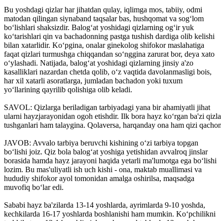
Bu yoshdagi qizlar har jihatdan qulay, iqlimga mos, tabiiy, odmi
matodan qilingan siynaband taqsalar bas, hushqomat va sog‘lom
bo‘lishlari shaksizdir. Balog‘at yoshidagi qizlarning og‘ir yuk
ko‘tarishlari qin va bachadonning pastga tushish dardiga olib kelishi
bilan xatarlidir. Ko‘pgina, onalar ginekolog shifokor maslahatiga
faqat qizlari turmushga chiqqandan so‘nggina zarurat bor, deya xato
o‘ylashadi. Natijada, balog‘at yoshidagi qizlarning jinsiy a'zo
kasalliklari nazardan chetda qolib, o‘z vaqtida davolanmasligi bois,
har xil xatarli asoratlarga, jumladan bachadon yoki tuxum
yo‘llarining qayrilib qolishiga olib keladi.
SAVOL: Qizlarga beriladigan tarbiyadagi yana bir ahamiyatli jihat
ularni hayzjarayonidan ogoh etishdir. Ilk bora hayz ko‘rgan ba'zi qizla
tushganlari ham talaygina. Qolaversa, harqanday ona ham qizi qachon 
JAVOB: Avvalo tarbiya beruvchi kishining o‘zi tarbiya topgan
bo‘lishi joiz. Qiz bola balog‘at yoshiga yetishidan avvalroq jinslar
borasida hamda hayz jarayoni haqida yetarli ma'lumotga ega bo‘lishi
lozim. Bu mas'uliyatli ish uch kishi - ona, maktab muallimasi va
hududiy shifokor ayol tomonidan amalga oshirilsa, maqsadga
muvofiq bo‘lar edi.
Sababi hayz ba'zilarda 13-14 yoshlarda, ayrimlarda 9-10 yoshda,
kechkilarda 16-17 yoshlarda boshlanishi ham mumkin. Ko‘pchilikni