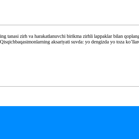
 tanasi zirh va harakatlanuvchi birikma zirhli lappaklar bilan qoplan
i. Qisqichbaqasimonlarning aksariyati suvda: yo dengizda yo toza ko’lla