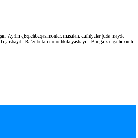
gan. Ayrim qisqichbaqasimonlar, masalan, dafniyalar juda mayda
rda yashaydi. Ba’zi birlari quruqlikda yashaydi. Bunga zirhga bekinib