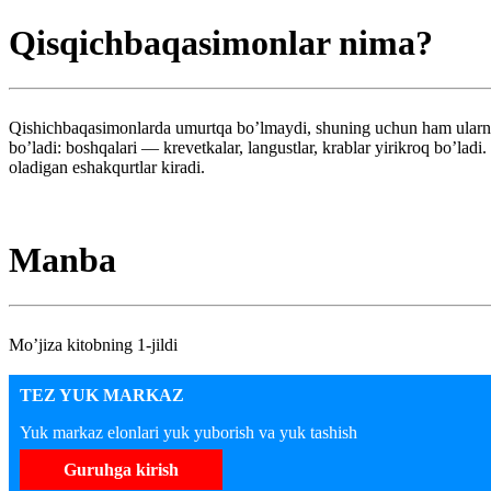
Qisqichbaqasimonlar nima?
Qishichbaqasimonlarda umurtqa bo’lmaydi, shuning uchun ham ularning
bo’ladi: boshqalari — krevetkalar, langustlar, krablar yirikroq bo’lad
oladigan eshakqurtlar kiradi.
Manba
Mo’jiza kitobning 1-jildi
TEZ YUK MARKAZ
Yuk markaz elonlari yuk yuborish va yuk tashish
Guruhga kirish