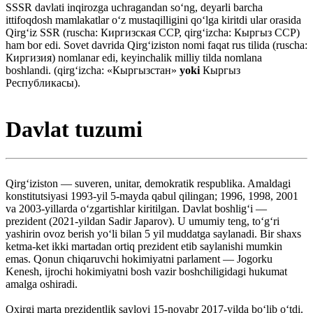
SSSR davlati inqirozga uchragandan soʻng, deyarli barcha
ittifoqdosh mamlakatlar oʻz mustaqilligini qoʻlga kiritdi ular orasida
Qirgʻiz SSR (ruscha: Киргизская ССР, qirgʻizcha: Кыргыз ССР)
ham bor edi. Sovet davrida Qirgʻiziston nomi faqat rus tilida (ruscha:
Киргизия) nomlanar edi, keyinchalik milliy tilda nomlana
boshlandi. (qirgʻizcha: «Кыргызстан»
yoki
Кыргыз
Республикасы).
Davlat tuzumi
Qirgʻiziston — suveren, unitar, demokratik respublika. Amaldagi
konstitutsiyasi 1993-yil 5-mayda qabul qilingan; 1996, 1998, 2001
va 2003-yillarda oʻzgartishlar kiritilgan. Davlat boshligʻi —
prezident (2021-yildan Sadir Japarov). U umumiy teng, toʻgʻri
yashirin ovoz berish yoʻli bilan 5 yil muddatga saylanadi. Bir shaxs
ketma-ket ikki martadan ortiq prezident etib saylanishi mumkin
emas. Qonun chiqaruvchi hokimiyatni parlament — Jogorku
Kenesh, ijrochi hokimiyatni bosh vazir boshchiligidagi hukumat
amalga oshiradi.
Oxirgi marta prezidentlik saylovi 15-noyabr 2017-yilda boʻlib oʻtdi.