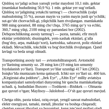
Qishloq xoʻjaligi uchun yaroqli yerlar maydoni 10,1 mln. gektar
(mamlakat hududining 50,9 %). 1 mln. gektar yer sugʻoriladi.
Qishloq xoʻjaligining yetakchi tarmogʻi — chorvachilik (yalpi
mahsulotning 55 %), asosan mayin va yarim mayin junli qoʻychilik;
sut-goʻsht chorvachili-gi, yilqichilik ham rivojlangan. mamlakatda
988 ming qoramol, 88 ming choʻchqa, 3765 ming qoʻy va echki,
360,7 ming yilqi, 2100 ming uy parrandasi bor (2002).
Dehqonchilikning asosiy tarmogʻi — paxta, tamaki, efir moyli
ekinlar yetishtirish; shuningdek, yem-xashak ekinlari, gʻalla
(bugʻdoy, arpa, makkajoʻxori), kartoshka, sabzavot, poliz ekinlari
ekiladi. Mevachilik, tokchilik va bogʻdorchilik rivojlangan. Qand
lavlagi va beda urugi olinadi.
Transportining asosiy turi — avtomobiltransporti. Avtomobil
yoʻllarining umumiy uz. 28 ming km (19 ming km umumiy
foydalanish yoʻllari). Transport yoʻlilar uzunligi 417 km (2002).
Issiqkoʻlda muntazam kema qatnaydi. Ichki suv yoʻllari uz. 460 km.
„Kirgizstai aba joddoru“, „Itek Eyr“, „Altin Eyr“ milliy aviatsiya
kompaniyalari samolyotlari dunyoning bir qancha mamlakatlariga
uchadi. q. hududidan Buxoro —Toshkent—Bishkek — Olmaota
gaz quvuri oʻtgan; Maylisoy—Jalolobod—Oʻsh gaz quvuri mavjud.
Chetga oltin, paxta tolasi, oziq-ovqat, yengil sanoat mahsulotlari,
elektr energiyasi, tamaki, metall, jihozlar va boshqa chiqaradi;
chetdan sanoat jihozlari va buyumlari, keng isteʼmol mollari oladi.