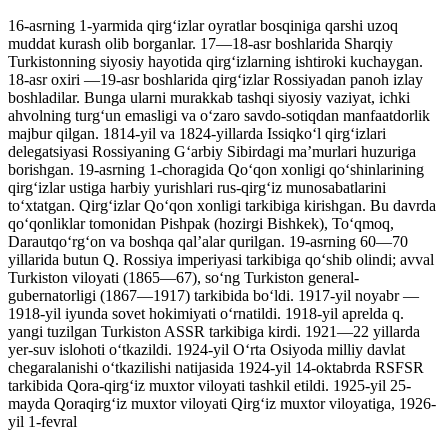
16-asrning 1-yarmida qirgʻizlar oyratlar bosqiniga qarshi uzoq
muddat kurash olib borganlar. 17—18-asr boshlarida Sharqiy
Turkistonning siyosiy hayotida qirgʻizlarning ishtiroki kuchaygan.
18-asr oxiri —19-asr boshlarida qirgʻizlar Rossiyadan panoh izlay
boshladilar. Bunga ularni murakkab tashqi siyosiy vaziyat, ichki
ahvolning turgʻun emasligi va oʻzaro savdo-sotiqdan manfaatdorlik
majbur qilgan. 1814-yil va 1824-yillarda Issiqkoʻl qirgʻizlari
delegatsiyasi Rossiyaning Gʻarbiy Sibirdagi maʼmurlari huzuriga
borishgan. 19-asrning 1-choragida Qoʻqon xonligi qoʻshinlarining
qirgʻizlar ustiga harbiy yurishlari rus-qirgʻiz munosabatlarini
toʻxtatgan. Qirgʻizlar Qoʻqon xonligi tarkibiga kirishgan. Bu davrda
qoʻqonliklar tomonidan Pishpak (hozirgi Bishkek), Toʻqmoq,
Darautqoʻrgʻon va boshqa qalʼalar qurilgan. 19-asrning 60—70
yillarida butun Q. Rossiya imperiyasi tarkibiga qoʻshib olindi; avval
Turkiston viloyati (1865—67), soʻng Turkiston general-
gubernatorligi (1867—1917) tarkibida boʻldi. 1917-yil noyabr —
1918-yil iyunda sovet hokimiyati oʻrnatildi. 1918-yil aprelda q.
yangi tuzilgan Turkiston ASSR tarkibiga kirdi. 1921—22 yillarda
yer-suv islohoti oʻtkazildi. 1924-yil Oʻrta Osiyoda milliy davlat
chegaralanishi oʻtkazilishi natijasida 1924-yil 14-oktabrda RSFSR
tarkibida Qora-qirgʻiz muxtor viloyati tashkil etildi. 1925-yil 25-
mayda Qoraqirgʻiz muxtor viloyati Qirgʻiz muxtor viloyatiga, 1926-
yil 1-fevral