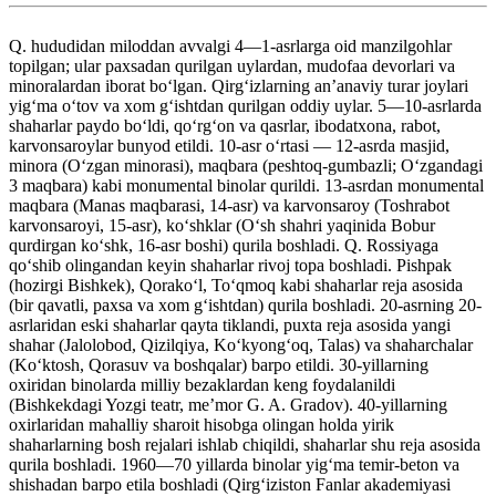
Q. hududidan miloddan avvalgi 4—1-asrlarga oid manzilgohlar
topilgan; ular paxsadan qurilgan uylardan, mudofaa devorlari va
minoralardan iborat boʻlgan. Qirgʻizlarning anʼanaviy turar joylari
yigʻma oʻtov va xom gʻishtdan qurilgan oddiy uylar. 5—10-asrlarda
shaharlar paydo boʻldi, qoʻrgʻon va qasrlar, ibodatxona, rabot,
karvonsaroylar bunyod etildi. 10-asr oʻrtasi — 12-asrda masjid,
minora (Oʻzgan minorasi), maqbara (peshtoq-gumbazli; Oʻzgandagi
3 maqbara) kabi monumental binolar qurildi. 13-asrdan monumental
maqbara (Manas maqbarasi, 14-asr) va karvonsaroy (Toshrabot
karvonsaroyi, 15-asr), koʻshklar (Oʻsh shahri yaqinida Bobur
qurdirgan koʻshk, 16-asr boshi) qurila boshladi. Q. Rossiyaga
qoʻshib olingandan keyin shaharlar rivoj topa boshladi. Pishpak
(hozirgi Bishkek), Qorakoʻl, Toʻqmoq kabi shaharlar reja asosida
(bir qavatli, paxsa va xom gʻishtdan) qurila boshladi. 20-asrning 20-
asrlaridan eski shaharlar qayta tiklandi, puxta reja asosida yangi
shahar (Jalolobod, Qizilqiya, Koʻkyongʻoq, Talas) va shaharchalar
(Koʻktosh, Qorasuv va boshqalar) barpo etildi. 30-yillarning
oxiridan binolarda milliy bezaklardan keng foydalanildi
(Bishkekdagi Yozgi teatr, meʼmor G. A. Gradov). 40-yillarning
oxirlaridan mahalliy sharoit hisobga olingan holda yirik
shaharlarning bosh rejalari ishlab chiqildi, shaharlar shu reja asosida
qurila boshladi. 1960—70 yillarda binolar yigʻma temir-beton va
shishadan barpo etila boshladi (Qirgʻiziston Fanlar akademiyasi