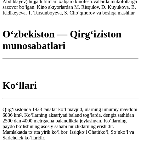
Abdildayev) hujjatli filmlari xalqaro kinofesti-vallarda mukofotlarga
sazovor boʻlgan. Kino aktyorlardan M. Risqulov, D. Kuyukova, B.
Kidikeyeva, T. Tursunboyeva, S. Choʻqmorov va boshqa mashhur.
Oʻzbekiston — Qirgʻiziston
munosabatlari
Koʻllari
Qirgʻizistonda 1923 tanafar koʻl mavjud, ularning umumiy maydoni
6836 km². Koʻllarning aksariyati baland togʻlarda, dengiz sathidan
2500 dan 4000 metrgacha balandlikda joylashgan. Koʻllarning
paydo boʻlishining asosiy sababi muzliklarning erishidir.
Mamlakatda toʻrtta yirik koʻl bor: Issiqkoʻl Chatirkoʻl, Soʻnkoʻl va
Sarichelek koʻllaridir.