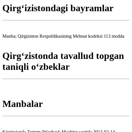
Qirgʻizistondagi bayramlar
Manba; Qirgiziston Respublikasining Mehnat kodeksi 113 modda
Qirgʻzistonda tavallud topgan
taniqli oʻzbeklar
Manbalar
Kirgizstanda Turizm (Wayback Machine saytida 2013-02-14