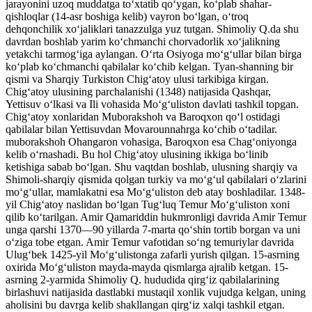
jarayonini uzoq muddatga toʻxtatib qoʻygan, koʻplab shahar-
qishloqlar (14-asr boshiga kelib) vayron boʻlgan, oʻtroq
dehqonchilik xoʻjaliklari tanazzulga yuz tutgan. Shimoliy Q.da shu
davrdan boshlab yarim koʻchmanchi chorvadorlik xoʻjalikning
yetakchi tarmogʻiga aylangan. Oʻrta Osiyoga moʻgʻullar bilan birga
koʻplab koʻchmanchi qabilalar koʻchib kelgan. Tyan-shanning bir
qismi va Sharqiy Turkiston Chigʻatoy ulusi tarkibiga kirgan.
Chigʻatoy ulusining parchalanishi (1348) natijasida Qashqar,
Yettisuv oʻlkasi va Ili vohasida Moʻgʻuliston davlati tashkil topgan.
Chigʻatoy xonlaridan Muborakshoh va Baroqxon qoʻl ostidagi
qabilalar bilan Yettisuvdan Movarounnahrga koʻchib oʻtadilar.
muborakshoh Ohangaron vohasiga, Baroqxon esa Chagʻoniyonga
kelib oʻrnashadi. Bu hol Chigʻatoy ulusining ikkiga boʻlinib
ketishiga sabab boʻlgan. Shu vaqtdan boshlab, ulusning sharqiy va
Shimoli-sharqiy qismida qolgan turkiy va moʻgʻul qabilalari oʻzlarini
moʻgʻullar, mamlakatni esa Moʻgʻuliston deb atay boshladilar. 1348-
yil Chigʻatoy naslidan boʻlgan Tugʻluq Temur Moʻgʻuliston xoni
qilib koʻtarilgan. Amir Qamariddin hukmronligi davrida Amir Temur
unga qarshi 1370—90 yillarda 7-marta qoʻshin tortib borgan va uni
oʻziga tobe etgan. Amir Temur vafotidan soʻng temuriylar davrida
Ulugʻbek 1425-yil Moʻgʻulistonga zafarli yurish qilgan. 15-asrning
oxirida Moʻgʻuliston mayda-mayda qismlarga ajralib ketgan. 15-
asrning 2-yarmida Shimoliy Q. hududida qirgʻiz qabilalarining
birlashuvi natijasida dastlabki mustaqil xonlik vujudga kelgan, uning
aholisini bu davrga kelib shakllangan qirgʻiz xalqi tashkil etgan.