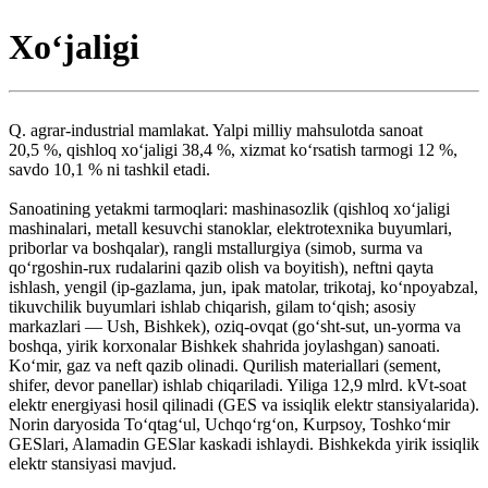
Xoʻjaligi
Q. agrar-industrial mamlakat. Yalpi milliy mahsulotda sanoat
20,5 %, qishloq xoʻjaligi 38,4 %, xizmat koʻrsatish tarmogi 12 %,
savdo 10,1 % ni tashkil etadi.
Sanoatining yetakmi tarmoqlari: mashinasozlik (qishloq xoʻjaligi
mashinalari, metall kesuvchi stanoklar, elektrotexnika buyumlari,
priborlar va boshqalar), rangli mstallurgiya (simob, surma va
qoʻrgoshin-rux rudalarini qazib olish va boyitish), neftni qayta
ishlash, yengil (ip-gazlama, jun, ipak matolar, trikotaj, koʻnpoyabzal,
tikuvchilik buyumlari ishlab chiqarish, gilam toʻqish; asosiy
markazlari — Ush, Bishkek), oziq-ovqat (goʻsht-sut, un-yorma va
boshqa, yirik korxonalar Bishkek shahrida joylashgan) sanoati.
Koʻmir, gaz va neft qazib olinadi. Qurilish materiallari (sement,
shifer, devor panellar) ishlab chiqariladi. Yiliga 12,9 mlrd. kVt-soat
elektr energiyasi hosil qilinadi (GES va issiqlik elektr stansiyalarida).
Norin daryosida Toʻqtagʻul, Uchqoʻrgʻon, Kurpsoy, Toshkoʻmir
GESlari, Alamadin GESlar kaskadi ishlaydi. Bishkekda yirik issiqlik
elektr stansiyasi mavjud.