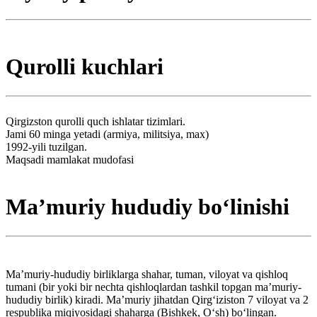
Qurolli kuchlari
Qirgizston qurolli quch ishlatar tizimlari.
Jami 60 minga yetadi (armiya, militsiya, max)
1992-yili tuzilgan.
Maqsadi mamlakat mudofasi
Maʼmuriy hududiy boʻlinishi
Maʼmuriy-hududiy birliklarga shahar, tuman, viloyat va qishloq
tumani (bir yoki bir nechta qishloqlardan tashkil topgan maʼmuriy-
hududiy birlik) kiradi. Maʼmuriy jihatdan Qirgʻiziston 7 viloyat va 2
respublika miqiyosidagi shaharga (Bishkek, Oʻsh) boʻlingan.