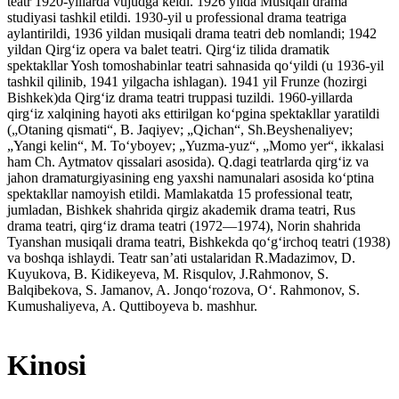
teatr 1920-yillarda vujudga keldi. 1926 yilda Musiqali drama
studiyasi tashkil etildi. 1930-yil u professional drama teatriga
aylantirildi, 1936 yildan musiqali drama teatri deb nomlandi; 1942
yildan Qirgʻiz opera va balet teatri. Qirgʻiz tilida dramatik
spektakllar Yosh tomoshabinlar teatri sahnasida qoʻyildi (u 1936-yil
tashkil qilinib, 1941 yilgacha ishlagan). 1941 yil Frunze (hozirgi
Bishkek)da Qirgʻiz drama teatri truppasi tuzildi. 1960-yillarda
qirgʻiz xalqining hayoti aks ettirilgan koʻpgina spektakllar yaratildi
(„Otaning qismati“, B. Jaqiyev; „Qichan“, Sh.Beyshenaliyev;
„Yangi kelin“, M. Toʻyboyev; „Yuzma-yuz“, „Momo yer“, ikkalasi
ham Ch. Aytmatov qissalari asosida). Q.dagi teatrlarda qirgʻiz va
jahon dramaturgiyasining eng yaxshi namunalari asosida koʻptina
spektakllar namoyish etildi. Mamlakatda 15 professional teatr,
jumladan, Bishkek shahrida qirgiz akademik drama teatri, Rus
drama teatri, qirgʻiz drama teatri (1972—1974), Norin shahrida
Tyanshan musiqali drama teatri, Bishkekda qoʻgʻirchoq teatri (1938)
va boshqa ishlaydi. Teatr sanʼati ustalaridan R.Madazimov, D.
Kuyukova, B. Kidikeyeva, M. Risqulov, J.Rahmonov, S.
Balqibekova, S. Jamanov, A. Jonqoʻrozova, Oʻ. Rahmonov, S.
Kumushaliyeva, A. Quttiboyeva b. mashhur.
Kinosi