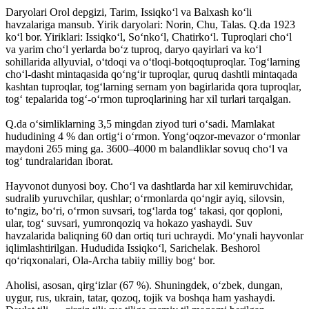
Daryolari Orol depgizi, Tarim, Issiqkoʻl va Balxash koʻli
havzalariga mansub. Yirik daryolari: Norin, Chu, Talas. Q.da 1923
koʻl bor. Yiriklari: Issiqkoʻl, Soʻnkoʻl, Chatirkoʻl. Tuproqlari choʻl
va yarim choʻl yerlarda boʻz tuproq, daryo qayirlari va koʻl
sohillarida allyuvial, oʻtdoqi va oʻtloqi-botqoqtuproqlar. Togʻlarning
choʻl-dasht mintaqasida qoʻngʻir tuproqlar, quruq dashtli mintaqada
kashtan tuproqlar, togʻlarning sernam yon bagirlarida qora tuproqlar,
togʻ tepalarida togʻ-oʻrmon tuproqlarining har xil turlari tarqalgan.
Q.da oʻsimliklarning 3,5 mingdan ziyod turi oʻsadi. Mamlakat
hududining 4 % dan ortigʻi oʻrmon. Yongʻoqzor-mevazor oʻrmonlar
maydoni 265 ming ga. 3600–4000 m balandliklar sovuq choʻl va
togʻ tundralaridan iborat.
Hayvonot dunyosi boy. Choʻl va dashtlarda har xil kemiruvchidar,
sudralib yuruvchilar, qushlar; oʻrmonlarda qoʻngir ayiq, silovsin,
toʻngiz, boʻri, oʻrmon suvsari, togʻlarda togʻ takasi, qor qoploni,
ular, togʻ suvsari, yumronqoziq va hokazo yashaydi. Suv
havzalarida baliqning 60 dan ortiq turi uchraydi. Moʻynali hayvonlar
iqlimlashtirilgan. Hududida Issiqkoʻl, Sarichelak. Beshorol
qoʻriqxonalari, Ola-Archa tabiiy milliy bogʻ bor.
Aholisi, asosan, qirgʻizlar (67 %). Shuningdek, oʻzbek, dungan,
uygur, rus, ukrain, tatar, qozoq, tojik va boshqa ham yashaydi.