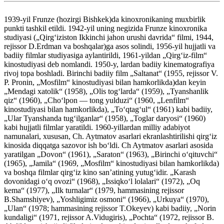
1939-yil Frunze (hozirgi Bishkek)da kinoxronikaning muxbirlik
punkti tashkil etildi. 1942-yil uning negizida Frunze kinoxronika
studiyasi („Qirgʻiziston Ikkinchi jahon urushi davrida“ filmi, 1944,
rejissor D.Erdman va boshqalar)ga asos solindi, 1956-yil hujjatli va
badiiy filmlar studiyasiga aylantirildi, 1961-yildan „Qirgʻiz-film“
kinostudiyasi deb nomlandi. 1950-y, lardan badiiy kinematografiya
rivoj topa boshladi. Birinchi badiiy film „Saltanat“ (1955, rejissor V.
P. Pronin, „Mosfilm“ kinostudiyasi bilan hamkorlikda)dan keyin
„Mendagi xatolik“ (1958), „Olis togʻlarda“ (1959), „Tyanshanlik
qiz“ (1960), „Choʻlpon — tong yulduzi“ (1960, „Lenfilm“
kinostudiyasi bilan hamkorlikda), „Toʻqtagʻul“ (1961) kabi badiiy,
„Ular Tyanshanda tugʻilganlar“ (1958), „Toglar daryosi“ (1960)
kabi hujjatli filmlar yaratildi. 1960-yillardan milliy adabiyot
namunalari, xususan, Ch. Aytmatov asarlari ekranlashtirilishi qirgʻiz
kinosida diqqatga sazovor ish boʻldi. Ch Aytmatov asarlari asosida
yaratilgan „Dovon“ (1961), „Saraton“ (1963), „Birinchi oʻqituvchi“
(1965), „Jamila“ (1969, „Mosfilm“ kinostudiyasi bilan hamkorlikda)
va boshqa filmlar qirgʻiz kino sanʼatining yutugʻidir. „Karash
dovonidagi oʻq ovozi“ (1968), „Issiqkoʻl lolalari“ (1972), „Oq
kema“ (1977), „Ilk turnalar“ (1979, hammasining rejissor
B.Shamshiyev), „Yoshligimiz osmoni“ (1966), „Urkuya“ (1970),
„Ulan“ (1978; hammasining rejissor T.Okeyev) kabi badiiy, „Norin
kundaligi“ (1971, rejissor A.Vidugiris), „Pochta“ (1972, rejissor B.