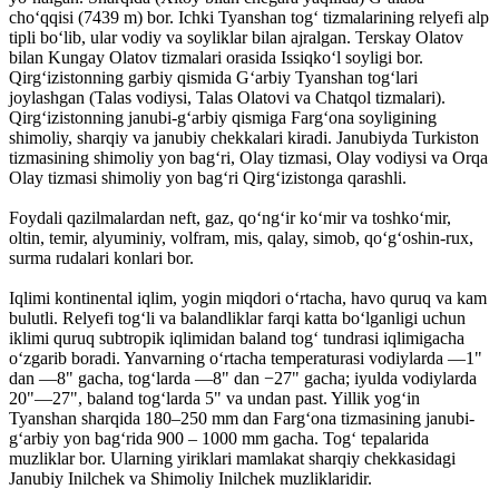
choʻqqisi (7439 m) bor. Ichki Tyanshan togʻ tizmalarining relyefi alp
tipli boʻlib, ular vodiy va soyliklar bilan ajralgan. Terskay Olatov
bilan Kungay Olatov tizmalari orasida Issiqkoʻl soyligi bor.
Qirgʻizistonning garbiy qismida Gʻarbiy Tyanshan togʻlari
joylashgan (Talas vodiysi, Talas Olatovi va Chatqol tizmalari).
Qirgʻizistonning janubi-gʻarbiy qismiga Fargʻona soyligining
shimoliy, sharqiy va janubiy chekkalari kiradi. Janubiyda Turkiston
tizmasining shimoliy yon bagʻri, Olay tizmasi, Olay vodiysi va Orqa
Olay tizmasi shimoliy yon bagʻri Qirgʻizistonga qarashli.
Foydali qazilmalardan neft, gaz, qoʻngʻir koʻmir va toshkoʻmir,
oltin, temir, alyuminiy, volfram, mis, qalay, simob, qoʻgʻoshin-rux,
surma rudalari konlari bor.
Iqlimi kontinental iqlim, yogin miqdori oʻrtacha, havo quruq va kam
bulutli. Relyefi togʻli va balandliklar farqi katta boʻlganligi uchun
iklimi quruq subtropik iqlimidan baland togʻ tundrasi iqlimigacha
oʻzgarib boradi. Yanvarning oʻrtacha temperaturasi vodiylarda —1"
dan —8" gacha, togʻlarda —8" dan −27" gacha; iyulda vodiylarda
20"—27", baland togʻlarda 5" va undan past. Yillik yogʻin
Tyanshan sharqida 180–250 mm dan Fargʻona tizmasining janubi-
gʻarbiy yon bagʻrida 900 – 1000 mm gacha. Togʻ tepalarida
muzliklar bor. Ularning yiriklari mamlakat sharqiy chekkasidagi
Janubiy Inilchek va Shimoliy Inilchek muzliklaridir.