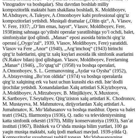
Vinogradov va boshqalar). Shu davrdan boshlab milliy
kompozitorlik maktabi ham shakllana boshladi, K. Moldiboyev,
M.Abdrayev, A.Tuleyev, A.Omonboyev kabi professional qirgʻiz
kompozitorlari yetishdi. Musiqali dramalar („Oltin qiz“, A. Vlasov,
V. Fere, 1937; „Oʻlim emas, hayot“, Vlasov, Moldiboyev, Fere,
1938)ning sahnaga qoʻyilishi operalar yaratilishiga yoʻl ochdi, balet,
simfoniyalar ijod qilindi. „Manas“ eposi asosida birinchi qirgʻiz
operasi („Oygoʻzal“, 1939, Vlasov, Moldiboyev, Fere) yaratiddi.
Vlasov va Fere „Anor“ (1940), „Argʻimchoq“ (1943) birinchi
qirgʻiz baletlarini, qirgʻiz xalq kuylari asosida ilk simfonik asarlarini
(N.Rakov bilan) ijod qilishgan. Vlasov, Moldiboyev, Ferelarning
„Manas“ (1946), „Toʻqtagʻul“ (1958) va boshqa operalari,
A.Omonboyev, S. L. Germanovning „Aydar va Oysha“ (1952),
A.Abrayevning „Boʻron oldida“ (1974) va boshqa operalarda
qirgʻiz xalqining erk va baxt uchun kurashi eks etdi. Isteʼdodli
ijrochilar yetishdi. Xonandalardan Xalq artistlari S.Kiyizboyeva,
A.Moldiboyev, A.Mirzaboyev, B. Minjilkiyev, X.Muxtorov,
K.Sartboyev, T.Seytaliyev, Qirgʻiziston xalq artistlari K. Chodronov,
M. Mustayeva, M. Mahmutova, dirijyorlardan Xalq artistlari A.
Jumahmatov, K. Moʻldabasanov va boshqa mashhur. Opera va balet
teatri (1942), filarmoniya (1936), Q. radio va televideniyesining
katta simfonik orkestri (1970), Milliy konservatoriya (1993), Sanʼat
instituti (1967), Bishkek va Oʻshda musiqa bilim yurtlari, 100 ga
yaqin musiqa maktabi, xalq ijodi markazi mavjud. 1939-yilda Q.
Kompozitorlar uyushmasi tashkil topgan. Moʻldabasanovning