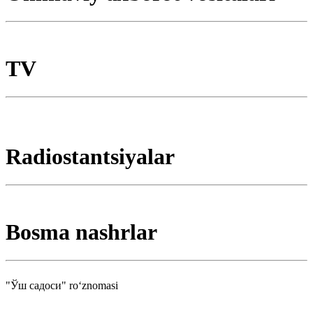
TV
Radiostantsiyalar
Bosma nashrlar
"Ўш садоси" roʻznomasi