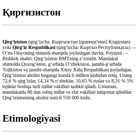
Қирғизистон
Qirgʻiziston
(qirgʻizcha: Кыргызстан [qɯrʁɯz'stɑn] Kirgizstan)
yoki
Qirgʻiz Respublikasi
(qirgʻizcha: Кыргыз Республикасы) —
Oʻrta Osiyoning shimoli-sharqida joylashgan davlat. Poytaxti —
Bishkek shahri. Qirgʻiziston BMTning aʼzosidir. Mamlakat
shimolda Qozogʻiston, gʻarbida Oʻzbekiston, janubi-gʻarbida
Tojikiston va janubi-sharqida Xitoy Xalq Respublikasi joylashgan.
Qirgʻiziston aholisi bugungi kunda 6 million kishidan ortiq. Uning
72,6 % qirgʻizlar, 14,34 % oʻzbeklar, 10,65 % ruslar va 8,31 % 5%
tojiklar boshqa turli millat vakillari tashkil qiladi. Umuman,
mamlakatda 80 dan oshiq millat va elat vakillari istiqomat qiladilar.
Qirgʻizistonning aholisi soni-6 550 000 kishi.
Etimologiyasi