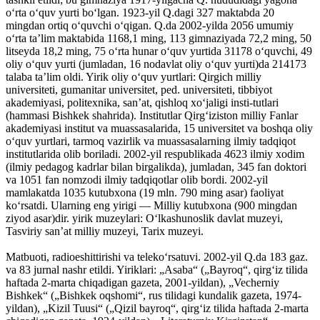
oʻrta oʻquv yurti boʻlgan. 1923-yil Q.dagi 327 maktabda 20
mingdan ortiq oʻquvchi oʻqigan. Q.da 2002-yilda 2056 umumiy
oʻrta taʼlim maktabida 1168,1 ming, 113 gimnaziyada 72,2 ming, 50
litseyda 18,2 ming, 75 oʻrta hunar oʻquv yurtida 31178 oʻquvchi, 49
oliy oʻquv yurti (jumladan, 16 nodavlat oliy oʻquv yurti)da 214173
talaba taʼlim oldi. Yirik oliy oʻquv yurtlari: Qirgich milliy
universiteti, gumanitar universitet, ped. universiteti, tibbiyot
akademiyasi, politexnika, sanʼat, qishloq xoʻjaligi insti-tutlari
(hammasi Bishkek shahrida). Institutlar Qirgʻiziston milliy Fanlar
akademiyasi institut va muassasalarida, 15 universitet va boshqa oliy
oʻquv yurtlari, tarmoq vazirlik va muassasalarning ilmiy tadqiqot
institutlarida olib boriladi. 2002-yil respublikada 4623 ilmiy xodim
(ilmiy pedagog kadrlar bilan birgalikda), jumladan, 345 fan doktori
va 1051 fan nomzodi ilmiy tadqiqotlar olib bordi. 2002-yil
mamlakatda 1035 kutubxona (19 mln. 790 ming asar) faoliyat
koʻrsatdi. Ularning eng yirigi — Milliy kutubxona (900 mingdan
ziyod asar)dir. yirik muzeylari: Oʻlkashunoslik davlat muzeyi,
Tasviriy sanʼat milliy muzeyi, Tarix muzeyi.
Matbuoti, radioeshittirishi va telekoʻrsatuvi. 2002-yil Q.da 183 gaz.
va 83 jurnal nashr etildi. Yiriklari: „Asaba“ („Bayroq“, qirgʻiz tilida
haftada 2-marta chiqadigan gazeta, 2001-yildan), „Vecherniy
Bishkek“ („Bishkek oqshomi“, rus tilidagi kundalik gazeta, 1974-
yildan), „Kizil Tuusi“ („Qizil bayroq“, qirgʻiz tilida haftada 2-marta