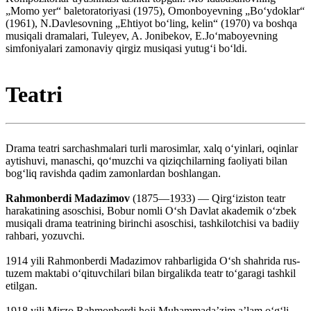
„Momo yer“ baletoratoriyasi (1975), Omonboyevning „Boʻydoklar“
(1961), N.Davlesovning „Ehtiyot boʻling, kelin“ (1970) va boshqa
musiqali dramalari, Tuleyev, A. Jonibekov, E.Joʻmaboyevning
simfoniyalari zamonaviy qirgiz musiqasi yutugʻi boʻldi.
Teatri
Drama teatri sarchashmalari turli marosimlar, xalq oʻyinlari, oqinlar
aytishuvi, manaschi, qoʻmuzchi va qiziqchilarning faoliyati bilan
bogʻliq ravishda qadim zamonlardan boshlangan.
Rahmonberdi Madazimov
(1875—1933) — Qirgʻiziston teatr
harakatining asoschisi, Bobur nomli Oʻsh Davlat akademik oʻzbek
musiqali drama teatrining birinchi asoschisi, tashkilotchisi va badiiy
rahbari, yozuvchi.
1914 yili Rahmonberdi Madazimov rahbarligida Oʻsh shahrida rus-
tuzem maktabi oʻqituvchilari bilan birgalikda teatr toʻgaragi tashkil
etilgan.
1918 yili Mirzo Rahmonberdi hoji Muhammadaʼzim aʼlam oʻgʻli