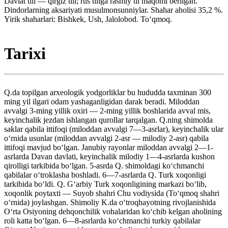
Davlat tili — qirgiz tili; rus tiliga rasmiy til maqomi berilgan.
Dindorlarning aksariyati musulmonsunniylar. Shahar aholisi 35,2 %.
Yirik shaharlari: Bishkek, Ush, Jalolobod. Toʻqmoq.
Tarixi
Q.da topilgan arxeologik yodgorliklar bu hududda taxminan 300
ming yil ilgari odam yashaganligidan darak beradi. Miloddan
avvalgi 3-ming yillik oxiri — 2-ming yillik boshlarida avval mis,
keyinchalik jezdan ishlangan qurollar tarqalgan. Q.ning shimolda
saklar qabila ittifoqi (miloddan avvalgi 7—3-asrlar), keyinchalik ular
oʻrnida usunlar (miloddan avvalgi 2-asr — milodiy 2-asr) qabila
ittifoqi mavjud boʻlgan. Janubiy rayonlar miloddan avvalgi 2—1-
asrlarda Davan davlati, keyinchalik milodiy 1—4-asrlarda kushon
qirolligi tarkibida boʻlgan. 5-asrda Q. shimoldagi koʻchmanchi
qabilalar oʻtroklasha boshladi. 6—7-asrlarda Q. Turk xoqonligi
tarkibida boʻldi. Q. Gʻarbiy Turk xoqonligining markazi boʻlib,
xoqonlik poytaxti — Suyob shahri Chu vodiysida (Toʻqmoq shahri
oʻrnida) joylashgan. Shimoliy K.da oʻtroqhayotning rivojlanishida
Oʻrta Osiyoning dehqonchilik vohalaridan koʻchib kelgan aholining
roli katta boʻlgan. 6—8-asrlarda koʻchmanchi turkiy qabilalar