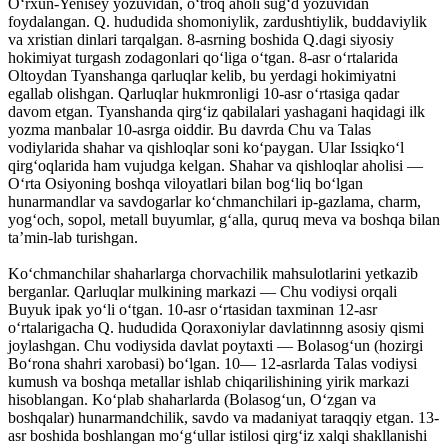
Oʻrxun-Yenisey yozuvidan, oʻtroq aholi sugʻd yozuvidan
foydalangan. Q. hududida shomoniylik, zardushtiylik, buddaviylik
va xristian dinlari tarqalgan. 8-asrning boshida Q.dagi siyosiy
hokimiyat turgash zodagonlari qoʻliga oʻtgan. 8-asr oʻrtalarida
Oltoydan Tyanshanga qarluqlar kelib, bu yerdagi hokimiyatni
egallab olishgan. Qarluqlar hukmronligi 10-asr oʻrtasiga qadar
davom etgan. Tyanshanda qirgʻiz qabilalari yashagani haqidagi ilk
yozma manbalar 10-asrga oiddir. Bu davrda Chu va Talas
vodiylarida shahar va qishloqlar soni koʻpaygan. Ular Issiqkoʻl
qirgʻoqlarida ham vujudga kelgan. Shahar va qishloqlar aholisi —
Oʻrta Osiyoning boshqa viloyatlari bilan bogʻliq boʻlgan
hunarmandlar va savdogarlar koʻchmanchilari ip-gazlama, charm,
yogʻoch, sopol, metall buyumlar, gʻalla, quruq meva va boshqa bilan
taʼmin-lab turishgan.
Koʻchmanchilar shaharlarga chorvachilik mahsulotlarini yetkazib
berganlar. Qarluqlar mulkining markazi — Chu vodiysi orqali
Buyuk ipak yoʻli oʻtgan. 10-asr oʻrtasidan taxminan 12-asr
oʻrtalarigacha Q. hududida Qoraxoniylar davlatinnng asosiy qismi
joylashgan. Chu vodiysida davlat poytaxti — Bolasogʻun (hozirgi
Boʻrona shahri xarobasi) boʻlgan. 10— 12-asrlarda Talas vodiysi
kumush va boshqa metallar ishlab chiqarilishining yirik markazi
hisoblangan. Koʻplab shaharlarda (Bolasogʻun, Oʻzgan va
boshqalar) hunarmandchilik, savdo va madaniyat taraqqiy etgan. 13-
asr boshida boshlangan moʻgʻullar istilosi qirgʻiz xalqi shakllanishi