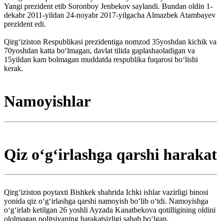
Yangi prezident etib Soronboy Jenbekov saylandi. Bundan oldin 1-
dekabr 2011-yildan 24-noyabr 2017-yilgacha Almazbek Atambayev
prezident edi.
Qirgʻiziston Respublikasi prezidentiga nomzod 35yoshdan kichik va
70yoshdan katta boʻlmagan, davlat tilida gaplashaoladigan va
15yildan kam bolmagan muddatda respublika fuqarosi boʻlishi
kerak.
Namoyishlar
Qiz oʻgʻirlashga qarshi harakat
Qirgʻiziston poytaxti Bishkek shahrida Ichki ishlar vazirligi binosi
yonida qiz oʻgʻirlashga qarshi namoyish boʻlib oʻtdi. Namoyishga
oʻgʻirlab ketilgan 26 yoshli Ayzada Kanatbekova qotilligining oldini
ololmagan politsiyaning harakatsizligi sabab boʻlgan.