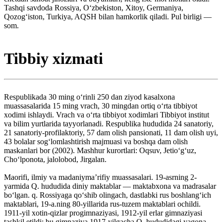
Tashqi savdoda Rossiya, Oʻzbekiston, Xitoy, Germaniya,
Qozogʻiston, Turkiya, AQSH bilan hamkorlik qiladi. Pul birligi —
som.
Tibbiy xizmati
Respublikada 30 ming oʻrinli 250 dan ziyod kasalxona
muassasalarida 15 ming vrach, 30 mingdan ortiq oʻrta tibbiyot
xodimi ishlaydi. Vrach va oʻrta tibbiyot xodimlari Tibbiyot institut
va bilim yurtlarida tayyorlanadi. Respublika hududida 24 sanatoriy,
21 sanatoriy-profilaktoriy, 57 dam olish pansionati, 11 dam olish uyi,
43 bolalar sogʻlomlashtirish majmuasi va boshqa dam olish
maskanlari bor (2002). Mashhur kurortlari: Oqsuv, Jetioʻgʻuz,
Choʻlponota, jalolobod, Jirgalan.
Maorifi, ilmiy va madaniymaʼrifiy muassasalari. 19-asrning 2-
yarmida Q. hududida diniy maktablar — maktabxona va madrasalar
boʻlgan. q. Rossiyaga qoʻshib olingach, dastlabki rus boshlangʻich
maktablari, 19-a.ning 80-yillarida rus-tuzem maktablari ochildi.
1911-yil xotin-qizlar progimnaziyasi, 1912-yil erlar gimnaziyasi
tashkil etildi; bu gimnaziya 1917-yilgacha Q. hududidagi yagona