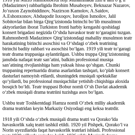
(Madazimov) rahbarligida Ibrohim Musaboyev, Beknazar Nazarov,
Joʻraxon Zaynobiddinov, Nazirxon Kamolov, A.Saidov,
A.Eshonxonov, Abduqodir Isxoqov, Isroiljon Ismoilov, Jalil
Sobitovlar bilan birga Qirgʻizistonda birinchi boʻlib musulmon
aktyorlardan iborat Turkiston fronti harbiy kengashi qoshidagi
konsert brigadasi negizida Oʻshda havaskor teatr toʻgaragini tuzgan.
Rahmonberdi Madazimov Qirgʻizistondagi mahalliy musulmon teatr
harakatining birinchi asoschisi va Oʻshdagi oʻzbek teatrining
birinchi badiiy rahbari va asoschisi boʻlgan. 1919 yili teatr toʻgaragi
teatr drama truppasiga aylantirilgan. Ushbu truppa Qirgʻizistonning
janubda nafaqat teatr sanʼatini, balkim professional musiqa
sanʼatining rivojlanishiga ham yuksak hissa qoʻshgan. Chunki
truppaning repertuarida drama asarlaridan tashqari, koʻplab konsert
dasturlari namoyish etilardi, shuningdek musiqali spektakllar
qoʻyilardi, bu professional musiqachilar yetishib chiqishiga aloxida
bosqich boʻldi. Teatr truppasi Bobur nomli Oʻsh Davlat akademik
oʻzbek musiqali drama teatriini tuzishga asos boʻlgan.
Ushbu teatr Toshkentdagi Hamza nomli Oʻzbek milliy akademik
drama teatridan keyin Markaziy Osiyodagi eng keksa teatrdir.
1918 yili Oʻshda oʻzbek musiqali drama teatri va Qorakoʻlda
havaskorlik xalq teatri tashkil etildi. 1920 yil Pishpek, Qorakoʻl va
Norin uyezdlarida faqat havaskorlik teatrlari ishladi. Professional