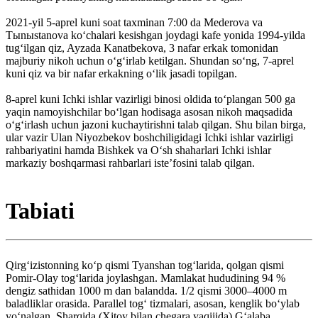
2021-yil 5-aprel kuni soat taxminan 7:00 da Mederova va
Tыnыstanova koʻchalari kesishgan joydagi kafe yonida 1994-yilda
tugʻilgan qiz, Ayzada Kanatbekova, 3 nafar erkak tomonidan
majburiy nikoh uchun oʻgʻirlab ketilgan. Shundan soʻng, 7-aprel
kuni qiz va bir nafar erkakning oʻlik jasadi topilgan.
8-aprel kuni Ichki ishlar vazirligi binosi oldida toʻplangan 500 ga
yaqin namoyishchilar boʻlgan hodisaga asosan nikoh maqsadida
oʻgʻirlash uchun jazoni kuchaytirishni talab qilgan. Shu bilan birga,
ular vazir Ulan Niyozbekov boshchiligidagi Ichki ishlar vazirligi
rahbariyatini hamda Bishkek va Oʻsh shaharlari Ichki ishlar
markaziy boshqarmasi rahbarlari iste’fosini talab qilgan.
Tabiati
Qirgʻizistonning koʻp qismi Tyanshan togʻlarida, qolgan qismi
Pomir-Olay togʻlarida joylashgan. Mamlakat hududining 94 %
dengiz sathidan 1000 m dan balandda. 1/2 qismi 3000–4000 m
baladliklar orasida. Parallel togʻ tizmalari, asosan, kenglik boʻylab
yoʻnalgan. Sharqida (Xitoy bilan chegara yaqiiida) Gʻalaba