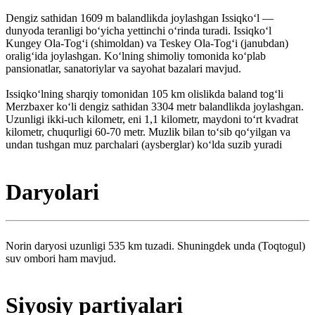
Dengiz sathidan 1609 m balandlikda joylashgan Issiqkoʻl —
dunyoda teranligi boʻyicha yettinchi oʻrinda turadi. Issiqkoʻl
Kungey Ola-Togʻi (shimoldan) va Teskey Ola-Togʻi (janubdan)
oraligʻida joylashgan. Koʻlning shimoliy tomonida koʻplab
pansionatlar, sanatoriylar va sayohat bazalari mavjud.
Issiqkoʻlning sharqiy tomonidan 105 km olislikda baland togʻli
Merzbaxer koʻli dengiz sathidan 3304 metr balandlikda joylashgan.
Uzunligi ikki-uch kilometr, eni 1,1 kilometr, maydoni toʻrt kvadrat
kilometr, chuqurligi 60-70 metr. Muzlik bilan toʻsib qoʻyilgan va
undan tushgan muz parchalari (aysberglar) koʻlda suzib yuradi
Daryolari
Norin daryosi uzunligi 535 km tuzadi. Shuningdek unda (Toqtogul)
suv ombori ham mavjud.
Siyosiy partiyalari