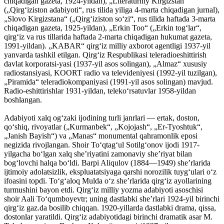
chiqadigan gazeta, 1924-yildan), „Literaturniy Kirgizstan“
(„Qirgʻiziston adabiyoti“, rus tilida yiliga 4-marta chiqadigan jurnal),
„Slovo Kirgizstana“ („Qirgʻiziston soʻzi“, rus tilida haftada 3-marta
chiqadigan gazeta, 1925-yildan), „Erkin Too“ („Erkin togʻlar“,
qirgʻiz va rus tillarida haftada 2-marta chiqadigan hukumat gazeta,
1991-yildan). „KABAR“ qirgʻiz milliy axborot agentligi 1937-yil
yanvarda tashkil etilgan. Qirgʻiz Respublikasi teleradioeshittirish
davlat korporatsi-yasi (1937-yil asos solingan), „Almaz“ xususiy
radiostansiyasi, KOORT radio va televideniyesi (1992-yil tuzilgan),
„Piramida“ teleradiokompaniyasi (1991-yil asos solingan) mavjud.
Radio-eshittirishlar 1931-yildan, telekoʻrsatuvlar 1958-yildan
boshlangan.
Adabiyoti xalq ogʻzaki ijodining turli janrlari — ertak, doston,
qoʻshiq, rivoyatlar („Kurmanbek“, „Kojojash“, „Er-Tyoshtuk“,
„Janish Bayish“) va „Manas“ monumental qahramonlik eposi
negizida rivojlangan. Shoir Toʻqtagʻul Sotilgʻonov ijodi 1917-
yilgacha boʻlgan xalq sheʼriyatini zamonaviy sheʼriyat bilan
bogʻlovchi halqa boʻldi. Barpi Aliqulov (1884—1949) sheʼrlarida
ijtimoiy adolatsizlik, ekspluatatsiyaga qarshi norozilik tuygʻulari oʻz
ifoasini topdi. Toʻgʻaloq Mulda oʻz sheʼrlarida qirgʻiz ayollarining
turmushini bayon etdi. Qirgʻiz milliy yozma adabiyoti asoschisi
shoir Aali Toʻqumboyevtr; uning dastlabki sheʼrlari 1924-yil birinchi
qirgʻiz gaz.da bosilib chiqqan. 1920-yillarda dastlabki drama, qissa,
dostonlar yaratildi. Qirgʻiz adabiyotidagi birinchi dramatik asar M.