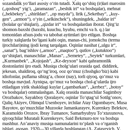
sozandalik yoʻllari asosiy oʻrin tutadi. Xalq qoʻshiq (ir)lari marosim
(„qoshoq“ yigʻi, „jaramazan“, „beshik iri“ va boshqalar), mehnat
(„bekbekey“, „shirildan“, „op mayda“), lirik („Seketbay“, „kuy-
gen“, „armon“), oʻyin („selkinchek“), shuningdek, „baldar iri“
(bolalar qoʻshiqlari), „qizdar iri“ va boshqalardan iborat. Qirgʻiz
shomon-baxshi (baxshi, kuuchu, byubu, emchi va h. q.) lar
tomonidan afsun-jodu va tabobat aytimlari ijro etilgan. Boshqa
turkiy xalqlarda boʻlgani kabi oqin, manas-chi, jomokchu (terma
ijrochilari)ning ijodi keng tarqalgan. Oqinlar nasihat („ulgu ir“,
„sanat“), bagʻishlov („arnoo“, „maqtoo“), qutlov („kutuktoo“)
qoʻshiqlari, manaschilar „Manas“, „Semetey“, „Seytek“ turkumlari,
„Kurmanbek“, „Kojojash“, „Ke-deyxon“ kabi qahramonlik
dostonlarini ijro etadi. Musiqa cholgʻulari orasida qad. diddirek,
jekesan, shaldiroq, qoʻngʻiroq, ooz qoʻmuz (chsshgkoʻbiz) kabi
idiofonlar, puflama sibizgʻa, choor (nay), torli qiyoq, qoʻmuz va
boshqa mavjud. Ayniqsa, qoʻmuz va boshqa chol-gʻularda ijro
etiladigan yirik shakldagi kuylar („qambarkan“, „kerbez“, „botoy“
va boshqalar) ommalashgan. Xalq orasida manaschilar Sagimboy
Orozbakov, Sayakboy Qoralayev, oqinlar Toʻqtagʻul Sotilgʻonov,
Qaliq Akiyev, Olimqul Usenboyev, irchilar Atay Ogombayev, Musa
Bayotov, qoʻmuzchilar Muzooke Jamankarayev, Kurenkey Belekov,
Karamoldo Orozov, Ibray Tumanov, Samarbyubyu Toʻxtaxunova,
qiyoqchilar Muratali Kurenkeyev, Said Bekmuro-tov va boshqa
mashhur. Anʼanaviy musiqa namunalarini toʻplash va oʻrganish
ishlari, asosan, 1920—30 yillarda boshlangan (A. Zatayevich, V.