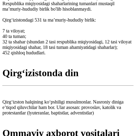
Respublika miqiyosidagi shaharlarining tumanlari mustaqil
maʼmuriy-hududiy birlik bo'lib hisoblanmaydi.
Qirgʻizistondagi 531 ta maʼmuriy-hududiy birlik:
7 ta viloyat;
40 ta tuman;
32 ta shahar (shundan 2 tasi respublika miqiyosidagi, 12 tasi viloyat
miqiyosidagi shahar, 18 tasi tuman ahamiyatidagi shaharlar);
452 qishloq hududlari.
Qirgʻizistonda din
Qirgʻizston halqining koʻpshiligi musulmonlar. Nasroniy diniga
eʼtiqod qiluvchilar ham bor. Ular asosan: provoslav, katolik va
protestantlar (lyuteranlar, baptistlar, adventistlar)
Ommaviy axborot vositalari