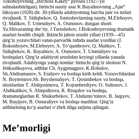
Tokoboyevning „Bechora Kakey“ pyesasi (1927-yil
sahnalashtirilgan), birinchi nasriy asar K.Bayalinovning „Ajar“
hikoyasi (1928) dir. 30-yillarda adabiyotning barcha janr va turlari
rivojlandi. T. Sidiqbekov, Q. Jontoshevlarning nasriy, M.Eleboyev,
Q. Malikov, T. Umetaliyev, A. Osmonov, dungan shoiri
Ya.Shivazaning sheʼriy, J.Turusbekov, J.Bokonboyevning dramatik
asarlari bosilib chiqdi. Ikkinchi jahon urushi yillari (1939—45)
qirgʻiz yozuvchilari vatan-parvarlik ruhida asarlar yozdilar (J.
Bokonboyev, M.Eleboyev, A. Toʻqumboyev, Q. Malikov, T.
Sidiqbekov, K. Bayalinov, A. Osmonov, T. Umetaliyev va
boshqalar). Qirgʻiz adabiyoti urushdan keyingi yillarda yanada
rivojlandi. Adabiyotga yangi nomlar: birinchi qirgʻiz shoirasi N.
Jetikashkayeva, adiblar Ch. Aygpmagpov, K.Bobulov,
Sh.Abdiramanov, S. Eraliyev va boshqa kirib keldi. Yozuvchilardan
N. Boytemirov,Sh. Beyshenaliyev, T. Qosimbekov va boshqa,
shoirlardan T. Abilqosimova, T. Kojomberdiyev, O. Sultonov, J.
Abdikalikov, S. Abiqodirova, R. Risqulov va boshqa,
dramaturglardan R. Shukurbekov, T. Abdumoʻminov, B. Jaqiyev,
M. Bayjiyev, B. Omuraliyev va boshqa mashhur. Qirgʻiz
adiblarining koʻp asarlari oʻzbek tiliga tarjima qilingan.
Meʼmorligi