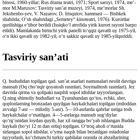
binosi, 1960-yillar; Rus drama teatri, 1971; Sport saroyi, 1974, meʼ-
mor M.Maruxov; Tasviriy sanʼat muzeyi, 1974, meʼmorlar Sh.
Jekshenbo-yev, V. Nazarov, D. Irisqulov, hammasi — Bishkek
shahrida; Oʻsh shahridagi „Semetey“ kinoteatri, 1976). Kurortlar
qurilishiga eʼtibor berildi (Issiqkoʻl atrofida yirik kurort rayoni barpo
etildi). Mamlakatda birinchi yirik panelli toʻqqiz qavatli uy 1975-yil,
oʻn ikki qavatli uy 1982-yil, oʻn sakkiz qavatli uy 1985-yilquriddi.
Tasviriy sanʼati
Q. hududidan topilgan qad. sanʼat asarlari namunalari neolit davriga
mansub (Oq choʻnqir qoyatosh rasmlari, Soymalitosh rasmlari). Jez
davrida qirma va qolipaki naqshli sopol idishlar tayyorlangan.
Q.ning shimoliy hududlari va Tyanshandan qoʻtos, echki, sher,
qoplonlarning bronzadan quyilgan haykalchalari topilgan (miloddan
avvalgi 7-asr — milodiy 5-asr). 5—10-asrlarda qabrlar ustiga tosh
haykalchalar oʻrnatilgan. 4—5-asrlarga mansub sugʻdiylar
qoʻrgʻonidan loydan quyib, har xil rangga boʻyab ishlangan Budda
haykali (boʻyi 12 m dan ortiq) topilgan. Oʻtroq aholi oʻrtasida
sirlangan sopol idishlar, oʻyma naqsh bilan bezatilgan ostadonlar
tayyorlash, koʻchmanchi turkiy qabilalar orasida ot abzallarining