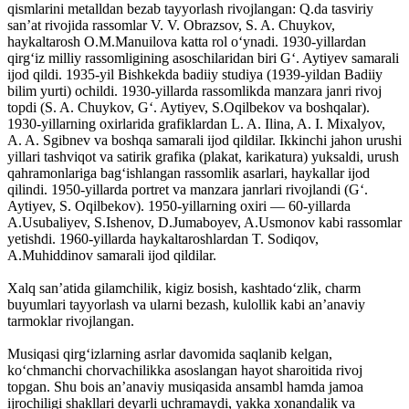
qismlarini metalldan bezab tayyorlash rivojlangan: Q.da tasviriy
sanʼat rivojida rassomlar V. V. Obrazsov, S. A. Chuykov,
haykaltarosh O.M.Manuilova katta rol oʻynadi. 1930-yillardan
qirgʻiz milliy rassomligining asoschilaridan biri Gʻ. Aytiyev samarali
ijod qildi. 1935-yil Bishkekda badiiy studiya (1939-yildan Badiiy
bilim yurti) ochildi. 1930-yillarda rassomlikda manzara janri rivoj
topdi (S. A. Chuykov, Gʻ. Aytiyev, S.Oqilbekov va boshqalar).
1930-yillarning oxirlarida grafiklardan L. A. Ilina, A. I. Mixalyov,
A. A. Sgibnev va boshqa samarali ijod qildilar. Ikkinchi jahon urushi
yillari tashviqot va satirik grafika (plakat, karikatura) yuksaldi, urush
qahramonlariga bagʻishlangan rassomlik asarlari, haykallar ijod
qilindi. 1950-yillarda portret va manzara janrlari rivojlandi (Gʻ.
Aytiyev, S. Oqilbekov). 1950-yillarning oxiri — 60-yillarda
A.Usubaliyev, S.Ishenov, D.Jumaboyev, A.Usmonov kabi rassomlar
yetishdi. 1960-yillarda haykaltaroshlardan T. Sodiqov,
A.Muhiddinov samarali ijod qildilar.
Xalq sanʼatida gilamchilik, kigiz bosish, kashtadoʻzlik, charm
buyumlari tayyorlash va ularni bezash, kulollik kabi anʼanaviy
tarmoklar rivojlangan.
Musiqasi qirgʻizlarning asrlar davomida saqlanib kelgan,
koʻchmanchi chorvachilikka asoslangan hayot sharoitida rivoj
topgan. Shu bois anʼanaviy musiqasida ansambl hamda jamoa
ijrochiligi shakllari deyarli uchramaydi, yakka xonandalik va