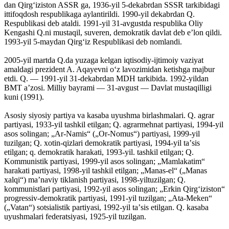
dan Qirgʻiziston ASSR ga, 1936-yil 5-dekabrdan SSSR tarkibidagi
ittifoqdosh respublikaga aylantirildi. 1990-yil dekabrdan Q.
Respublikasi deb ataldi. 1991-yil 31-avgustda respublika Oliy
Kengashi Q.ni mustaqil, suveren, demokratik davlat deb eʼlon qildi.
1993-yil 5-maydan Qirgʻiz Respublikasi deb nomlandi.
2005-yil martda Q.da yuzaga kelgan iqtisodiy-ijtimoiy vaziyat
amaldagi prezident A. Aqayevni oʻz lavozimidan ketishga majbur
etdi. Q. — 1991-yil 31-dekabrdan MDH tarkibida. 1992-yildan
BMT aʼzosi. Milliy bayrami — 31-avgust — Davlat mustaqilligi
kuni (1991).
Asosiy siyosiy partiya va kasaba uyushma birlashmalari. Q. agrar
partiyasi, 1933-yil tashkil etilgan; Q. agrarmehnat partiyasi, 1994-yil
asos solingan; „Ar-Namis“ („Or-Nomus“) partiyasi, 1999-yil
tuzilgan; Q. xotin-qizlari demokratik partiyasi, 1994-yil taʼsis
etilgan; q. demokratik harakati, 1993-yil. tashkil etilgan; Q.
Kommunistik partiyasi, 1999-yil asos solingan; „Mamlakatim“
harakati partiyasi, 1998-yil tashkil etilgan; „Manas-el“ („Manas
xalqi“) maʼnaviy tiklanish partiyasi, 1998-yiltuzilgan; Q.
kommunistlari partiyasi, 1992-yil asos solingan; „Erkin Qirgʻiziston“
progressiv-demokratik partiyasi, 1991-yil tuzilgan; „Ata-Meken“
(„Vatan“) sotsialistik partiyasi, 1992-yil taʼsis etilgan. Q. kasaba
uyushmalari federatsiyasi, 1925-yil tuzilgan.