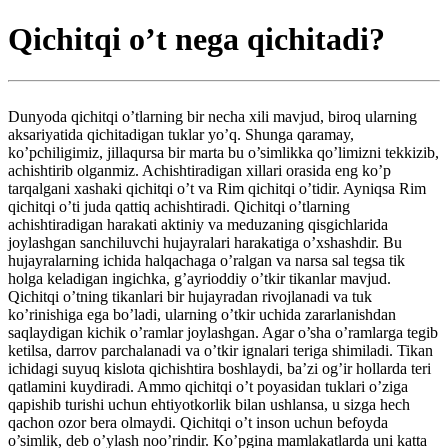
Qichitqi o’t nega qichitadi?
Dunyoda qichitqi o’tlarning bir necha xili mavjud, biroq ularning
aksariyatida qichitadigan tuklar yo’q. Shunga qaramay,
ko’pchiligimiz, jillaqursa bir marta bu o’simlikka qo’limizni tekkizib,
achishtirib olganmiz. Achishtiradigan xillari orasida eng ko’p
tarqalgani xashaki qichitqi o’t va Rim qichitqi o’tidir. Ayniqsa Rim
qichitqi o’ti juda qattiq achishtiradi. Qichitqi o’tlarning
achishtiradigan harakati aktiniy va meduzaning qisgichlarida
joylashgan sanchiluvchi hujayralari harakatiga o’xshashdir. Bu
hujayralarning ichida halqachaga o’ralgan va narsa sal tegsa tik
holga keladigan ingichka, g’ayrioddiy o’tkir tikanlar mavjud.
Qichitqi o’tning tikanlari bir hujayradan rivojlanadi va tuk
ko’rinishiga ega bo’ladi, ularning o’tkir uchida zararlanishdan
saqlaydigan kichik o’ramlar joylashgan. Agar o’sha o’ramlarga tegib
ketilsa, darrov parchalanadi va o’tkir ignalari teriga shimiladi. Tikan
ichidagi suyuq kislota qichishtira boshlaydi, ba’zi og’ir hollarda teri
qatlamini kuydiradi. Ammo qichitqi o’t poyasidan tuklari o’ziga
qapishib turishi uchun ehtiyotkorlik bilan ushlansa, u sizga hech
qachon ozor bera olmaydi. Qichitqi o’t inson uchun befoyda
o’simlik, deb o’ylash noo’rindir. Ko’pgina mamlakatlarda uni katta