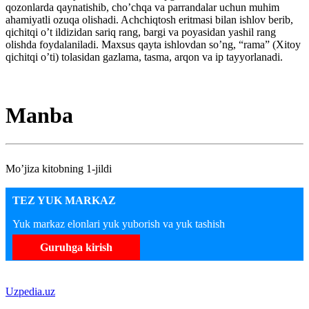
qozonlarda qaynatishib, cho’chqa va parrandalar uchun muhim
ahamiyatli ozuqa olishadi. Achchiqtosh eritmasi bilan ishlov berib,
qichitqi o’t ildizidan sariq rang, bargi va poyasidan yashil rang
olishda foydalaniladi. Maxsus qayta ishlovdan so’ng, “rama” (Xitoy
qichitqi o’ti) tolasidan gazlama, tasma, arqon va ip tayyorlanadi.
Manba
Mo’jiza kitobning 1-jildi
TEZ YUK MARKAZ
Yuk markaz elonlari yuk yuborish va yuk tashish
Guruhga kirish
Uzpedia.uz