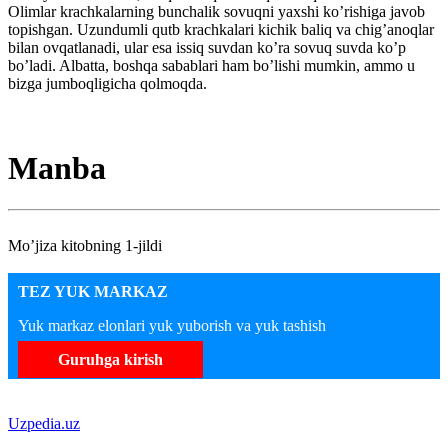
Olimlar krachkalarning bunchalik sovuqni yaxshi ko’rishiga javob
topishgan. Uzundumli qutb krachkalari kichik baliq va chig’anoqlar
bilan ovqatlanadi, ular esa issiq suvdan ko’ra sovuq suvda ko’p
bo’ladi. Albatta, boshqa sabablari ham bo’lishi mumkin, ammo u
bizga jumboqligicha qolmoqda.
Manba
Mo’jiza kitobning 1-jildi
TEZ YUK MARKAZ
Yuk markaz elonlari yuk yuborish va yuk tashish
Guruhga kirish
Uzpedia.uz