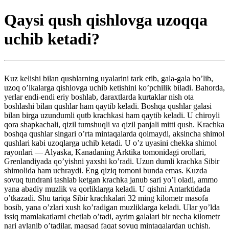
Qaysi qush qishlovga uzoqqa
uchib ketadi?
Kuz kelishi bilan qushlarning uyalarini tark etib, gala-gala bo’lib,
uzoq o’lkalarga qishlovga uchib ketishini ko’pchilik biladi. Bahorda,
yerlar endi-endi eriy boshlab, daraxtlarda kurtaklar nish ota
boshlashi bilan qushlar ham qaytib keladi. Boshqa qushlar galasi
bilan birga uzundumli qutb krachkasi ham qaytib keladi. U chiroyli
qora shapkachali, qizil tumshuqli va qizil panjali mitti qush. Krachka
boshqa qushlar singari o’rta mintaqalarda qolmaydi, aksincha shimol
qushlari kabi uzoqlarga uchib ketadi. U o’z uyasini chekka shimol
rayonlari — Alyaska, Kanadaning Arktika tomonidagi orollari,
Grenlandiyada qo’yishni yaxshi ko’radi. Uzun dumli krachka Sibir
shimolida ham uchraydi. Eng qiziq tomoni bunda emas. Kuzda
sovuq tundrani tashlab ketgan krachka janub sari yo’l oladi, ammo
yana abadiy muzlik va qorliklarga keladi. U qishni Antarktidada
o’tkazadi. Shu tariqa Sibir krachkalari 32 ming kilometr masofa
bosib, yana o’zlari xush ko’radigan muzliklarga keladi. Ular yo’lda
issiq mamlakatlarni chetlab o’tadi, ayrim galalari bir necha kilometr
nari aylanib o’tadilar, maqsad faqat sovuq mintaqalardan uchish.