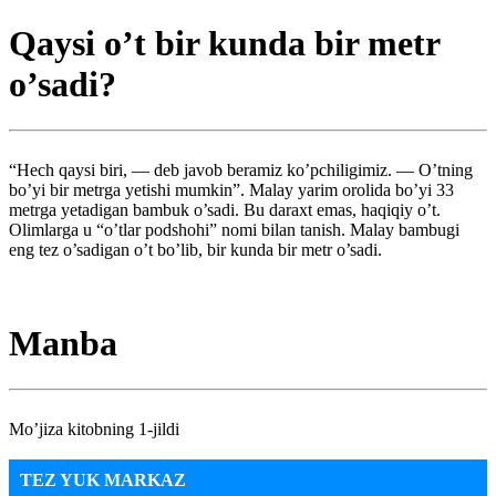
Qaysi o’t bir kunda bir metr
o’sadi?
“Hech qaysi biri, — deb javob beramiz ko’pchiligimiz. — O’tning
bo’yi bir metrga yetishi mumkin”. Malay yarim orolida bo’yi 33
metrga yetadigan bambuk o’sadi. Bu daraxt emas, haqiqiy o’t.
Olimlarga u “o’tlar podshohi” nomi bilan tanish. Malay bambugi
eng tez o’sadigan o’t bo’lib, bir kunda bir metr o’sadi.
Manba
Mo’jiza kitobning 1-jildi
TEZ YUK MARKAZ