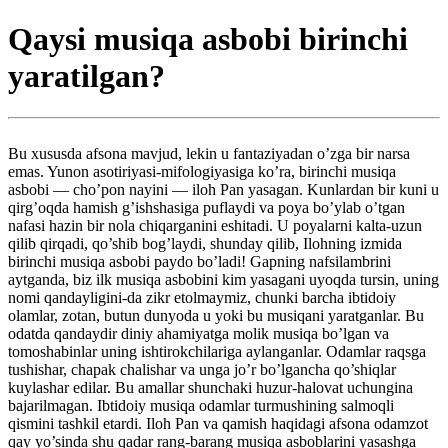
Qaysi musiqa asbobi birinchi
yaratilgan?
Bu xususda afsona mavjud, lekin u fantaziyadan o’zga bir narsa
emas. Yunon asotiriyasi-mifologiyasiga ko’ra, birinchi musiqa
asbobi — cho’pon nayini — iloh Pan yasagan. Kunlardan bir kuni u
qirg’oqda hamish g’ishshasiga puflaydi va poya bo’ylab o’tgan
nafasi hazin bir nola chiqarganini eshitadi. U poyalarni kalta-uzun
qilib qirqadi, qo’shib bog’laydi, shunday qilib, Ilohning izmida
birinchi musiqa asbobi paydo bo’ladi! Gapning nafsilambrini
aytganda, biz ilk musiqa asbobini kim yasagani uyoqda tursin, uning
nomi qandayligini-da zikr etolmaymiz, chunki barcha ibtidoiy
olamlar, zotan, butun dunyoda u yoki bu musiqani yaratganlar. Bu
odatda qandaydir diniy ahamiyatga molik musiqa bo’lgan va
tomoshabinlar uning ishtirokchilariga aylanganlar. Odamlar raqsga
tushishar, chapak chalishar va unga jo’r bo’lgancha qo’shiqlar
kuylashar edilar. Bu amallar shunchaki huzur-halovat uchungina
bajarilmagan. Ibtidoiy musiqa odamlar turmushining salmoqli
qismini tashkil etardi. Iloh Pan va qamish haqidagi afsona odamzot
qay yo’sinda shu qadar rang-barang musiqa asboblarini yasashga