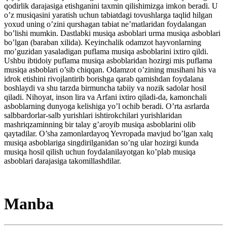
qodirlik darajasiga etishganini taxmin qilishimizga imkon beradi. U
o’z musiqasini yaratish uchun tabiatdagi tovushlarga taqlid hilgan
yoxud uning o’zini qurshagan tabiat ne’matlaridan foydalangan
bo’lishi mumkin. Dastlabki musiqa asboblari urma musiqa asboblari
bo’lgan (baraban xilida). Keyinchalik odamzot hayvonlarning
mo’guzidan yasaladigan puflama musiqa asboblarini ixtiro qildi.
Ushbu ibtidoiy puflama musiqa asboblaridan hozirgi mis puflama
musiqa asboblari o’sib chiqqan. Odamzot o’zining musihani his va
idrok etishini rivojlantirib borishga qarab qamishdan foydalana
boshlaydi va shu tarzda birmuncha tabiiy va nozik sadolar hosil
qiladi. Nihoyat, inson lira va Arfani ixtiro qiladi-da, kamonchali
asboblarning dunyoga kelishiga yo’l ochib beradi. O’rta asrlarda
salbbardorlar-salb yurishlari ishtirokchilari yurishlaridan
mashriqzaminning bir talay g’aroyib musiqa asboblarini olib
qaytadilar. O’sha zamonlardayoq Yevropada mavjud bo’lgan xalq
musiqa asboblariga singdirilganidan so’ng ular hozirgi kunda
musiqa hosil qilish uchun foydalanilayotgan ko’plab musiqa
asboblari darajasiga takomillashdilar.
Manba