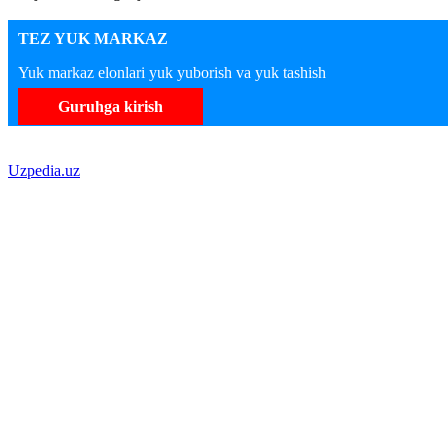
TEZ YUK MARKAZ
Yuk markaz elonlari yuk yuborish va yuk tashish
Guruhga kirish
Uzpedia.uz