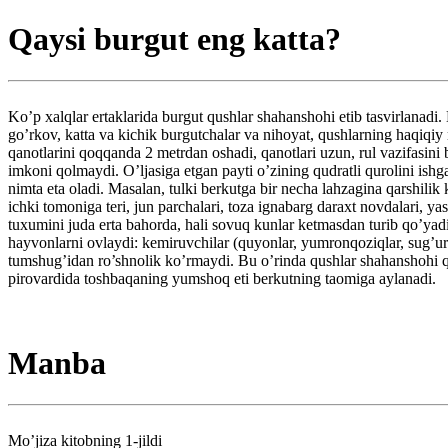
Qaysi burgut eng katta?
Ko’p xalqlar ertaklarida burgut qushlar shahanshohi etib tasvirlanadi.
go’rkov, katta va kichik burgutchalar va nihoyat, qushlarning haqiqiy
qanotlarini qoqqanda 2 metrdan oshadi, qanotlari uzun, rul vazifasin
imkoni qolmaydi. O’ljasiga etgan payti o’zining qudratli qurolini ishga
nimta eta oladi. Masalan, tulki berkutga bir necha lahzagina qarshili
ichki tomoniga teri, jun parchalari, toza ignabarg daraxt novdalari, y
tuxumini juda erta bahorda, hali sovuq kunlar ketmasdan turib qo’yadi
hayvonlarni ovlaydi: kemiruvchilar (quyonlar, yumronqoziqlar, sug’urlar
tumshug’idan ro’shnolik ko’rmaydi. Bu o’rinda qushlar shahanshohi quvl
pirovardida toshbaqaning yumshoq eti berkutning taomiga aylanadi.
Manba
Mo’jiza kitobning 1-jildi