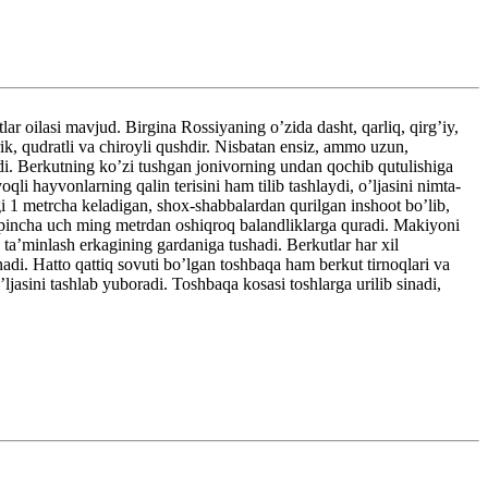
ar oilasi mavjud. Birgina Rossiyaning o’zida dasht, qarliq, qirg’iy,
ik, qudratli va chiroyli qushdir. Nisbatan ensiz, ammo uzun,
adi. Berkutning ko’zi tushgan jonivorning undan qochib qutulishiga
qli hayvonlarning qalin terisini ham tilib tashlaydi, o’ljasini nimta-
gi 1 metrcha keladigan, shox-shabbalardan qurilgan inshoot bo’lib,
 ko’pincha uch ming metrdan oshiqroq balandliklarga quradi. Makiyoni
 ta’minlash erkagining gardaniga tushadi. Berkutlar har xil
nadi. Hatto qattiq sovuti bo’lgan toshbaqa ham berkut tirnoqlari va
jasini tashlab yuboradi. Toshbaqa kosasi toshlarga urilib sinadi,