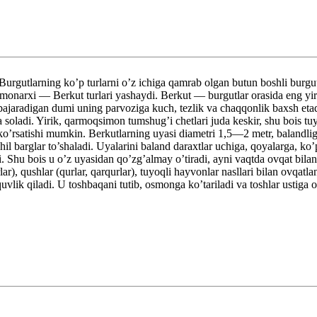
 Burgutlarning ko’p turlarni o’z ichiga qamrab olgan butun boshli burgutl
 monarxi — Berkut turlari yashaydi. Berkut — burgutlar orasida eng yir
i bajaradigan dumi uning parvoziga kuch, tezlik va chaqqonlik baxsh et
 soladi. Yirik, qarmoqsimon tumshug’i chetlari juda keskir, shu bois tuyo
k ko’rsatishi mumkin. Berkutlarning uyasi diametri 1,5—2 metr, balandli
ashil barglar to’shaladi. Uyalarini baland daraxtlar uchiga, qoyalarga,
. Shu bois u o’z uyasidan qo’zg’almay o’tiradi, ayni vaqtda ovqat bilan
), qushlar (qurlar, qarqurlar), tuyoqli hayvonlar nasllari bilan ovqatla
ik qiladi. U toshbaqani tutib, osmonga ko’tariladi va toshlar ustiga o’l