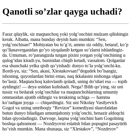
Qanotli so’zlar qayga uchadi?
Faraz qilaylik, siz maqtanchoq yoki yolg’onchini mulzam qilishingiz
kerak. Albatta, mana bunday deyish ham mumkin: “Sen,
yolg’onchisan!” Mohiyatan bu to’g’ri, ammo siz oddiy, betaraf, ko’p
qo’llanaverganidan go’yo siyqalanib ketgan so’zlarni ishlatdingiz-
da. Umuman, ro’parangizda turgan pixini yorgan yolg’onchining u
qulog’idan kiradi-yu, bunisidan chiqib ketadi, vassalom. Qolganlar
esa shunchaki yelka qisib qo’yishadi: dunyo to’la yolg’onchi-ku.
Bordi-yu, siz: “Sen, akasi, Xlestakovsan!”degudek bo’lsangiz,
ishoning, quyonlardan birini emas, naq ikkalasini nishonga olgan
bo’lasiz. Maqtanchoq kalovlanib qoladi, uning do’stlari esa — topib
aytdingiz! — deya ustidan kulishadi. Nega? Bilib qo’ying, siz uni
tussiz va bedarak yolg’onchilar va maqtanchohlarning umumiy
ommasidan ajratib oldingiz va terakning uchiga — hamma
ko’radigan joyga — chiqardingiz. Siz uni Nikolay Vasilyevich
Gogol va uning umriboqiy “Revizor” komediyasi sharofatidan
butun dunyo biladigan umumjahoniy yolg’onchi, benazir aldoqchi
bilan qiyosladingiz. Darvoqe, laqma yolg’onchini ham Gogolning
boshqa qahramoni — Nozdryovni eslatish bilan popugini pasaytirib
ho’yish mumkin. Mana shunaqa, siz “Xlestakov”, “Nozdryov”