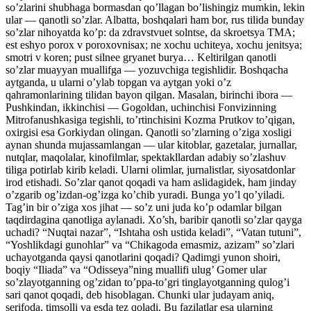
so’zlarini shubhaga bormasdan qo’llagan bo’lishingiz mumkin, lekin
ular — qanotli so’zlar. Albatta, boshqalari ham bor, rus tilida bunday
so’zlar nihoyatda ko’p: da zdravstvuet solntse, da skroetsya TMA;
est eshyo porox v poroxovnisax; ne xochu uchiteya, xochu jenitsya;
smotri v koren; pust silnee gryanet burya… Keltirilgan qanotli
so’zlar muayyan muallifga — yozuvchiga tegishlidir. Boshqacha
aytganda, u ularni o’ylab topgan va aytgan yoki o’z
qahramonlarining tilidan bayon qilgan. Masalan, birinchi ibora —
Pushkindan, ikkinchisi — Gogoldan, uchinchisi Fonvizinning
Mitrofanushkasiga tegishli, to’rtinchisini Kozma Prutkov to’qigan,
oxirgisi esa Gorkiydan olingan. Qanotli so’zlarning o’ziga xosligi
aynan shunda mujassamlangan — ular kitoblar, gazetalar, jurnallar,
nutqlar, maqolalar, kinofilmlar, spektakllardan adabiy so’zlashuv
tiliga potirlab kirib keladi. Ularni olimlar, jurnalistlar, siyosatdonlar
irod etishadi. So’zlar qanot qoqadi va ham aslidagidek, ham jinday
o’zgarib og’izdan-og’izga ko’chib yuradi. Bunga yo’l qo’yiladi.
Tag’in bir o’ziga xos jihat — so’z uni juda ko’p odamlar bilgan
taqdirdagina qanotliga aylanadi. Xo’sh, baribir qanotli so’zlar qayga
uchadi? “Nuqtai nazar”, “Ishtaha osh ustida keladi”, “Vatan tutuni”,
“Yoshlikdagi gunohlar” va “Chikagoda emasmiz, azizam” so’zlari
uchayotganda qaysi qanotlarini qoqadi? Qadimgi yunon shoiri,
boqiy “Iliada” va “Odisseya”ning muallifi ulug’ Gomer ular
so’zlayotganning og’zidan to’ppa-to’gri tinglayotganning qulog’i
sari qanot qoqadi, deb hisoblagan. Chunki ular judayam aniq,
serifoda, timsolli va esda tez qoladi. Bu fazilatlar esa ularning