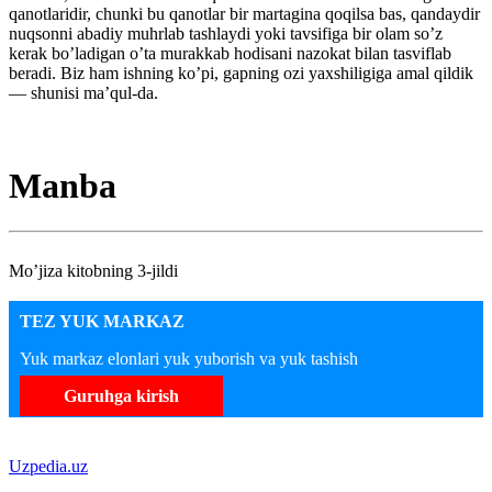
qanotlaridir, chunki bu qanotlar bir martagina qoqilsa bas, qandaydir
nuqsonni abadiy muhrlab tashlaydi yoki tavsifiga bir olam so’z
kerak bo’ladigan o’ta murakkab hodisani nazokat bilan tasviflab
beradi. Biz ham ishning ko’pi, gapning ozi yaxshiligiga amal qildik
— shunisi ma’qul-da.
Manba
Mo’jiza kitobning 3-jildi
TEZ YUK MARKAZ
Yuk markaz elonlari yuk yuborish va yuk tashish
Guruhga kirish
Uzpedia.uz