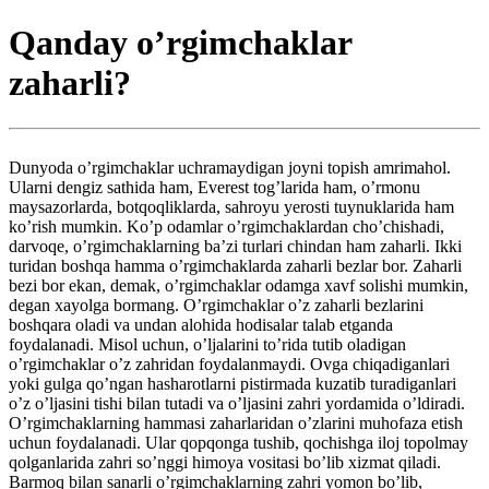
Qanday o’rgimchaklar
zaharli?
Dunyoda o’rgimchaklar uchramaydigan joyni topish amrimahol.
Ularni dengiz sathida ham, Everest tog’larida ham, o’rmonu
maysazorlarda, botqoqliklarda, sahroyu yerosti tuynuklarida ham
ko’rish mumkin. Ko’p odamlar o’rgimchaklardan cho’chishadi,
darvoqe, o’rgimchaklarning ba’zi turlari chindan ham zaharli. Ikki
turidan boshqa hamma o’rgimchaklarda zaharli bezlar bor. Zaharli
bezi bor ekan, demak, o’rgimchaklar odamga xavf solishi mumkin,
degan xayolga bormang. O’rgimchaklar o’z zaharli bezlarini
boshqara oladi va undan alohida hodisalar talab etganda
foydalanadi. Misol uchun, o’ljalarini to’rida tutib oladigan
o’rgimchaklar o’z zahridan foydalanmaydi. Ovga chiqadiganlari
yoki gulga qo’ngan hasharotlarni pistirmada kuzatib turadiganlari
o’z o’ljasini tishi bilan tutadi va o’ljasini zahri yordamida o’ldiradi.
O’rgimchaklarning hammasi zaharlaridan o’zlarini muhofaza etish
uchun foydalanadi. Ular qopqonga tushib, qochishga iloj topolmay
qolganlarida zahri so’nggi himoya vositasi bo’lib xizmat qiladi.
Barmoq bilan sanarli o’rgimchaklarning zahri yomon bo’lib,