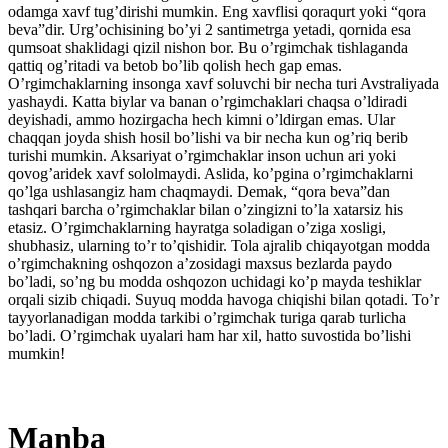
odamga xavf tug’dirishi mumkin. Eng xavflisi qoraqurt yoki “qora
beva”dir. Urg’ochisining bo’yi 2 santimetrga yetadi, qornida esa
qumsoat shaklidagi qizil nishon bor. Bu o’rgimchak tishlaganda
qattiq og’ritadi va betob bo’lib qolish hech gap emas.
O’rgimchaklarning insonga xavf soluvchi bir necha turi Avstraliyada
yashaydi. Katta biylar va banan o’rgimchaklari chaqsa o’ldiradi
deyishadi, ammo hozirgacha hech kimni o’ldirgan emas. Ular
chaqqan joyda shish hosil bo’lishi va bir necha kun og’riq berib
turishi mumkin. Aksariyat o’rgimchaklar inson uchun ari yoki
qovog’aridek xavf sololmaydi. Aslida, ko’pgina o’rgimchaklarni
qo’lga ushlasangiz ham chaqmaydi. Demak, “qora beva”dan
tashqari barcha o’rgimchaklar bilan o’zingizni to’la xatarsiz his
etasiz. O’rgimchaklarning hayratga soladigan o’ziga xosligi,
shubhasiz, ularning to’r to’qishidir. Tola ajralib chiqayotgan modda
o’rgimchakning oshqozon a’zosidagi maxsus bezlarda paydo
bo’ladi, so’ng bu modda oshqozon uchidagi ko’p mayda teshiklar
orqali sizib chiqadi. Suyuq modda havoga chiqishi bilan qotadi. To’r
tayyorlanadigan modda tarkibi o’rgimchak turiga qarab turlicha
bo’ladi. O’rgimchak uyalari ham har xil, hatto suvostida bo’lishi
mumkin!
Manba