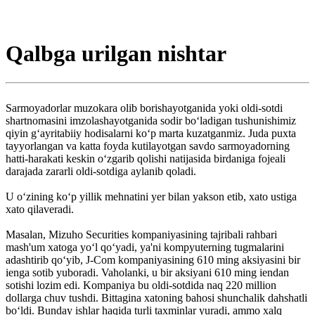
Qalbga urilgan nishtar
Sarmoyadorlar muzokara olib borishayotganida yoki oldi-sotdi
shartnomasini imzolashayotganida sodir bo‘ladigan tushunishimiz
qiyin g‘ayritabiiy hodisalarni ko‘p marta kuzatganmiz. Juda puxta
tayyorlangan va katta foyda kutilayotgan savdo sarmoyadorning
hatti-harakati keskin o‘zgarib qolishi natijasida birdaniga fojeali
darajada zararli oldi-sotdiga aylanib qoladi.
U o‘zining ko‘p yillik mehnatini yer bilan yakson etib, xato ustiga
xato qilaveradi.
Masalan, Mizuho Securities kompaniyasining tajribali rahbari
mash'um xatoga yo‘l qo‘yadi, ya'ni kompyuterning tugmalarini
adashtirib qo‘yib, J-Com kompaniyasining 610 ming aksiyasini bir
ienga sotib yuboradi. Vaholanki, u bir aksiyani 610 ming iendan
sotishi lozim edi. Kompaniya bu oldi-sotdida naq 220 million
dollarga chuv tushdi. Bittagina xatoning bahosi shunchalik dahshatli
bo‘ldi. Bunday ishlar haqida turli taxminlar yuradi, ammo xalq