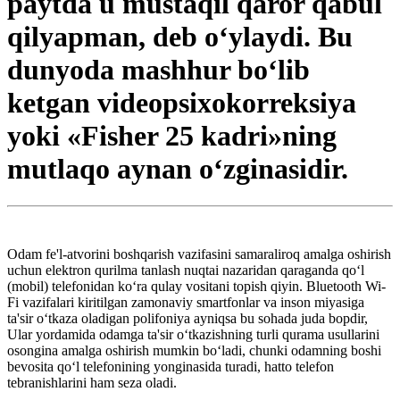
paytda u mustaqil qaror qabul
qilyapman, deb o‘ylaydi. Bu
dunyoda mashhur bo‘lib
ketgan videopsixokorreksiya
yoki «Fisher 25 kadri»ning
mutlaqo aynan o‘zginasidir.
Odam fe'l-atvorini boshqarish vazifasini samaraliroq amalga oshirish
uchun elektron qurilma tanlash nuqtai nazaridan qaraganda qo‘l
(mobil) telefonidan ko‘ra qulay vositani topish qiyin. Bluetooth Wi-
Fi vazifalari kiritilgan zamonaviy smartfonlar va inson miyasiga
ta'sir o‘tkaza oladigan polifoniya ayniqsa bu sohada juda bopdir,
Ular yordamida odamga ta'sir o‘tkazishning turli qurama usullarini
osongina amalga oshirish mumkin bo‘ladi, chunki odamning boshi
bevosita qo‘l telefonining yonginasida turadi, hatto telefon
tebranishlarini ham seza oladi.