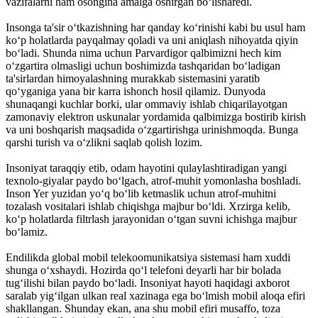
vazifalarni ham osongina amalga oshirgan bo‘lisharedi.
Insonga ta'sir o‘tkazishning har qanday ko‘rinishi kabi bu usul ham
ko‘p holatlarda payqalmay qoladi va uni aniqlash nihoyatda qiyin
bo‘ladi. Shunda nima uchun Parvardigor qalbimizni hech kim
o‘zgartira olmasligi uchun boshimizda tashqaridan bo‘ladigan
ta'sirlardan himoyalashning murakkab sistemasini yaratib
qo‘yganiga yana bir karra ishonch hosil qilamiz. Dunyoda
shunaqangi kuchlar borki, ular ommaviy ishlab chiqarilayotgan
zamonaviy elektron uskunalar yordamida qalbimizga bostirib kirish
va uni boshqarish maqsadida o‘zgartirishga urinishmoqda. Bunga
qarshi turish va o‘zlikni saqlab qolish lozim.
Insoniyat taraqqiy etib, odam hayotini qulaylashtiradigan yangi
texnolo-giyalar paydo bo‘lgach, atrof-muhit yomonlasha boshladi.
Inson Yer yuzidan yo‘q bo‘lib ketmaslik uchun atrof-muhitni
tozalash vositalari ishlab chiqishga majbur bo‘ldi. Xrzirga kelib,
ko‘p holatlarda filtrlash jarayonidan o‘tgan suvni ichishga majbur
bo‘lamiz.
Endilikda global mobil telekoomunikatsiya sistemasi ham xuddi
shunga o‘xshaydi. Hozirda qo‘l telefoni deyarli har bir bolada
tug‘ilishi bilan paydo bo‘ladi. Insoniyat hayoti haqidagi axborot
saralab yig‘ilgan ulkan real xazinaga ega bo‘lmish mobil aloqa efiri
shakllangan. Shunday ekan, ana shu mobil efiri musaffo, toza