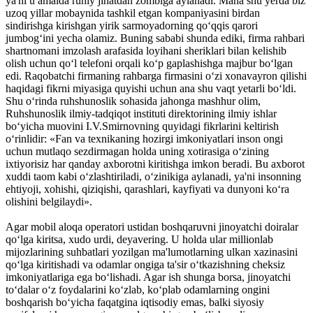
ya'ni u amalda ruhiy jihatdan zombiga aylanadi. Mana shu yerda biz
uzoq yillar mobaynida tashkil etgan kompaniyasini birdan
sindirishga kirishgan yirik sarmoyadorning qo‘qqis qarori
jumbog‘ini yecha olamiz. Buning sababi shunda ediki, firma rahbari
shartnomani imzolash arafasida loyihani sheriklari bilan kelishib
olish uchun qo‘l telefoni orqali ko‘p gaplashishga majbur bo‘lgan
edi. Raqobatchi firmaning rahbarga firmasini o‘zi xonavayron qilishi
haqidagi fikrni miyasiga quyishi uchun ana shu vaqt yetarli bo‘ldi.
Shu o‘rinda ruhshunoslik sohasida jahonga mashhur olim,
Ruhshunoslik ilmiy-tadqiqot instituti direktorining ilmiy ishlar
bo‘yicha muovini I.V.Smirnovning quyidagi fikrlarini keltirish
o‘rinlidir: «Fan va texnikaning hozirgi imkoniyatlari inson ongi
uchun mutlaqo sezdirmagan holda uning xotirasiga o‘zining
ixtiyorisiz har qanday axborotni kiritishga imkon beradi. Bu axborot
xuddi taom kabi o‘zlashtiriladi, o‘zinikiga aylanadi, ya'ni insonning
ehtiyoji, xohishi, qiziqishi, qarashlari, kayfiyati va dunyoni ko‘ra
olishini belgilaydi».
Agar mobil aloqa operatori ustidan boshqaruvni jinoyatchi doiralar
qo‘lga kiritsa, xudo urdi, deyavering. U holda ular millionlab
mijozlarining suhbatlari yozilgan ma'lumotlarning ulkan xazinasini
qo‘lga kiritishadi va odamlar ongiga ta'sir o‘tkazishning cheksiz
imkoniyatlariga ega bo‘lishadi. Agar ish shunga borsa, jinoyatchi
to‘dalar o‘z foydalarini ko‘zlab, ko‘plab odamlarning ongini
boshqarish bo‘yicha faqatgina iqtisodiy emas, balki siyosiy