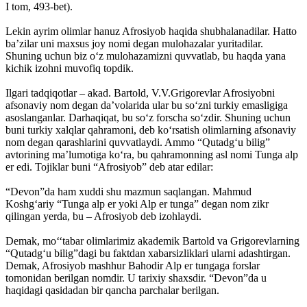
I tom, 493-bet).
Lekin ayrim olimlar hanuz Afrosiyob haqida shubhalanadilar. Hatto
ba’zilar uni maxsus joy nomi degan mulohazalar yuritadilar.
Shuning uchun biz o‘z mulohazamizni quvvatlab, bu haqda yana
kichik izohni muvofiq topdik.
Ilgari tadqiqotlar – akad. Bartold, V.V.Grigorevlar Afrosiyobni
afsonaviy nom degan da’volarida ular bu so‘zni turkiy emasligiga
asoslanganlar. Darhaqiqat, bu so‘z forscha so‘zdir. Shuning uchun
buni turkiy xalqlar qahramoni, deb ko‘rsatish olimlarning afsonaviy
nom degan qarashlarini quvvatlaydi. Ammo “Qutadg‘u bilig”
avtorining ma’lumotiga ko‘ra, bu qahramonning asl nomi Tunga alp
er edi. Tojiklar buni “Afrosiyob” deb atar edilar:
“Devon”da ham xuddi shu mazmun saqlangan. Mahmud
Koshg‘ariy “Tunga alp er yoki Alp er tunga” degan nom zikr
qilingan yerda, bu – Afrosiyob deb izohlaydi.
Demak, mo‘‘tabar olimlarimiz akademik Bartold va Grigorevlarning
“Qutadg‘u bilig”dagi bu faktdan xabarsizliklari ularni adashtirgan.
Demak, Afrosiyob mashhur Bahodir Alp er tungaga forslar
tomonidan berilgan nomdir. U tarixiy shaxs­dir. “Devon”da u
haqidagi qasidadan bir qancha parchalar berilgan.