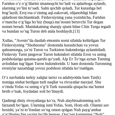
Faridun o‘z o‘g‘illarini sinamoqchi bo‘ladi va ajdarhoga aylanib,
ularning yo‘lini to‘sadi. Salm qochib qoladi, Tur kurashga bel
bog‘laydi, Eroj esa o‘zining aql-zakovati, olijanobligi bilan
ajdarhoni tinchlantiradi. Firdavsiyning yana yozishicha, Faridun
o‘rtancha o‘g‘liga ho‘kiz (buqa) ma’nosini beruvchi Tur degan
nomni beradi. Mamlakatning sharqiy qismi bilan Chin Turga tegadi
va bundan so‘ng Turon deb atala boshlaydi.[13]
Xullas, ”Avesto”da dastlab etnonim nomi sifatida keltirilgan Tur
Firdavsiyning “Shohnoma” dostonida kurashchan va yovuz
qahramonga, ya’ni Turon va Turkiston hukmdoriga aylantiriladi.
Firdavsiy Turni jangovar Turon hukmdori sifatida Eron va uning
podsholariga qarama-qarshi qo‘yadi. Alp Er To‘nga aynan Turning
avlodidan tug‘ilgan Turon hukmdoridir. U ham dostonda Turonning
eroniylar nazaridagi yovuz podshosi sifatida ko‘rsatilgan.
O‘z navbatida turkiy xalqlar tarixi va adabiyotida ham Tur(k)
nomiga nisbat berilgan turli naqllar va rivoyatlar mavjud. Shu
o‘rinda Yofas va uning o‘g‘li Turk xususida qisqacha ma’lumot
berib o‘tsak, foydadan xoli bo‘lmaydi.
Qadimgi diniy rivoyatlarga ko‘ra, Nuh alayhissalomning uch
farzandi bo‘lgan. Ularning ismi Yofas, Som, Hom edi. Olamni suv
bosishi, ya’ni to‘fondan so‘ng omon qolgan Nuh payg‘ambar
o‘g‘illariga Yer yuzini bo‘lib bergan. Qur’oni karimning “Nuh”