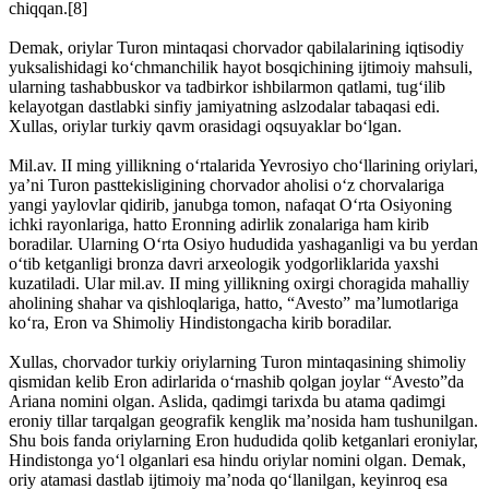
chiqqan.[8]
Demak, oriylar Turon mintaqasi chorvador qabilalarining iqtisodiy
yuksalishidagi ko‘chmanchilik hayot bosqichining ijtimoiy mahsuli,
ularning tashabbuskor va tadbirkor ishbilarmon qatlami, tug‘ilib
kelayotgan dastlabki sinfiy jamiyatning aslzodalar tabaqasi edi.
Xullas, oriylar turkiy qavm orasidagi oqsuyaklar bo‘lgan.
Mil.av. II ming yillikning o‘rtalarida Yevrosiyo cho‘llarining oriylari,
ya’ni Turon pasttekisligining chorvador aholisi o‘z chorvalariga
yangi yaylovlar qidirib, janubga tomon, nafaqat O‘rta Osiyoning
ichki rayonlariga, hatto Eronning adirlik zonalariga ham kirib
boradilar. Ularning O‘rta Osiyo hududida yashaganligi va bu yerdan
o‘tib ketganligi bronza davri arxeologik yodgorliklarida yaxshi
kuzatiladi. Ular mil.av. II ming yillikning oxirgi choragida mahalliy
aholining shahar va qishloqlariga, hatto, “Avesto” ma’lumotlariga
ko‘ra, Eron va Shimoliy Hindistongacha kirib boradilar.
Xullas, chorvador turkiy oriylarning Turon mintaqasining shimoliy
qismidan kelib Eron adirlarida o‘rnashib qolgan joylar “Avesto”da
Ariana nomini olgan. Aslida, qadimgi tarixda bu atama qadimgi
eroniy tillar tarqalgan geografik kenglik ma’nosida ham tushunilgan.
Shu bois fanda oriylarning Eron hududida qolib ketganlari eroniylar,
Hindistonga yo‘l olganlari esa hindu oriylar nomini olgan. Demak,
oriy atamasi dastlab ijtimoiy ma’noda qo‘llanilgan, keyinroq esa