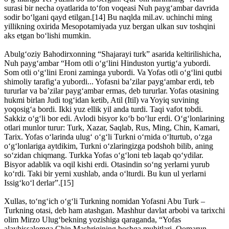
surasi bir necha oyatlarida to‘fon voqeasi Nuh payg‘ambar davrida
sodir bo‘lgani qayd etilgan.[14] Bu naqlda mil.av. uchinchi ming
yillikning oxirida Mesopotamiyada yuz bergan ulkan suv toshqini
aks etgan bo‘lishi mumkin.
Abulg‘oziy Bahodirxonning “Shajarayi turk” asarida keltirilishicha,
Nuh payg‘ambar “Hom otli o‘g‘lini Hinduston yurtig‘a yubordi.
Som otli o‘g‘lini Eroni zaminga yubordi. Va Yofas otli o‘g‘lini qutbi
shimoliy tarafig‘a yubordi... Yofasni ba’zilar payg‘ambar erdi, teb
tururlar va ba’zilar payg‘ambar ermas, deb tururlar. Yofas otasining
hukmi birlan Judi tog‘idan ketib, Atil (Itil) va Yoyiq suvining
yoqosig‘a bordi. Ikki yuz ellik yil anda turdi. Taqi vafot tobdi.
Sakkiz o‘g‘li bor edi. Avlodi bisyor ko‘b bo‘lur erdi. O‘g‘lonlarining
otlari munlor turur: Turk, Xazar, Saqlab, Rus, Ming, Chin, Kamari,
Tarix. Yofas o‘larinda ulug‘ o‘g‘li Turkni o‘rnida o‘lturtub, o‘zga
o‘g‘lonlariga aytdikim, Turkni o‘zlaringizga podshoh bilib, aning
so‘zidan chiqmang. Turkka Yofas o‘g‘loni teb laqab qo‘ydilar.
Bisyor adablik va oqil kishi erdi. Otasindin so‘ng yerlarni yurub
ko‘rdi. Taki bir yerni xushlab, anda o‘lturdi. Bu kun ul yerlarni
Issig‘ko‘l derlar”.[15]
Xullas, to‘ng‘ich o‘g‘li Turkning nomidan Yofasni Abu Turk –
Turkning otasi, deb ham atashgan. Mashhur davlat arbobi va tarixchi
olim Mirzo Ulug‘bekning yozishiga qaraganda, “Yofas
alayhissalomga Chin Mashriqining boshqa muhitlari, Qomarun