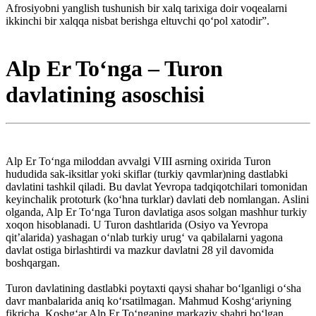
Afrosiyobni yanglish tushunish bir xalq tarixiga doir voqealarni
ikkinchi bir xalqqa nisbat berishga eltuvchi qo‘pol xatodir”.
Alp Er To‘nga – Turon
davlatining asoschisi
Alp Er To‘nga miloddan avvalgi VIII asrning oxirida Turon
hududida sak-iksitlar yoki skiflar (turkiy qavmlar)ning dastlabki
davlatini tashkil qiladi. Bu davlat Yevropa tadqiqotchilari tomonidan
keyinchalik prototurk (ko‘hna turklar) davlati deb nomlangan. Aslini
olganda, Alp Er To‘nga Turon davlatiga asos solgan mashhur turkiy
xoqon hisoblanadi. U Turon dashtlarida (Osiyo va Yevropa
qit’alarida) yashagan o‘nlab turkiy urug‘ va qabilalarni yagona
davlat ostiga birlashtirdi va mazkur davlatni 28 yil davomida
boshqargan.
Turon davlatining dastlabki poytaxti qaysi shahar bo‘lganligi o‘sha
davr manbalarida aniq ko‘rsatilmagan. Mahmud Koshg‘ariyning
fikricha, Koshg‘ar Alp Er To‘nganing markaziy shahri bo‘lgan.