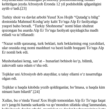
keltirilgan joyda Afrosiyob Eronda 12 yil podshohlik qilganligini
aytib o‘tadi.[23]
Turkiy shoir va davlat arbobi Yusuf Xos Hojib “Qutadg‘u bilig”
dostonida Mahmud Koshg‘ariy kabi To‘nga Alp Er faoliyatiga
yuqori baho beradi. “Turkiy Shohnoma” nomi bilan shuhrat
qozongan bu asarda Alp Er To‘nga faoliyati quyidagicha madh
etiladi va ta’riflanadi:
“Nazar solib qarasang, turk beklari, turk beklarining eng yaxshilari,
ular orasida eng nomi mashhuri va baxti kulib boqqani To‘nga Alp
Er nomli bek edi.
Mushohadasi keng, san’at – hunarlari behisob ko‘p, bilimli,
zakovatli sara odam o‘sha edi.
Tojiklar uni Afrosiyob deb ataydilar, u talay ellarni o‘z tasarrufiga
olgan edi.
Tojiklar u haqda kitobda yozib qoldirganlar, bo‘lmasa, u haqda kim
nimani ham bilardi”.[24]
Xullas, bu o‘rinda Yusuf Xos Hojib tomonidan Alp Er To‘nga faqat
zo‘r jangchi hamda sarkarda va qo‘mondon sifatida ulug‘lanmasdan,