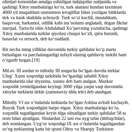
olimlari tomonidan amalga oshirilgan tadqiqotlar natijasida va
qadimgi Xitoy manbalariga ko‘ra, turk atamasi bundan taxminan
4000 yil muqaddam rasmsimon ierogliflar bilan yozilgan bitik­larda
tiek va tiauk shaklida uchraydi. Turk so‘zi kuchli, mustahkam,
baquvvat, barkamol, odillik kabi ma’nolarni anglatadi, degan fikrlar
mavjud. Tarixchi olim Abdulahad Xo‘jaevning yozishicha, qadimgi
Xitoy manbalarida turklar qiyofasi chuqur ko‘zli, qirra burunli,
basavlat va sersoch, deb ko‘rsatiladi.
Bir necha ming yilliklar davomida turkiy qabilalar ko‘p marta
birlashgan va parchalanganligi tufayli ularnig qabilaviy tarkibi ham
o‘zgarib turgan.[19]
Mil.av. III asrdan to milodiy III asrgacha bo‘lgan davrda turklar
Ulug‘ Xunn xoqonligi tarkibida bo‘lganligi sababli Xitoy
manbalarida ular shyunnu, xunnu deb ham atalgan. Mazkur
xoqonlik yemirilgandan keyingi 3000 yilga yaqin vaqt davomida
xitoylar turklarni tiekle (zamonaviy tilda tele) deb atashgan.
Milodiy VI asr o‘rtalarida turklarda bo‘lgan Ashina avlodi kuchayib,
Buyuk Turk xoqonligini barpo etgan. Xitoy manbalariga ko‘ra,
xoqonlik tugatilgandan keyin tilga olinadigan turkiy qabilalar 58 ta
nom bilan ajratilgan. Shulardan 22 tasi esa uyg‘urlar (ittifoqchilar),
deb nomlangan. Uyg‘ur xoqonligi IX asr o‘rtalarida tugatilgandan
so‘ng turklarning katta bir qismi Oltoy va Sharqiy Turkiston