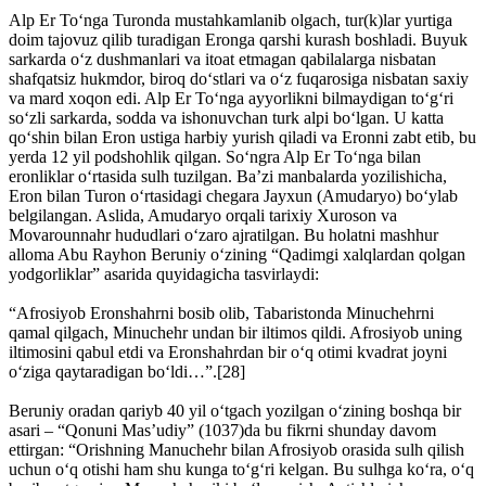
Alp Er To‘nga Turonda mustahkamlanib olgach, tur(k)lar yurtiga
doim tajovuz qilib turadigan Eronga qarshi kurash boshladi. Buyuk
sarkarda o‘z dushmanlari va itoat etmagan qabilalarga nisbatan
shafqatsiz hukmdor, biroq do‘stlari va o‘z fuqarosiga nisbatan saxiy
va mard xoqon edi. Alp Er To‘nga ayyorlikni bilmaydigan to‘g‘ri
so‘zli sarkarda, sodda va ishonuvchan turk alpi bo‘lgan. U katta
qo‘shin bilan Eron ustiga harbiy yurish qiladi va Eronni zabt etib, bu
yerda 12 yil podshohlik qilgan. So‘ngra Alp Er To‘nga bilan
eronliklar o‘rtasida sulh tuzilgan. Ba’zi manbalarda yozilishicha,
Eron bilan Turon o‘rtasidagi chegara Jayxun (Amudaryo) bo‘ylab
belgilangan. Aslida, Amudaryo orqali tarixiy Xuroson va
Movarounnahr hududlari o‘zaro ajratilgan. Bu holatni mashhur
alloma Abu Rayhon Beruniy o‘zining “Qadimgi xalqlardan qolgan
yodgorliklar” asarida quyidagicha tasvirlaydi:
“Afrosiyob Eronshahrni bosib olib, Tabaristonda Minuchehrni
qamal qilgach, Minuchehr undan bir iltimos qildi. Afrosiyob uning
iltimosini qabul etdi va Eronshahrdan bir o‘q otimi kvadrat joyni
o‘ziga qaytaradigan bo‘ldi…”.[28]
Beruniy oradan qariyb 40 yil o‘tgach yozilgan o‘zining boshqa bir
asari – “Qonuni Mas’udiy” (1037)da bu fikrni shunday davom
ettirgan: “Orishning Manuchehr bilan Afrosiyob orasida sulh qilish
uchun o‘q otishi ham shu kunga to‘g‘ri kelgan. Bu sulhga ko‘ra, o‘q