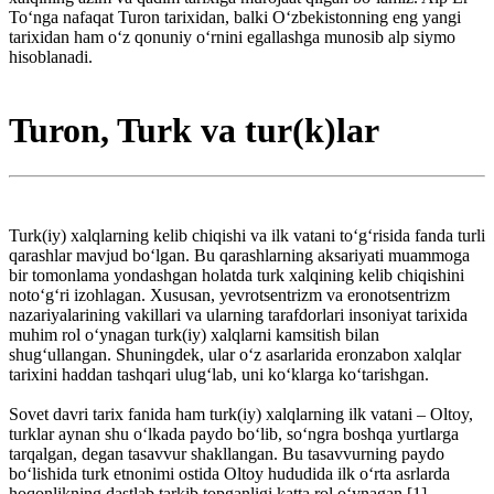
To‘nga nafaqat Turon tarixidan, balki O‘zbekistonning eng yangi
tarixidan ham o‘z qonuniy o‘rnini egallashga munosib alp siymo
hisoblanadi.
Turon, Turk va tur(k)lar
Turk(iy) xalqlarning kelib chiqishi va ilk vatani to‘g‘risida fanda turli
qarashlar mavjud bo‘lgan. Bu qarashlarning aksariyati muammoga
bir tomonlama yondashgan holatda turk xalqining kelib chiqishini
noto‘g‘ri izohlagan. Xususan, yevrotsentrizm va eronotsentrizm
nazariyalarining vakillari va ularning tarafdorlari insoniyat tarixida
muhim rol o‘ynagan turk(iy) xalqlarni kamsitish bilan
shug‘ullangan. Shuningdek, ular o‘z asarlarida eronzabon xalqlar
tarixini haddan tashqari ulug‘lab, uni ko‘klarga ko‘tarishgan.
Sovet davri tarix fanida ham turk(iy) xalqlarning ilk vatani – Oltoy,
turklar aynan shu o‘lkada paydo bo‘lib, so‘ngra boshqa yurtlarga
tarqalgan, degan tasavvur shakl­langan. Bu tasavvurning paydo
bo‘lishida turk etnonimi ostida Oltoy hududida ilk o‘rta asrlarda
hoqonlikning dastlab tarkib topganligi katta rol o‘ynagan.[1]