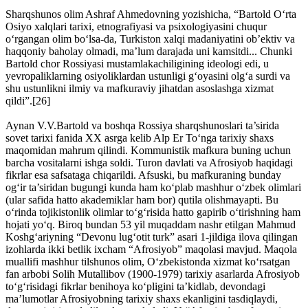
Sharqshunos olim Ashraf Ahmedovning yozishicha, “Bartold O‘rta
Osiyo xalqlari tarixi, etnografiyasi va psixologiyasini chuqur
o‘rgangan olim bo‘lsa-da, Turkiston xalqi madaniyatini ob’ektiv va
haqqoniy baholay olmadi, ma’lum darajada uni kamsitdi... Chunki
Bartold chor Rossiyasi mustamlakachiligining ideologi edi, u
yevropaliklarning osiyoliklardan ustunligi g‘oyasini olg‘a surdi va
shu ustunlikni ilmiy va mafkuraviy jihatdan asoslashga xizmat
qildi”.[26]
Aynan V.V.Bartold va boshqa Rossiya sharqshunoslari ta’sirida
sovet tarixi fanida XX asrga kelib Alp Er To‘nga tarixiy shaxs
maqomidan mahrum qilindi. Kommunistik mafkura buning uchun
barcha vositalarni ishga soldi. Turon davlati va Afrosiyob haqidagi
fikrlar esa safsataga chiqarildi. Afsuski, bu mafkuraning bunday
og‘ir ta’siridan bugungi kunda ham ko‘plab mashhur o‘zbek olimlari
(ular safida hatto akademiklar ham bor) qutila olishmayapti. Bu
o‘rinda tojikistonlik olimlar to‘g‘risida hatto gapirib o‘tirishning ham
hojati yo‘q. Biroq bundan 53 yil muqaddam nashr etilgan Mahmud
Koshg‘ariyning “Devonu lug‘otit turk” asari 1-jildiga ilova qilingan
izohlarda ikki betlik ixcham “Afrosiyob” maqolasi mavjud. Maqola
muallifi mashhur tilshunos olim, O‘zbekistonda xizmat ko‘rsatgan
fan arbobi Solih Mutallibov (1900-1979) tarixiy asarlarda Afrosiyob
to‘g‘risidagi fikrlar benihoya ko‘pligini ta’kidlab, devondagi
ma’lumotlar Afrosiyobning tarixiy shaxs ekanligini tasdiqlaydi,