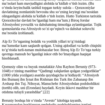
ma’nolari ham mavjudligini alohida ta’kidlab o‘tish lozim. (Bu
o‘rinda keyinchalik tashkil topgan turkiy sulola – Qoraxoniylar
davlatining nomlanishi bevosita shu so‘zning keyingi ma’nosidan
olinganligini alohida ta’kidlab o‘tish lozim. Hatto Turkiston tarixida
Qoraxitoylar davlati bo‘lganligi ham ma’lum.) Biroq forslar
Afrosiyobni yovuzlik va dahshatning timsoliga aylantirganlar. Tojik
qomuslarida esa Afrosiyob so‘zi qo‘rqinch va dahshat soluvchi
ma’nosida izohlanadi.
Alp Er To‘nganing bolalik va yoshlik yillari to‘g‘risidagi
ma’lumotlar kam saqlanib qolgan. Uning ajdodlari va kelib chiqishi
to‘g‘risida turli-tuman mulohazalar bor. Biroq Alp Er To‘nga turkiy
qavmga mansub bo‘lganligi inkor etib bo‘lmaydigan haqiqat
hisoblanadi.
Qomusiy olim va buyuk mutafakkir Abu Rayhon Beruniy (973-
1048) o‘zining mashhur “Qadimgi xalqlardan qolgan yodgorliklar”
(1000 yilda yozilgan) asarida quyidagicha ta’kidlaydi: “Afrosiyob
ibn Bumanj ibn Iynat ibn Rishman ibn Turk ibn Zabanasp ibn
Arshasp ibn Tuj. Nihoyat, Manuchehr Afrosiyobdan podshohlikni
(tortib) olib, uni (Erondan) haydadi. Keyin ikkovi mashhur bir
otishma tufayli yarashdilar”.[22]
Beruniy boshqa bir o‘rinda “Avesto” kitobiga tayanib,
Kayumarsdan boshlangan peshdodiy podshohlarning ismlari