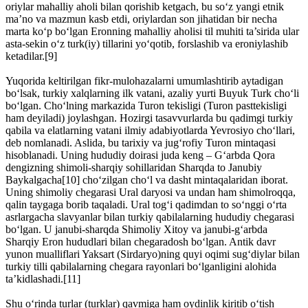
oriylar mahalliy aholi bilan qorishib ketgach, bu so‘z yangi etnik
ma’no va mazmun kasb etdi, oriylardan son jihatidan bir necha
marta ko‘p bo‘lgan Eronning mahalliy aholisi til muhiti ta’sirida ular
asta-sekin o‘z turk(iy) tillarini yo‘qotib, forslashib va eroniylashib
ketadilar.[9]
Yuqorida keltirilgan fikr-mulohazalarni umumlashtirib aytadigan
bo‘lsak, turkiy xalqlarning ilk vatani, azaliy yurti Buyuk Turk cho‘li
bo‘lgan. Cho‘lning markazida Turon tekisligi (Turon pasttekisligi
ham deyiladi) joylashgan. Hozirgi tasavvurlarda bu qadimgi turkiy
qabila va elatlarning vatani ilmiy adabiyotlarda Yevrosiyo cho‘llari,
deb nomlanadi. Aslida, bu tarixiy va jug‘rofiy Turon mintaqasi
hisoblanadi. Uning hududiy doirasi juda keng – G‘arbda Qora
dengizning shimoli-sharqiy sohillaridan Sharqda to Janubiy
Baykalgacha[10] cho‘zilgan cho‘l va dasht mintaqalaridan iborat.
Uning shimoliy chegarasi Ural daryosi va undan ham shimolroqqa,
qalin taygaga borib taqaladi. Ural tog‘i qadimdan to so‘nggi o‘rta
asrlargacha slavyanlar bilan turkiy qabilalarning hududiy chegarasi
bo‘lgan. U janubi-sharqda Shimoliy Xitoy va janubi-g‘arbda
Sharqiy Eron hududlari bilan chegaradosh bo‘lgan. Antik davr
yunon mualliflari Yaksart (Sirdaryo)ning quyi oqimi sug‘diylar bilan
turkiy tilli qabilalarning chegara rayonlari bo‘lganligini alohida
ta’kidlashadi.[11]
Shu o‘rinda turlar (turklar) qavmiga ham oydinlik kiritib o‘tish