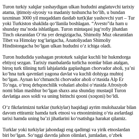
Turon turkiy xalqlar yashaydigan ulkan hududni anglatuvchi tarixiy
atama, ijtimoiy-siyosiy va madaniy tushuncha bo‘lib, u bundan
taxminan 3000 yil muqaddam dastlab tur(k)lar yashovchi yurt – Tur
yoki Turkiston shaklida qo‘llanila boshlagan. “Avesto”da ham u
shunday ma’noda ishlatilgan. Turon mintaqasi jug‘rofiy jihatdan
Tinch okeanidan O‘rta yer dengizigacha, Shimoliy Muz okeanidan
Tibet va Himolay tog‘larigacha, Anatoliyadan Shimoliy
Hindistongacha bo‘lgan ulkan hududni o‘z ichiga oladi.
Turon hududida yashagan prototurk xalqlar kuchli bir hukmdorga
ehtiyoj sezgan. Tarixiy manbalarda turlicha nomlar bilan atalgan,
biroq turk tilining turli lahjalarida gap­lashgan chorvador aholi, ya’ni
ko‘hna turk qavmlari yagona davlat va kuchli dohiyga muhtoj
bo‘lgan. Aynan ko‘chmanchi chorvador aholi o‘rtasida Alp Er
To‘nga, o‘troq dehqonchilik vohalari aholisi o‘rtasida Afrosiyob
nomi bilan mashhur bo‘lgan shaxs ana shunday mustaqil Turon
davlatiga asos soldi va uning birinchi qooni (xoqoni) bo‘ldi.
O‘z fikrlarimizni turklar (turkiylar) haqidagi ayrim mulohazalar bilan
davom ettiramiz hamda turk etnosi va etnonimining o‘rta asrlardagi
tarixi hamda uning ba’zi jihatlarini ko‘rsatishga harakat qilamiz.
Turklar yoki turkiylar jahondagi eng qadimgi va yirik etnoslardan
biri bo‘lgan. So‘nggi davrda jahon olimlari, jumladan, o‘zbek