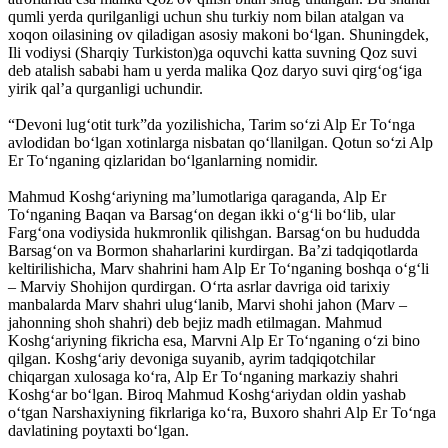
qumli yerda qurilganligi uchun shu turkiy nom bilan atalgan va
xoqon oilasining ov qiladigan asosiy makoni bo‘lgan. Shuningdek,
Ili vodiysi (Sharqiy Turkiston)ga oquvchi katta suvning Qoz suvi
deb atalish sababi ham u yerda malika Qoz daryo suvi qirg‘og‘iga
yirik qal’a qurganligi uchundir.
“Devoni lug‘otit turk”da yozilishicha, Tarim so‘zi Alp Er To‘nga
avlodidan bo‘lgan xotinlarga nisbatan qo‘llanilgan. Qotun so‘zi Alp
Er To‘nganing qizlaridan bo‘lganlarning nomidir.
Mahmud Koshg‘ariyning ma’lumotlariga qaraganda, Alp Er
To‘nganing Baqan va Barsag‘on degan ikki o‘g‘li bo‘lib, ular
Farg‘ona vodiysida hukmronlik qilishgan. Barsag‘on bu hududda
Barsag‘on va Bormon shaharlarini kurdirgan. Ba’zi tadqiqotlarda
keltirilishicha, Marv shahrini ham Alp Er To‘nganing boshqa o‘g‘li
– Marviy Shohijon qurdirgan. O‘rta asrlar davriga oid tarixiy
manbalarda Marv shahri ulug‘lanib, Marvi shohi jahon (Marv –
jahonning shoh shahri) deb bejiz madh etilmagan. Mahmud
Koshg‘ariyning fikricha esa, Marvni Alp Er To‘nganing o‘zi bino
qilgan. Koshg‘ariy devoniga suyanib, ayrim tadqiqotchilar
chiqargan xulosaga ko‘ra, Alp Er To‘nganing markaziy shahri
Koshg‘ar bo‘lgan. Biroq Mahmud Koshg‘ariydan oldin yashab
o‘tgan Narshaxiyning fikrlariga ko‘ra, Buxoro shahri Alp Er To‘nga
davlatining poytaxti bo‘lgan.