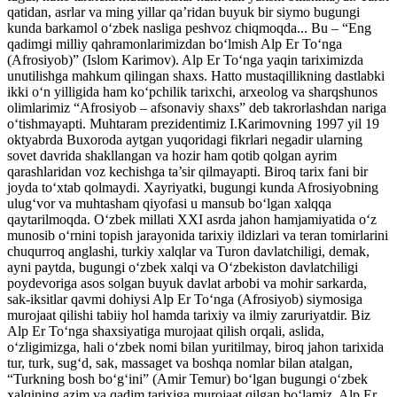
qatidan, asrlar va ming yillar qa’ridan buyuk bir siymo bugungi
kunda barkamol o‘zbek nasliga peshvoz chiqmoqda... Bu – “Eng
qadimgi milliy qahramonlarimizdan bo‘lmish Alp Er To‘nga
(Afrosiyob)” (Islom Karimov). Alp Er To‘nga yaqin tariximizda
unutilishga mahkum qilingan shaxs. Hatto mustaqillikning dastlabki
ikki o‘n yilligida ham ko‘pchilik tarixchi, arxeolog va sharqshunos
olimlarimiz “Afrosiyob – afsonaviy shaxs” deb takrorlashdan nariga
o‘tishmayapti. Muhtaram prezidentimiz I.Karimovning 1997 yil 19
oktyabrda Buxoroda aytgan yuqoridagi fikrlari negadir ularning
sovet davrida shakllangan va hozir ham qotib qolgan ayrim
qarashlaridan voz kechishga ta’sir qilmayapti. Biroq tarix fani bir
joyda to‘xtab qolmaydi. Xayriyatki, bugungi kunda Afrosiyobning
ulug‘vor va muhtasham qiyofasi u mansub bo‘lgan xalqqa
qaytarilmoqda. O‘zbek millati XXI asrda jahon hamjamiyatida o‘z
munosib o‘rnini topish jarayonida tarixiy ildizlari va teran tomirlarini
chuqurroq anglashi, turkiy xalqlar va Turon davlatchiligi, demak,
ayni paytda, bugungi o‘zbek xalqi va O‘zbekiston davlatchiligi
poydevoriga asos solgan buyuk davlat arbobi va mohir sarkarda,
sak-iksitlar qavmi dohiysi Alp Er To‘nga (Afrosiyob) siymosiga
murojaat qilishi tabiiy hol hamda tarixiy va ilmiy zaruriyatdir. Biz
Alp Er To‘nga shaxsiyatiga murojaat qilish orqali, aslida,
o‘zligimizga, hali o‘zbek nomi bilan yuritilmay, biroq jahon tarixida
tur, turk, sug‘d, sak, massaget va boshqa nomlar bilan atalgan,
“Turkning bosh bo‘g‘ini” (Amir Temur) bo‘lgan bugungi o‘zbek
xalqining azim va qadim tarixiga murojaat qilgan bo‘lamiz. Alp Er