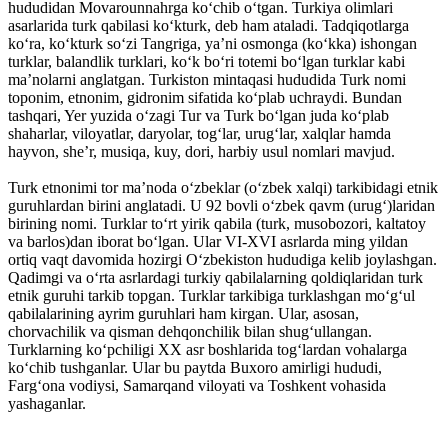
hududidan Movarounnahrga ko‘chib o‘tgan. Turkiya olimlari
asarlarida turk qabilasi ko‘kturk, deb ham ataladi. Tadqiqotlarga
ko‘ra, ko‘kturk so‘zi Tangriga, ya’ni osmonga (ko‘kka) ishongan
turklar, balandlik turklari, ko‘k bo‘ri totemi bo‘lgan turklar kabi
ma’nolarni anglatgan. Turkiston mintaqasi hududida Turk nomi
toponim, etnonim, gidronim sifatida ko‘plab uchraydi. Bundan
tashqari, Yer yuzida o‘zagi Tur va Turk bo‘lgan juda ko‘plab
shaharlar, viloyatlar, daryolar, tog‘lar, urug‘lar, xalqlar hamda
hayvon, she’r, musiqa, kuy, dori, harbiy usul nomlari mavjud.
Turk etnonimi tor ma’noda o‘zbeklar (o‘zbek xalqi) tarkibidagi etnik
guruhlardan birini anglatadi. U 92 bovli o‘zbek qavm (urug‘)laridan
birining nomi. Turklar to‘rt yirik qabila (turk, musobozori, kaltatoy
va barlos)dan iborat bo‘lgan. Ular VI-XVI asrlarda ming yildan
ortiq vaqt davomida hozirgi O‘zbekiston hududiga kelib joylashgan.
Qadimgi va o‘rta asrlardagi turkiy qabilalarning qoldiqlaridan turk
etnik guruhi tarkib topgan. Turklar tarkibiga turklashgan mo‘g‘ul
qabilalarining ayrim guruhlari ham kirgan. Ular, asosan,
chorvachilik va qisman dehqonchilik bilan shug‘ullangan.
Turklarning ko‘pchiligi XX asr boshlarida tog‘lardan vohalarga
ko‘chib tushganlar. Ular bu paytda Buxoro amirligi hududi,
Farg‘ona vodiysi, Samarqand viloyati va Toshkent vohasida
yashaganlar.