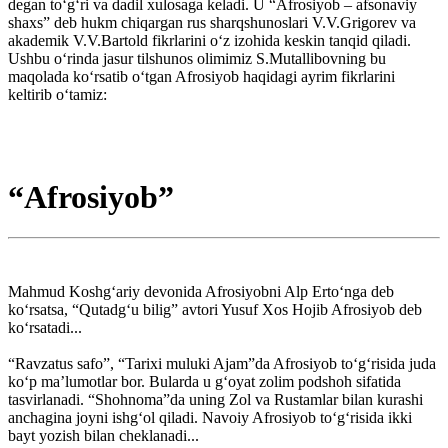
degan to‘g‘ri va dadil xulosaga keladi. U “Afrosiyob – afsonaviy
shaxs” deb hukm chiqargan rus sharqshunoslari V.V.Grigorev va
akademik V.V.Bartold fikrlarini o‘z izohida keskin tanqid qiladi.
Ushbu o‘rinda jasur tilshunos olimimiz S.Mutallibovning bu
maqolada ko‘rsatib o‘tgan Afrosiyob haqidagi ayrim fikrlarini
keltirib o‘tamiz:
“Afrosiyob”
Mahmud Koshg‘ariy devonida Afrosiyobni Alp Erto‘nga deb
ko‘rsatsa, “Qutadg‘u bilig” avtori Yusuf Xos Hojib Afrosiyob deb
ko‘rsatadi...
“Ravzatus safo”, “Tarixi muluki Ajam”da Afrosiyob to‘g‘risida juda
ko‘p ma’lumotlar bor. Bularda u g‘oyat zolim podshoh sifatida
tasvirlanadi. “Shohnoma”da uning Zol va Rustamlar bilan kurashi
anchagina joyni ishg‘ol qiladi. Navoiy Afrosiyob to‘g‘risida ikki
bayt yozish bilan cheklanadi...