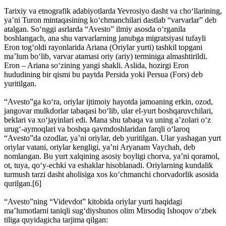
Tarixiy va etnografik adabiyotlarda Yevrosiyo dasht va cho‘llarining,
ya’ni Turon mintaqasining ko‘chmanchilari dastlab “varvarlar” deb
atalgan. So‘nggi asrlarda “Aves­to” ilmiy asosda o‘rganila
boshlangach, ana shu varvarlarning janubga migratsiyasi tufayli
Eron tog‘oldi rayonlarida Ariana (Oriylar yurti) tashkil topgani
ma’lum bo‘lib, varvar atamasi oriy (ariy) terminiga almashtirildi.
Eron – Ariana so‘zining yangi shakli. Aslida, hozirgi Eron
hududining bir qismi bu paytda Persida yoki Persua (Fors) deb
yuritilgan.
“Avesto”ga ko‘ra, oriylar ijtimoiy hayotda jamoaning erkin, ozod,
jangovar mulkdorlar tabaqasi bo‘lib, ular el-yurt boshqaruvchilari,
beklari va xo‘jayinlari edi. Mana shu tabaqa va uning a’zolari o‘z
urug‘-aymoqlari va boshqa qavmdoshlaridan farqli o‘laroq
“Avesto”da ozodlar, ya’ni oriylar, deb yuritilgan. Ular yashagan yurt
oriylar vatani, oriylar kengligi, ya’ni Aryanam Vaychah, deb
nomlangan. Bu yurt xalqining asosiy boyligi chorva, ya’ni qoramol,
ot, tuya, qo‘y-echki va eshaklar hisoblanadi. Oriylarning kundalik
turmush tarzi dasht aholisiga xos ko‘chmanchi chorvadorlik asosida
qurilgan.[6]
“Avesto”ning “Videvdot” kitobida oriylar yurti haqidagi
ma’lumotlarni taniqli sug‘diyshunos olim Mirsodiq Ishoqov o‘zbek
tiliga quyidagicha tarjima qilgan: