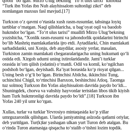
qooni” bo‘lgan. Mirzo Ulug‘bekning “To‘rt ulus tarixi” kitobida
“Turk ibn Yofas ibn Nuh alayhissalom sultonligi zikri” deb
nomlangan maxsus fasl mavjud.[17]
Turkxon o‘z qavmi o‘rtasida xush rasm-rusumlar, tahsinga loyiq
tartiblar o‘rnatgan. Naql qilishlaricha, u bag‘oyat oqil va baodob
hukmdor bo‘lgan. “To‘rt ulus tarixi” muallifi Mirzo Ulug‘bekning
yozishicha, “Xonlik rasm-rusumi va jahondorlik qoidalarini birinchi
bo‘lib Mashriq mamlakatlarida ijro etdi. Aytadilarki, Chin mamlakati
sarhadidanki, uni Xonju, deb ataydilar, asosiy yerlar, masalan,
Turkiston zamin mamlakati chegararalarigacha uning hukumati qo‘li
ostida edi. Xirgoh udumi uning ixtirolaridandir. Jami’i turklar
orasida in’om qilish (odatini) o‘rnatdi. Odil va komil, ko‘ngilchan
podshoh bo‘lgan, deyishadi. Ra’iyat borasida ko‘p rioyat qilgan...
Uning besh o‘g‘li bo‘lgan. Birinchisi Abilcha, ikkinchisi Tung,
uchinchisi Chigil, to‘rtinchisi Barsxon, beshinchisi Atloq. Taomga
tuz solmoq Turkxon ibn Yofas alayhissalom davrida paydo bo‘ldi...
Shuningdek, chorva va vahshiy hayvonlar terisidan libos tikib kiyish
ham Turk hukmronligi davrida paydo bo‘ldi”.[18] Turkxon ibn
Yofas 240 yil umr ko‘rgan.
Xullas, turlar va turklar Yevrosiyo mintaqasida ko‘p yillar
umrguzaronlik qilishgan. Ularda jamiyatning aslzoda qatlami oriylar,
deb yuritilgan. Tur(k)lar yashagan ulkan yurt Turon deb atalgan. Bu
o‘rinda Turon atamasiga qisqacha to‘xtalib o‘tishni lozim topdik.