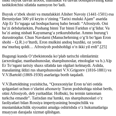
balki buyuk davlat arbobi, mamlakat va davlat boshqaruvining katta
tashkilotchisi sifatida namoyon bo‘ladi.
Buyuk o‘zbek shoiri va mutafakkiri Alisher Navoiy (1441-1501) esa
Beruniydan 500 yil keyin o‘zining “Tarixi muluki Ajam” asarida
Alp Er To‘ngaga sal boshqacharoq baho beradi: “Afrosiyob. Oni
ba’zi debdurlarkim, Pushang binni Tur binni Faridun o‘g‘lidur. Va
ba’zi aning nisbati Kayumarsg‘a yetkurubdurlar. Ammo burung‘i
durustroqdur. Chun Navdarni (Manuchehrning o‘g‘li bo‘lgan Eron
shohi – Q.R.) o‘lturdi, Eron mulkini andoq buzdiki, oz yerda
ma’murluq qoldi… Afrosiyob podshohligi o‘n ikki yil erdi”.[25]
Bugungi kunda O‘zbekistonda ko‘plab tarixchi olimlarimiz
(arxeologlar, manbashunoslar, sharqshunoslar, etnologlar va b.) Alp
Er To‘ngani tarixiy shaxs sifatida tan olgilari kelmaydi. Aslida,
masalaning ildizi rus sharqshunoslari V.V.Grigorev (1816-1881) va
V.V.Bartold (1869-1930) asarlariga borib taqaladi.
V.V.Bartoldning yozishicha, “Qoraxoniylar Eron ta’siri ostida
qolganlari uchun o‘zlarini afsonaviy Turon podshohiga nisbat berib,
otini Afrosiyob, deb yuritadilar. Holbuki, bu termin tamoman
turkcha emasdir”. Tarixdan ma’lumki, rus sharqshunoslari o‘z
faoliyatlari bilan Rossiya imperiyasining bosqinchilik va
mustamlakachilik siyosatini amalga oshirishda o‘z hukumatlariga
muayyan darajada xizmat qilishgan.