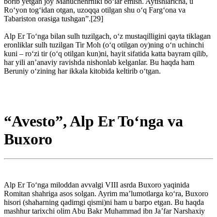
borib yetgan joy Manuchehrniki bo‘lar emish. Aytishlaricha, u
Ro‘yon tog‘idan otgan, uzoqqa otilgan shu o‘q Farg‘ona va
Tabariston orasiga tushgan”.[29]
Alp Er To‘nga bilan sulh tuzilgach, o‘z mustaqilligini qayta tiklagan
eronliklar sulh tuzilgan Tir Moh (o‘q otilgan oy)ning o‘n uchinchi
kuni – ro‘zi tir (o‘q otilgan kun)ni, hayit sifatida katta bayram qilib,
har yili an’anaviy ravishda nishonlab kelganlar. Bu haqda ham
Beruniy o‘zining har ikkala kitobida keltirib o‘tgan.
“Avesto”, Alp Er To‘nga va
Buxoro
Alp Er To‘nga miloddan avvalgi VIII asrda Buxoro yaqinida
Romitan shahriga asos solgan. Ayrim ma’lumotlarga ko‘ra, Buxoro
hisori (shaharning qadimgi qismi)ni ham u barpo etgan. Bu haqda
mashhur tarixchi olim Abu Bakr Muhammad ibn Ja’far Narshaxiy