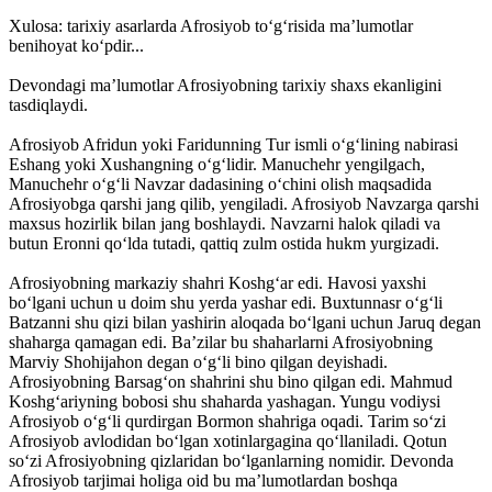
Xulosa: tarixiy asarlarda Afrosiyob to‘g‘risida ma’lumotlar
benihoyat ko‘pdir...
Devondagi ma’lumotlar Afrosiyobning tarixiy shaxs ekanligini
tasdiqlaydi.
Afrosiyob Afridun yoki Faridunning Tur ismli o‘g‘lining nabirasi
Eshang yoki Xushangning o‘g‘lidir. Manuchehr yengilgach,
Manuchehr o‘g‘li Navzar dadasining o‘chini olish maqsadida
Afrosiyobga qarshi jang qilib, yengiladi. Afrosiyob Navzarga qarshi
maxsus hozirlik bilan jang boshlaydi. Navzarni halok qiladi va
butun Eronni qo‘lda tutadi, qattiq zulm ostida hukm yurgizadi.
Afrosiyobning markaziy shahri Koshg‘ar edi. Havosi yaxshi
bo‘lgani uchun u doim shu yerda yashar edi. Buxtunnasr o‘g‘li
Batzanni shu qizi bilan yashirin aloqada bo‘lgani uchun Jaruq degan
shaharga qamagan edi. Ba’zilar bu shaharlarni Afrosiyobning
Marviy Shohijahon degan o‘g‘li bino qilgan deyishadi.
Afrosiyobning Barsag‘on shahrini shu bino qilgan edi. Mahmud
Koshg‘ariyning bobosi shu shaharda yashagan. Yungu vodiysi
Afrosiyob o‘g‘li qurdirgan Bormon shahriga oqadi. Tarim so‘zi
Afrosiyob avlodidan bo‘lgan xotinlargagina qo‘llaniladi. Qotun
so‘zi Afrosiyobning qizlaridan bo‘lganlarning nomidir. Devonda
Afrosiyob tarjimai holiga oid bu ma’lumotlardan boshqa