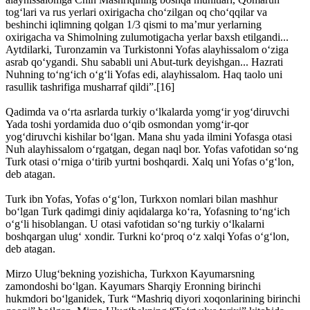
tog‘lari va rus yerlari oxirigacha cho‘zilgan oq cho‘qqilar va
beshinchi iqlimning qolgan 1/3 qismi to ma’mur yerlarning
oxirigacha va Shimolning zulumotigacha yerlar baxsh etilgandi...
Aytdilarki, Turonzamin va Turkistonni Yofas alayhissalom o‘ziga
asrab qo‘ygandi. Shu sababli uni Abut-turk deyishgan... Hazrati
Nuhning to‘ng‘ich o‘g‘li Yofas edi, alayhissalom. Haq taolo uni
rasullik tashrifiga musharraf qildi”.[16]
Qadimda va o‘rta asrlarda turkiy o‘lkalarda yomg‘ir yog‘diruvchi
Yada toshi yordamida duo o‘qib osmondan yomg‘ir-qor
yog‘diruvchi kishilar bo‘lgan. Mana shu yada ilmini Yofasga otasi
Nuh alayhissalom o‘rgatgan, degan naql bor. Yofas vafotidan so‘ng
Turk otasi o‘rniga o‘tirib yurtni boshqardi. Xalq uni Yofas o‘g‘lon,
deb atagan.
Turk ibn Yofas, Yofas o‘g‘lon, Turkxon nomlari bilan mashhur
bo‘lgan Turk qadimgi diniy aqidalarga ko‘ra, Yofasning to‘ng‘ich
o‘g‘li hisoblangan. U otasi vafotidan so‘ng turkiy o‘lkalarni
boshqargan ulug‘ xondir. Turkni ko‘proq o‘z xalqi Yofas o‘g‘lon,
deb atagan.
Mirzo Ulug‘bekning yozishicha, Turkxon Kayumarsning
zamondoshi bo‘lgan. Kayumars Sharqiy Eronning birinchi
hukmdori bo‘lganidek, Turk “Mashriq diyori xoqonlarining birinchi