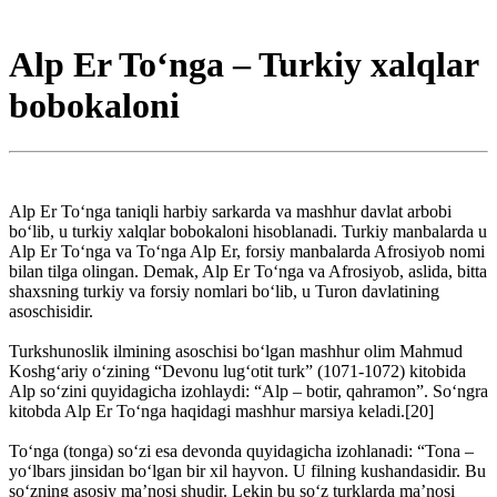
Alp Er To‘nga – Turkiy xalqlar
bobokaloni
Alp Er To‘nga taniqli harbiy sarkarda va mashhur davlat arbobi
bo‘lib, u turkiy xalqlar bobokaloni hisoblanadi. Turkiy manbalarda u
Alp Er To‘nga va To‘nga Alp Er, forsiy manbalarda Afrosiyob nomi
bilan tilga olingan. Demak, Alp Er To‘nga va Afrosiyob, aslida, bitta
shaxsning turkiy va forsiy nomlari bo‘lib, u Turon davlatining
asoschisidir.
Turkshunoslik ilmining asoschisi bo‘lgan mashhur olim Mahmud
Koshg‘ariy o‘zining “Devonu lug‘otit turk” (1071-1072) kitobida
Alp so‘zini quyidagicha izohlaydi: “Alp – botir, qahramon”. So‘ngra
kitobda Alp Er To‘nga haqidagi mashhur marsiya keladi.[20]
To‘nga (tonga) so‘zi esa devonda quyidagicha izohlanadi: “Tona –
yo‘lbars jinsidan bo‘lgan bir xil hayvon. U filning kushandasidir. Bu
so‘zning asosiy ma’nosi shudir. Lekin bu so‘z turklarda ma’nosi