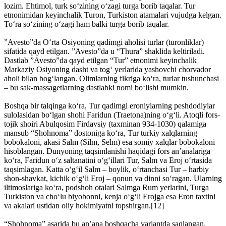
lozim. Ehtimol, turk so‘zining o‘zagi turga borib taqalar. Tur
etnonimidan keyinchalik Turon, Turkis­ton atamalari vujudga kelgan.
To‘ra so‘zining o‘zagi ham balki turga borib taqalar.
”Avesto”da O‘rta Osiyoning qadimgi aholisi turlar (turonliklar)
sifatida qayd etilgan. ”Avesto”da u “Thura” shaklida keltiriladi.
Dastlab ”Avesto”da qayd etilgan “Tur” etnonimi keyinchalik
Markaziy Osiyoning dasht va tog‘ yerlarida yashovchi chorvador
aholi bilan bog‘langan. Olimlarning fikriga ko‘ra, turlar tushunchasi
– bu sak-massagetlarning dastlabki nomi bo‘lishi mumkin.
Boshqa bir talqinga ko‘ra, Tur qadimgi eroniylarning peshdodiylar
sulolasidan bo‘lgan shohi Faridun (Traetona)ning o‘g‘li. Atoqli fors-
tojik shoiri Abulqosim Firdavsiy (taxminan 934-1030) qalamiga
mansub “Shohnoma” dostoniga ko‘ra, Tur turkiy xalqlarning
bobokaloni, akasi Salm (Silm, Selm) esa somiy xalqlar bobokaloni
hisoblangan. Dunyoning taqsimlanishi haqidagi fors an’analariga
ko‘ra, Faridun o‘z saltanatini o‘g‘illari Tur, Salm va Eroj o‘rtasida
taqsimlagan. Katta o‘g‘il Salm – boylik, o‘rtanchasi Tur – harbiy
shon-shavkat, kichik o‘g‘li Eroj – qonun va dinni so‘ragan. Ularning
iltimoslariga ko‘ra, podshoh otalari Salmga Rum yerlarini, Turga
Turkiston va cho‘lu biyobonni, kenja o‘g‘li Erojga esa Eron taxtini
va akalari ustidan oliy hokimiyatni topshirgan.[12]
“Shohnoma” asarida bu an’ana boshqacha variantda saqlangan.