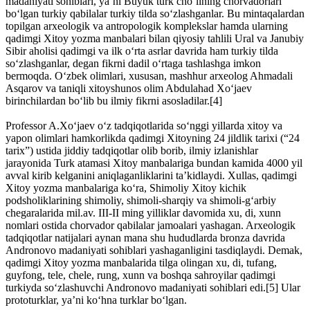
madaniyati sohiblari, ya’ni Buyuk turk cho‘lining chorvadorlari
bo‘lgan turkiy qabilalar turkiy tilda so‘zlashganlar. Bu mintaqalardan
topilgan arxeologik va antropologik komplekslar hamda ularning
qadimgi Xitoy yozma manbalari bilan qiyosiy tahlili Ural va Janubiy
Sibir aholisi qadimgi va ilk o‘rta asrlar davrida ham turkiy tilda
so‘zlashganlar, degan fikrni dadil o‘rtaga tashlashga imkon
bermoqda. O‘zbek olimlari, xususan, mashhur arxeolog Ahmadali
Asqarov va taniqli xitoyshunos olim Abdulahad Xo‘jaev
birinchilardan bo‘lib bu ilmiy fikrni asosladilar.[4]
Professor A.Xo‘jaev o‘z tadqiqotlarida so‘nggi yillarda xitoy va
yapon olimlari hamkorlikda qadimgi Xitoyning 24 jildlik tarixi (“24
tarix”) ustida jiddiy tadqiqotlar olib borib, ilmiy izlanishlar
jarayonida Turk atamasi Xitoy manbalariga bundan kamida 4000 yil
avval kirib kelganini aniqlaganliklarini ta’kidlaydi. Xullas, qadimgi
Xitoy yozma manbalariga ko‘ra, Shimoliy Xitoy kichik
podsholiklarining shimoliy, shimoli-sharqiy va shimoli-g‘arbiy
chegaralarida mil.av. III-II ming yilliklar davomida xu, di, xunn
nomlari ostida chorvador qabilalar jamoalari yashagan. Arxeologik
tadqiqotlar natijalari aynan mana shu hududlarda bronza davrida
Andronovo madaniyati sohiblari yashaganligini tasdiqlaydi. Demak,
qadimgi Xitoy yozma manbalarida tilga olingan xu, di, tufang,
guyfong, tele, chele, rung, xunn va boshqa sahroyilar qadimgi
turkiyda so‘zlashuvchi Andronovo madaniyati sohiblari edi.[5] Ular
prototurklar, ya’ni ko‘hna turklar bo‘lgan.