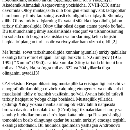
Akademik Ahmadali Asqarovning yozishicha, XVIII-XIX asrlar
davomida Oltoy mintaqasida olib borilgan etnolingvistik tadqiqotlar
ham bunday ilmiy farazning asosli ekanligini tasdiqlaydi. Shunday
qilib, Oltoy turkiy xalqlarning ilk vatani sifatida tilga olinib, jahon
tarixiy tilshunosligida Oltoy tillar oilasi degan atama paydo bo‘ladi.
Bu tushunchaning ilmiy asoslanishida etnograf va tilshunoslarning
bu sohada olib borgan izlanishlari va turklarning kelib chiqishi
haqida to‘plangan turli asotir va rivoyatlar ham xizmat qildi.[2]
Ma’lumki, sovet tarixshunosligida xunnlar (gunnlar) turkiy qabilalar
ekanligi ham e’tirof etilgan. Taniqli tarixchi L.N.Gumilyov (1912-
1992) “Xunnu” (1960) asarida xunnlar Xitoy tarixida birinchi bor
mil.av. 1764 yilda, so‘ngra mil.av. 822 va 304 yillarda tilga
olinganini aytadi.[3]
O‘zbekiston Respublikasining mustaqillikka erishganligi tarixchi va
etnograf olimlar oldiga o‘zbek xalqining etnogenezi va etnik tarixi
masalasini jiddiy o‘rganish vazifasini qo‘ydi. Aynan istiqlol tufayli
tarixiy haqiqat ro‘yobga chiqa boshladi. Mustaqillik yillarida
qadimgi Xitoy yozma manbalarining ob’ektiv tahlili natijasida
bronza davridan boshlab Ural (O‘rol) tog‘ tizmalaridan sharqiy va
janubiy hududlar tomon cho‘zilgan katta mintaqa Rus podsholigi
tomonidan bosib olingunga qadar bu zamin turk(iy) etnosga tegishli
ekanligi isbotlandi. Bu hududda qadimdan yashagan Andronovo