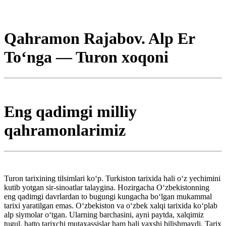
Qahramon Rajabov. Alp Er
To‘nga — Turon xoqoni
Eng qadimgi milliy
qahramonlarimiz
Turon tarixining tilsimlari ko‘p. Turkiston tarixida hali o‘z yechimini
kutib yotgan sir-sinoatlar talaygina. Hozirgacha O‘zbekistonning
eng qadimgi davrlardan to bugungi kungacha bo‘lgan mukammal
tarixi yaratilgan emas. O‘zbekiston va o‘zbek xalqi tarixida ko‘plab
alp siymolar o‘tgan. Ularning barchasini, ayni paytda, xalqimiz
tugul, hatto tarixchi mutaxassislar ham hali yaxshi bilishmaydi. Tarix