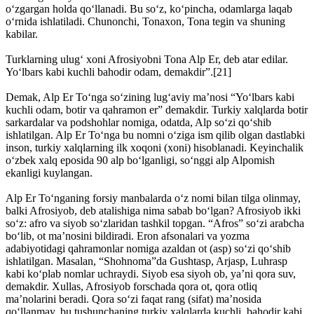
o‘zgargan holda qo‘llanadi. Bu so‘z, ko‘pincha, odamlarga laqab
o‘rnida ishlatiladi. Chunonchi, Tonaxon, Tona tegin va shuning
kabilar.
Turklarning ulug‘ xoni Afrosiyobni Tona Alp Er, deb atar edilar.
Yo‘lbars kabi kuchli bahodir odam, demakdir”.[21]
Demak, Alp Er To‘nga so‘zining lug‘aviy ma’nosi “Yo‘lbars kabi
kuchli odam, botir va qahramon er” demakdir. Turkiy xalqlarda botir
sarkardalar va podshohlar nomiga, odatda, Alp so‘zi qo‘shib
ishlatilgan. Alp Er To‘nga bu nomni o‘ziga ism qilib olgan dastlabki
inson, turkiy xalqlarning ilk xoqoni (xoni) hisoblanadi. Keyinchalik
o‘zbek xalq eposida 90 alp bo‘lganligi, so‘nggi alp Alpomish
ekanligi kuylangan.
Alp Er To‘nganing forsiy manbalarda o‘z nomi bilan tilga olinmay,
balki Afrosiyob, deb atalishiga nima sabab bo‘lgan? Afrosiyob ikki
so‘z: afro va siyob so‘zlaridan tashkil topgan. “Afros” so‘zi arabcha
bo‘lib, ot ma’nosini bildiradi. Eron afsonalari va yozma
adabiyotidagi qahramonlar nomiga azaldan ot (asp) so‘zi qo‘shib
ishlatilgan. Masalan, “Shohnoma”da Gushtasp, Arjasp, Luhrasp
kabi ko‘plab nomlar uchraydi. Siyob esa siyoh ob, ya’ni qora suv,
demakdir. Xullas, Afrosiyob forschada qora ot, qora otliq
ma’nolarini beradi. Qora so‘zi faqat rang (sifat) ma’nosida
qo‘llanmay, bu tushunchaning turkiy xalqlarda kuchli, bahodir kabi