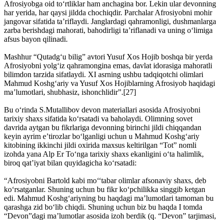
Afrosiyobga oid to‘rtliklar ham anchagina bor. Lekin ular devonning
har yerida, har qaysi jildda chochiqdir. Parchalar Afrosiyobni mohir
jangovar sifatida ta’riflaydi. Janglardagi qahramonligi, dushmanlarga
zarba berishdagi mahorati, bahodirligi ta’riflanadi va uning o‘limiga
afsus bayon qilinadi.
Mashhur “Qutadg‘u bilig” avtori Yusuf Xos Hojib boshqa bir yerda
Afrosiyobni yolg‘iz qahramongina emas, davlat idorasiga mahoratli
bilimdon tarzida sifatlaydi. XI asrning ushbu tadqiqotchi olimlari
Mahmud Koshg‘ariy va Yusuf Xos Hojiblarning Afrosiyob haqidagi
ma’lumotlari, shubhasiz, ishonchlidir”.[27]
Bu o‘rinda S.Mutallibov devon materiallari asosida Afrosiyobni
tarixiy shaxs sifatida ko‘rsatadi va baholaydi. Olimning sovet
davrida aytgan bu fikrlariga devonning birinchi jildi chiqqandan
keyin ayrim e’tirozlar bo‘lganligi uchun u Mahmud Koshg‘ariy
kitobining ikkinchi jildi oxirida maxsus keltirilgan “Tot” nomli
izohda yana Alp Er To‘nga tarixiy shaxs ekanligini o‘ta halimlik,
biroq qat’iyat bilan quyidagicha ko‘rsatadi:
“Afrosiyobni Bartold kabi mo‘‘tabar olimlar afsonaviy shaxs, deb
ko‘rsatganlar. Shuning uchun bu fikr ko‘pchilikka singgib ketgan
edi. Mahmud Koshg‘ariyning bu haqdagi ma’lumotlari tamoman bu
qarashga zid bo‘lib chiqdi. Shuning uchun biz bu haqda I tomda
“Devon”dagi ma’lumotlar asosida izoh berdik (q. “Devon” tarjimasi,