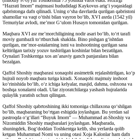
(milodiy 976) yili Toshkentda 75 yoshida vafot etadi. Hozirgi
“Hazrati Imom” majmuasi hududidagi Kaykovus arig‘i yoqasidagi
qabristonga dafn qilinadi. Uning o‘sha davrlarda qurilgan qabristoni
shamollar va vaqt o‘tishi bilan vayron bo‘lib, XVI asrda (1542 yil)
Temuriylar avlodi, me’mor G‘ulom Husayn tomonidan qurilgan.
Maqbara XVI asr me’morchiligining nodir asari bo‘lib, to‘rt tarafi
moviy gumbazli to‘rtburchak shaklda. Bino pishgan g‘ishtdan
qurilgan, me’mor-ustalarning ismi va inshootining qurilgan sana
keltirilgan tarixiy yozuv tushirilgan koshinlar bilan bezatilgan.
Oynalari Toshkentga xos an’anaviy ganch panjaralara bilan
bezalgan.
Qaffol Shoshiy maqbarasi xonaqohi assimetrik rejalashtirilgan, ko‘p
hujrali noyob maqbara turiga kiradi. Xonaqohi majmuiy inshoot
ko‘rinishida bo‘lib, o‘z ichiga kelyalar, masjid, dahma, oshxona va
boshqa xonalarni oladi. Ular ziyoratchilarga yashash hujralarida
qulaylik yaratish uchun qilingan.
Qaffol Shoshiy qabrtoshining ikki tomoniga chillaxona qo‘shilgan
bo‘lib, maqbaraning bo‘rtgan eshigida joylashgan. Bu yerdan sal
pastroqda o‘g‘illari “Buyuk Imom” — Muhammad at-Shoshiy va
Nizomiddin Shoshiy maqbaralari joylashgan. Maqbarada,
shuningdek, Bog‘doddan Toshkentga kelib, shu yerlarda qolib
ketgan Muhammad Nomi va uning otasi Xoja Kalonlar ham dafn