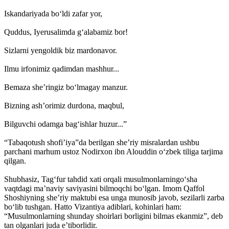
Iskandariyada bo‘ldi zafar yor,
Quddus, Iyerusalimda g‘alabamiz bor!
Sizlarni yengoldik biz mardonavor.
Ilmu irfonimiz qadimdan mashhur...
Bemaza she’ringiz bo‘lmagay manzur.
Bizning ash’orimiz durdona, maqbul,
Bilguvchi odamga bag‘ishlar huzur...”
“Tabaqotush shofi’iya”da berilgan she’riy misralardan ushbu
parchani marhum ustoz Nodirxon ibn Alouddin o‘zbek tiliga tarjima
qilgan.
Shubhasiz, Tag‘fur tahdid xati orqali musulmonlarningo‘sha
vaqtdagi ma’naviy saviyasini bilmoqchi bo‘lgan. Imom Qaffol
Shoshiyning she’riy maktubi esa unga munosib javob, sezilarli zarba
bo‘lib tushgan. Hatto Vizantiya adiblari, kohinlari ham:
“Musulmonlarning shunday shoirlari borligini bilmas ekanmiz”, deb
tan olganlari juda e’tiborlidir.