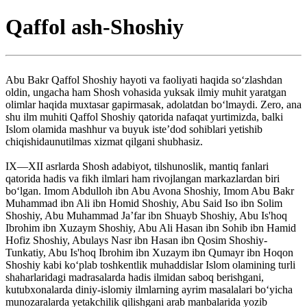
Qaffol ash-Shoshiy
Abu Bakr Qaffol Shoshiy hayoti va faoliyati haqida so‘zlashdan
oldin, ungacha ham Shosh vohasida yuksak ilmiy muhit yaratgan
olimlar haqida muxtasar gapirmasak, adolatdan bo‘lmaydi. Zero, ana
shu ilm muhiti Qaffol Shoshiy qatorida nafaqat yurtimizda, balki
Islom olamida mashhur va buyuk iste’dod sohiblari yetishib
chiqishidaunutilmas xizmat qilgani shubhasiz.
IX—XII asrlarda Shosh adabiyot, tilshunoslik, mantiq fanlari
qatorida hadis va fikh ilmlari ham rivojlangan markazlardan biri
bo‘lgan. Imom Abdulloh ibn Abu Avona Shoshiy, Imom Abu Bakr
Muhammad ibn Ali ibn Homid Shoshiy, Abu Said Iso ibn Solim
Shoshiy, Abu Muhammad Ja’far ibn Shuayb Shoshiy, Abu Is'hoq
Ibrohim ibn Xuzaym Shoshiy, Abu Ali Hasan ibn Sohib ibn Hamid
Hofiz Shoshiy, Abulays Nasr ibn Hasan ibn Qosim Shoshiy-
Tunkatiy, Abu Is'hoq Ibrohim ibn Xuzaym ibn Qumayr ibn Hoqon
Shoshiy kabi ko‘plab toshkentlik muhaddislar Islom olamining turli
shaharlaridagi madrasalarda hadis ilmidan saboq berishgani,
kutubxonalarda diniy-islomiy ilmlarning ayrim masalalari bo‘yicha
munozaralarda yetakchilik qilishgani arab manbalarida yozib