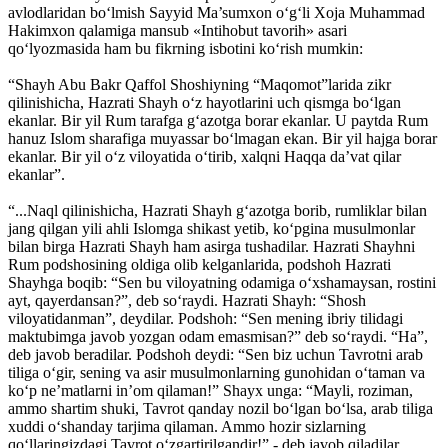
avlodlaridan bo‘lmish Sayyid Ma’sumxon o‘g‘li Xoja Muhammad
Hakimxon qalamiga mansub «Intihobut tavorih» asari
qo‘lyozmasida ham bu fikrning isbotini ko‘rish mumkin:
“Shayh Abu Bakr Qaffol Shoshiyning “Maqomot”larida zikr
qilinishicha, Hazrati Shayh o‘z hayotlarini uch qismga bo‘lgan
ekanlar. Bir yil Rum tarafga g‘azotga borar ekanlar. U paytda Rum
hanuz Islom sharafiga muyassar bo‘lmagan ekan. Bir yil hajga borar
ekanlar. Bir yil o‘z viloyatida o‘tirib, xalqni Haqqa da’vat qilar
ekanlar”.
“...Naql qilinishicha, Hazrati Shayh g‘azotga borib, rumliklar bilan
jang qilgan yili ahli Islomga shikast yetib, ko‘pgina musulmonlar
bilan birga Hazrati Shayh ham asirga tushadilar. Hazrati Shayhni
Rum podshosining oldiga olib kelganlarida, podshoh Hazrati
Shayhga boqib: “Sen bu viloyatning odamiga o‘xshamaysan, rostini
ayt, qayerdansan?”, deb so‘raydi. Hazrati Shayh: “Shosh
viloyatidanman”, deydilar. Podshoh: “Sen mening ibriy tilidagi
maktubimga javob yozgan odam emasmisan?” deb so‘raydi. “Ha”,
deb javob beradilar. Podshoh deydi: “Sen biz uchun Tavrotni arab
tiliga o‘gir, sening va asir musulmonlarning gunohidan o‘taman va
ko‘p ne’matlarni in’om qilaman!” Shayx unga: “Mayli, roziman,
ammo shartim shuki, Tavrot qanday nozil bo‘lgan bo‘lsa, arab tiliga
xuddi o‘shanday tarjima qilaman. Ammo hozir sizlarning
qo‘llaringizdagi Tavrot o‘zgartirilgandir!” - deb javob qiladilar.