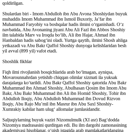
qoldirilgan.
Shulardan biri - Imom Abdulloh ibn Abu Avona Shoshiydan buyuk
muhaddis Imom Muhammad ibn Ismoil Buxoriy, Ja’far ibn
Muhammad Faryobiy va boshqalar hadis ilmini o‘rganishadi. O‘z
navbatida, Abu Avonaning jiyani Abu Ali Fazl ibn Abbos Shoshiy
ilm talabida Marv va Iroqda bo‘lib, Ali ibn Hajar, Ahmad ibn
Hanbaldan hadis sabog‘ini oladi. Yurtga qaytib, ilmini Shosh ahliga
yetkazadi va Abu Bakr Qaffol Shoshiy dunyoga kelishlaridan besh
yil avval (899 yil) vafot etadi.
Shoshlik fikhlar
Fiqh ilmi rivojlanish bosqichlarida arab bo‘lmagan, ayniqsa,
Movarounnahrdan yetishib chiqqan olimlar xizmati ila yuksak
darajalarga ko‘tarildi. Abu Bakr Qaffol Shoshiy qatorida Abu Bakr
Muhammad ibn Ahmad Shoshiy, Abulhasan Qosim ibn Imom Abu
Bakr, Abu Bakr Muhammad ibn Ali ibn Homid Shoshiy, Tohir ibn
Abdulloh Iloqiy, Abu Abdulloh Muhammad ibn Dovud Rizvon
Iloqiy, Abu Rajo Mu’mil ibn Masrur ibn Abu Saxl Shoshiy-
Xumrakiy kabilar ham ulug‘ allomalar jumlasidandir.
Saljuqiylarning buyuk vaziri Nizomulmulk (XI asr) Bag‘dodda
Nizomiya madrasasini qurdirgan edi. Bu ilm dargohi zamonasining
akademiyasi hisoblanar, o‘qish istagida arab mamlakatlaridangina