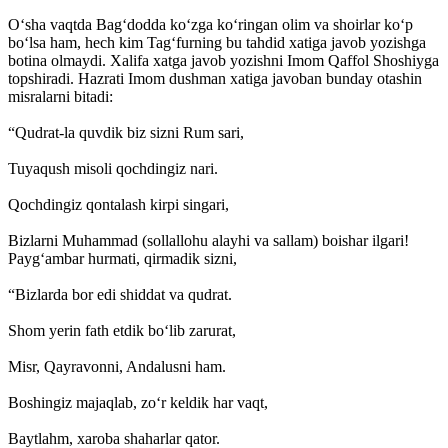
O‘sha vaqtda Bag‘dodda ko‘zga ko‘ringan olim va shoirlar ko‘p
bo‘lsa ham, hech kim Tag‘furning bu tahdid xatiga javob yozishga
botina olmaydi. Xalifa xatga javob yozishni Imom Qaffol Shoshiyga
topshiradi. Hazrati Imom dushman xatiga javoban bunday otashin
misralarni bitadi:
“Qudrat-la quvdik biz sizni Rum sari,
Tuyaqush misoli qochdingiz nari.
Qochdingiz qontalash kirpi singari,
Bizlarni Muhammad (sollallohu alayhi va sallam) boishar ilgari!
Payg‘ambar hurmati, qirmadik sizni,
“Bizlarda bor edi shiddat va qudrat.
Shom yerin fath etdik bo‘lib zarurat,
Misr, Qayravonni, Andalusni ham.
Boshingiz majaqlab, zo‘r keldik har vaqt,
Baytlahm, xaroba shaharlar qator.