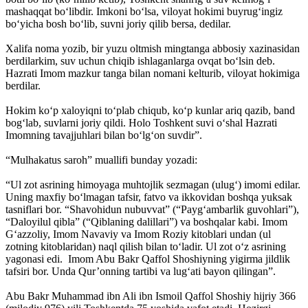
mashaqqat bo‘libdir. Imkoni bo‘lsa, viloyat hokimi buyrug‘ingiz
bo‘yicha bosh bo‘lib, suvni joriy qilib bersa, dedilar.
Xalifa noma yozib, bir yuzu oltmish mingtanga abbosiy xazinasidan
berdilarkim, suv uchun chiqib ishlaganlarga ovqat bo‘lsin deb.
Hazrati Imom mazkur tanga bilan nomani kelturib, viloyat hokimiga
berdilar.
Hokim ko‘p xaloyiqni to‘plab chiqub, ko‘p kunlar ariq qazib, band
bog‘lab, suvlarni joriy qildi. Holo Toshkent suvi o‘shal Hazrati
Imomning tavajjuhlari bilan bo‘lg‘on suvdir”.
“Mulhakatus saroh” muallifi bunday yozadi:
“Ul zot asrining himoyaga muhtojlik sezmagan (ulug‘) imomi edilar.
Uning maxfiy bo‘lmagan tafsir, fatvo va ikkovidan boshqa yuksak
tasniflari bor. “Shavohidun nubuvvat” (“Payg‘ambarlik guvohlari”),
“Daloyilul qibla” (“Qiblaning dalillari”) va boshqalar kabi. Imom
G‘azzoliy, Imom Navaviy va Imom Roziy kitoblari undan (ul
zotning kitoblaridan) naql qilish bilan to‘ladir. Ul zot o‘z asrining
yagonasi edi. Imom Abu Bakr Qaffol Shoshiyning yigirma jildlik
tafsiri bor. Unda Qur’onning tartibi va lug‘ati bayon qilingan”.
Abu Bakr Muhammad ibn Ali ibn Ismoil Qaffol Shoshiy hijriy 366