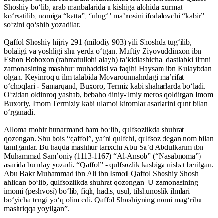
Shoshiy bo‘lib, arab manbalarida u kishiga alohida xurmat
ko‘rsatilib, nomiga “katta”, “ulug‘” ma’nosini ifodalovchi “kabir”
so‘zini qo‘shib yozadilar.
Qaffol Shoshiy hijriy 291 (milodiy 903) yili Shoshda tug‘ilib,
bolaligi va yoshligi shu yerda o‘tgan. Muftiy Ziyovuddinxon ibn
Eshon Boboxon (rahmatullohi alayh) ta’kidlashicha, dastlabki ilmni
zamonasining mashhur muhaddisi va faqihi Haysam ibn Kulaybdan
olgan. Keyinroq u ilm talabida Movarounnahrdagi ma’rifat
o‘choqlari - Samarqand, Buxoro, Termiz kabi shaharlarda bo‘ladi.
O‘zidan oldinroq yashab, bebaho diniy-ilmiy meros qoldirgan Imom
Buxoriy, Imom Termiziy kabi ulamoi kiromlar asarlarini qunt bilan
o‘rganadi.
Alloma mohir hunarmand ham bo‘lib, qulfsozlikda shuhrat
qozongan. Shu bois “qaffol”, ya’ni qulfchi, qulfsoz degan nom bilan
tanilganlar. Bu haqda mashhur tarixchi Abu Sa’d Abdulkarim ibn
Muhammad Sam’oniy (1113-1167) “Al-Ansob” (“Nasabnoma”)
asarida bunday yozadi: “Qaffol” - qulfsozlik kasbiga nisbat berilgan.
Abu Bakr Muhammad ibn Ali ibn Ismoil Qaffol Shoshiy Shosh
ahlidan bo‘lib, qulfsozlikda shuhrat qozongan. U zamonasining
imomi (peshvosi) bo‘lib, fiqh, hadis, usul, tilshunoslik ilmlari
bo‘yicha tengi yo‘q olim edi. Qaffol Shoshiyning nomi mag‘ribu
mashriqqa yoyilgan”.