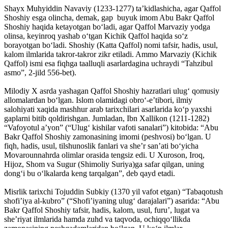
Shayx Muhyiddin Navaviy (1233-1277) ta’kidlashicha, agar Qaffol
Shoshiy esga olincha, demak, gap buyuk imom Abu Bakr Qaffol
Shoshiy haqida ketayotgan bo‘ladi, agar Qaffol Marvaziy yodga
olinsa, keyinroq yashab o‘tgan Kichik Qaffol haqida so‘z
borayotgan bo‘ladi. Shoshiy (Katta Qaffol) nomi tafsir, hadis, usul,
kalom ilmlarida takror-takror zikr etiladi. Ammo Marvaziy (Kichik
Qaffol) ismi esa fiqhga taalluqli asarlardagina uchraydi “Tahzibul
asmo”, 2-jild 556-bet).
Milodiy X asrda yashagan Qaffol Shoshiy hazratlari ulug‘ qomusiy
allomalardan bo‘lgan. Islom olamidagi obro‘-e’tibori, ilmiy
salohiyati xaqida mashhur arab tarixchilari asarlarida ko‘p yaxshi
gaplarni bitib qoldirishgan. Jumladan, Ibn Xallikon (1211-1282)
“Vafoyotul a’yon” (“Ulug‘ kishilar vafoti sanalari”) kitobida: “Abu
Bakr Qaffol Shoshiy zamonasining imomi (peshvosi) bo‘lgan. U
fiqh, hadis, usul, tilshunoslik fanlari va she’r san’ati bo‘yicha
Movarounnahrda olimlar orasida tengsiz edi. U Xuroson, Iroq,
Hijoz, Shom va Sugur (Shimoliy Suriya)ga safar qilgan, uning
dong‘i bu o‘lkalarda keng tarqalgan”, deb qayd etadi.
Misrlik tarixchi Tojuddin Subkiy (1370 yil vafot etgan) “Tabaqotush
shofi’iya al-kubro” (“Shofi’iyaning ulug‘ darajalari”) asarida: “Abu
Bakr Qaffol Shoshiy tafsir, hadis, kalom, usul, furu’, lugat va
she’riyat ilmlarida hamda zuhd va taqvoda, ochiqqo‘llikda