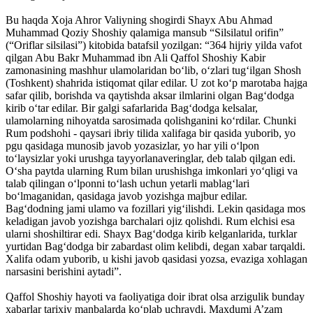
Bu haqda Xoja Ahror Valiyning shogirdi Shayx Abu Ahmad
Muhammad Qoziy Shoshiy qalamiga mansub “Silsilatul orifin”
(“Oriflar silsilasi”) kitobida batafsil yozilgan: “364 hijriy yilda vafot
qilgan Abu Bakr Muhammad ibn Ali Qaffol Shoshiy Kabir
zamonasining mashhur ulamolaridan bo‘lib, o‘zlari tug‘ilgan Shosh
(Toshkent) shahrida istiqomat qilar edilar. U zot ko‘p marotaba hajga
safar qilib, borishda va qaytishda aksar ilmlarini olgan Bag‘dodga
kirib o‘tar edilar. Bir galgi safarlarida Bag‘dodga kelsalar,
ulamolarning nihoyatda sarosimada qolishganini ko‘rdilar. Chunki
Rum podshohi - qaysari ibriy tilida xalifaga bir qasida yuborib, yo
pgu qasidaga munosib javob yozasizlar, yo har yili o‘lpon
to‘laysizlar yoki urushga tayyorlanaveringlar, deb talab qilgan edi.
O‘sha paytda ularning Rum bilan urushishga imkonlari yo‘qligi va
talab qilingan o‘lponni to‘lash uchun yetarli mablag‘lari
bo‘lmaganidan, qasidaga javob yozishga majbur edilar.
Bag‘dodning jami ulamo va fozillari yig‘ilishdi. Lekin qasidaga mos
keladigan javob yozishga barchalari ojiz qolishdi. Rum elchisi esa
ularni shoshiltirar edi. Shayx Bag‘dodga kirib kelganlarida, turklar
yurtidan Bag‘dodga bir zabardast olim kelibdi, degan xabar tarqaldi.
Xalifa odam yuborib, u kishi javob qasidasi yozsa, evaziga xohlagan
narsasini berishini aytadi”.
Qaffol Shoshiy hayoti va faoliyatiga doir ibrat olsa arzigulik bunday
xabarlar tarixiy manbalarda ko‘plab uchraydi. Maxdumi A’zam