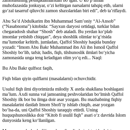
zamonasining peshqadamlaridan bo‘lgan. U ko‘p ilmlar
muhofazasida jonkuyar, o‘zi keltirgan narsalarni tahqiq etib, ularni
go‘zal tasarruf qiluvchi zamon shaxslaridan biri edi”, deb ta’riflaydi.
Abu Sa’d Abdulkarim ibn Muhammad Sam’oniy “Al-Ansob”
(“Nasabnoma”) kitobida: “Sayxun daryosi ortidagi, turklar bilan
chegaradosh shahar “Shosh” deb ataladi. Bu yerdan ko‘plab
imomlar yetishib chiqqan”, deya shoshlik olimlar to‘g‘risida
ma’lumotlar keltirib, jumladan, Qaffol Shoshiy haqida bunday
yozadi: “Imom Abu Bakr Muhammad ibn Ali ibn Ismoil Qaffol
Shoshiy bo‘lib, tafsir, hadis, fiqh, tilshunoslik ilmlari bo‘yicha
zamonasida unga teng keladigan olim yo‘q edi... Naql:
Bu Abu Bakr qulfsoz faqih,
Fiqh bilan qiyin qulflarni (masalalarni) ochuvchidir.
Usulul fiqh ilmi diyorimizda milodiy X asrda shakllana boshlagani
ma’lum. Axdi sunna val jamoaning peshvolaridan bo‘lmish Qaffol
Shoshiy ilk bor bu ilmga doir asar yozgan. Bu mazhabning fiqhiy
masalalarini dastlab Imom Shofi’iy ishlab chiqib, asar yozgan
bo‘lsa-da, uni Qaffol Shoshiy taraqqiy ettirdi. Uning
huquqshunoslikka doir “Kitob fi usulil fiqh” asari o‘z davrida Islom
dunyosida keng ko‘llanilgan.