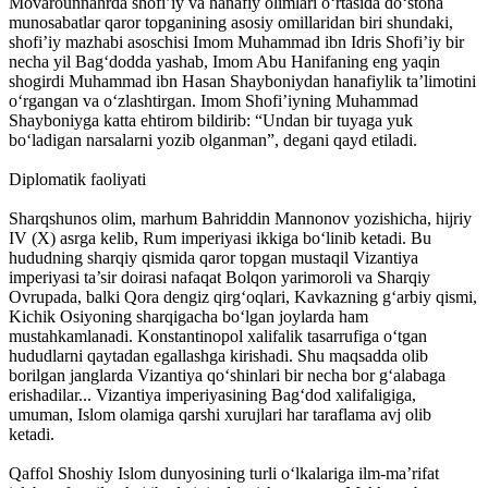
Movarounnahrda shofi’iy va hanafiy olimlari o‘rtasida do‘stona
munosabatlar qaror topganining asosiy omillaridan biri shundaki,
shofi’iy mazhabi asoschisi Imom Muhammad ibn Idris Shofi’iy bir
necha yil Bag‘dodda yashab, Imom Abu Hanifaning eng yaqin
shogirdi Muhammad ibn Hasan Shayboniydan hanafiylik ta’limotini
o‘rgangan va o‘zlashtirgan. Imom Shofi’iyning Muhammad
Shayboniyga katta ehtirom bildirib: “Undan bir tuyaga yuk
bo‘ladigan narsalarni yozib olganman”, degani qayd etiladi.
Diplomatik faoliyati
Sharqshunos olim, marhum Bahriddin Mannonov yozishicha, hijriy
IV (X) asrga kelib, Rum imperiyasi ikkiga bo‘linib ketadi. Bu
hududning sharqiy qismida qaror topgan mustaqil Vizantiya
imperiyasi ta’sir doirasi nafaqat Bolqon yarimoroli va Sharqiy
Ovrupada, balki Qora dengiz qirg‘oqlari, Kavkazning g‘arbiy qismi,
Kichik Osiyoning sharqigacha bo‘lgan joylarda ham
mustahkamlanadi. Konstantinopol xalifalik tasarrufiga o‘tgan
hududlarni qaytadan egallashga kirishadi. Shu maqsadda olib
borilgan janglarda Vizantiya qo‘shinlari bir necha bor g‘alabaga
erishadilar... Vizantiya imperiyasining Bag‘dod xalifaligiga,
umuman, Islom olamiga qarshi xurujlari har taraflama avj olib
ketadi.
Qaffol Shoshiy Islom dunyosining turli o‘lkalariga ilm-ma’rifat