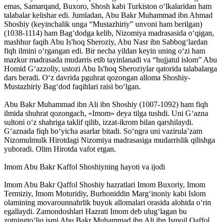
emas, Samarqand, Buxoro, Shosh kabi Turkiston o‘lkalaridan ham
talabalar kelishar edi. Jumladan, Abu Bakr Muhammad ibn Ahmad
Shoshiy (keyinchalik unga “Mustazhiriy” unvoni ham berilgan)
(1038-1114) ham Bag‘dodga kelib, Nizomiya madrasasida o‘qigan,
mashhur faqih Abu Is'hoq Sheroziy, Abu Nasr ibn Sabbog‘lardan
fiqh ilmini o‘rgangan edi. Bir necha yildan keyin uning o‘zi ham
mazkur madrasada mudarris etib tayinlanadi va “hujjatul islom” Abu
Homid G‘azzoliy, ustozi Abu Is'hoq Sheroziylar qatorida talabalarga
dars beradi. O‘z davrida pguhrat qozongan alloma Shoshiy-
Mustazhiriy Bag‘dod faqihlari raisi bo‘lgan.
Abu Bakr Muhammad ibn Ali ibn Shoshiy (1007-1092) ham fiqh
ilmida shuhrat qozongach, «Imom» deya tilga tushdi. Uni G‘azna
sultoni o‘z shahriga taklif qilib, izzat-ikrom bilan qarshilaydi.
G‘aznada fiqh bo‘yicha asarlar bitadi. So‘ngra uni vazirula’zam
Nizomulmulk Hirotdagi Nizomiya madrasasiga mudarrislik qilishga
yuboradi. Olim Hirotda vafot etgan.
Imom Abu Bakr Kaffol Shoshiyning hayoti va ijodi
Imom Abu Bakr Qaffol Shoshiy hazratlari Imom Buxoriy, Imom
Termiziy, Imom Moturidiy, Burhoniddin Marg‘inoniy kabi Islom
olamining movarounnahrlik buyuk allomalari orasida alohida o‘rin
egallaydi. Zamondoshlari Hazrati Imom deb ulug‘lagan bu
zotningto‘liq ismi Abu Bakr Muhammad ibn Ali ibn Ismoil Qaffol