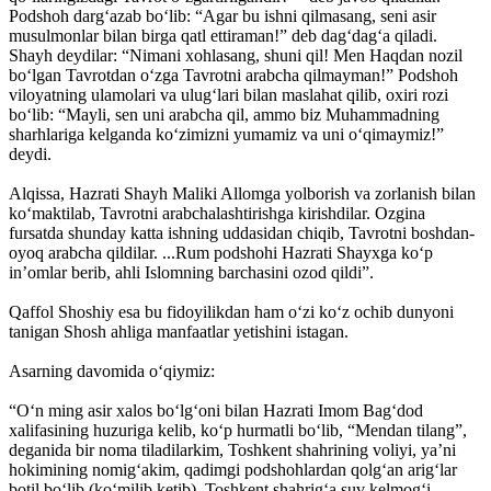
Podshoh darg‘azab bo‘lib: “Agar bu ishni qilmasang, seni asir
musulmonlar bilan birga qatl ettiraman!” deb dag‘dag‘a qiladi.
Shayh deydilar: “Nimani xohlasang, shuni qil! Men Haqdan nozil
bo‘lgan Tavrotdan o‘zga Tavrotni arabcha qilmayman!” Podshoh
viloyatning ulamolari va ulug‘lari bilan maslahat qilib, oxiri rozi
bo‘lib: “Mayli, sen uni arabcha qil, ammo biz Muhammadning
sharhlariga kelganda ko‘zimizni yumamiz va uni o‘qimaymiz!”
deydi.
Alqissa, Hazrati Shayh Maliki Allomga yolborish va zorlanish bilan
ko‘maktilab, Tavrotni arabchalashtirishga kirishdilar. Ozgina
fursatda shunday katta ishning uddasidan chiqib, Tavrotni boshdan-
oyoq arabcha qildilar. ...Rum podshohi Hazrati Shayxga ko‘p
in’omlar berib, ahli Islomning barchasini ozod qildi”.
Qaffol Shoshiy esa bu fidoyilikdan ham o‘zi ko‘z ochib dunyoni
tanigan Shosh ahliga manfaatlar yetishini istagan.
Asarning davomida o‘qiymiz:
“O‘n ming asir xalos bo‘lg‘oni bilan Hazrati Imom Bag‘dod
xalifasining huzuriga kelib, ko‘p hurmatli bo‘lib, “Mendan tilang”,
deganida bir noma tiladilarkim, Toshkent shahrining voliyi, ya’ni
hokimining nomig‘akim, qadimgi podshohlardan qolg‘an arig‘lar
botil bo‘lib (ko‘milib ketib), Toshkent shahrig‘a suv kelmog‘i