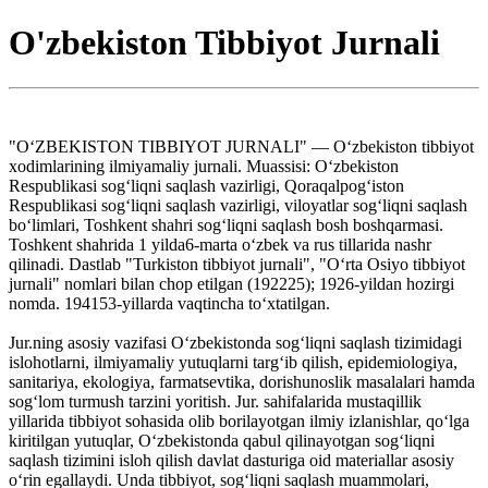
O'zbekiston Tibbiyot Jurnali
"OʻZBEKISTON TIBBIYOT JURNALI" — Oʻzbekiston tibbiyot
xodimlarining ilmiyamaliy jurnali. Muassisi: Oʻzbekiston
Respublikasi sogʻliqni saqlash vazirligi, Qoraqalpogʻiston
Respublikasi sogʻliqni saqlash vazirligi, viloyatlar sogʻliqni saqlash
boʻlimlari, Toshkent shahri sogʻliqni saqlash bosh boshqarmasi.
Toshkent shahrida 1 yilda6-marta oʻzbek va rus tillarida nashr
qilinadi. Dastlab "Turkiston tibbiyot jurnali", "Oʻrta Osiyo tibbiyot
jurnali" nomlari bilan chop etilgan (192225); 1926-yildan hozirgi
nomda. 194153-yillarda vaqtincha toʻxtatilgan.
Jur.ning asosiy vazifasi Oʻzbekistonda sogʻliqni saqlash tizimidagi
islohotlarni, ilmiyamaliy yutuqlarni targʻib qilish, epidemiologiya,
sanitariya, ekologiya, farmatsevtika, dorishunoslik masalalari hamda
sogʻlom turmush tarzini yoritish. Jur. sahifalarida mustaqillik
yillarida tibbiyot sohasida olib borilayotgan ilmiy izlanishlar, qoʻlga
kiritilgan yutuqlar, Oʻzbekistonda qabul qilinayotgan sogʻliqni
saqlash tizimini isloh qilish davlat dasturiga oid materiallar asosiy
oʻrin egallaydi. Unda tibbiyot, sogʻliqni saqlash muammolari,