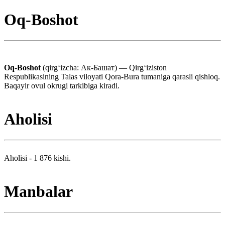
Oq-Boshot
Oq-Boshot
(qirgʻizcha: Ак-Башат) — Qirgʻiziston
Respublikasining Talas viloyati Qora-Bura tumaniga qarasli qishloq.
Baqayir ovul okrugi tarkibiga kiradi.
Aholisi
Aholisi - 1 876 kishi.
Manbalar