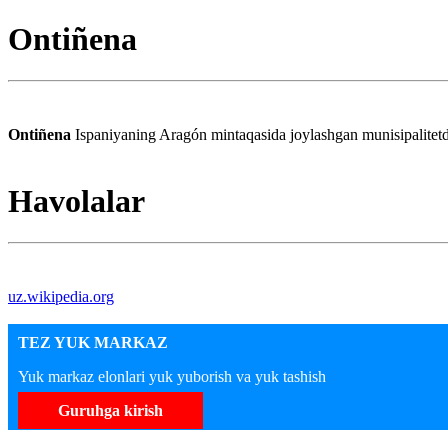
Ontiñena
Ontiñena
Ispaniyaning Aragón mintaqasida joylashgan munisipalitetd
Havolalar
uz.wikipedia.org
TEZ YUK MARKAZ
Yuk markaz elonlari yuk yuborish va yuk tashish
Guruhga kirish