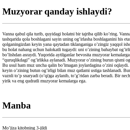
Muzyorar qanday ishlaydi?
Vanna qabul qila turib, quyidagi holatni bir tajriba qilib ko’ring. 
tashqarida qola boshlagani sayin uning og’irlasha boshlaganini his eta
qolganingizdan keyin yana qaytadan tiklanganiga o’zingiz yaqqol ishon
bu holat nahang uchun halokatli tugaydi: uni o’zining bahaybat og’irl
bo’lishdan asraydi. Yuqorida aytilganlar bevosita muzyorar kemalarga
“quruqlikdagi” og’irlikka aylanadi. Muzyorar o’zining burun qismi og
Bu usul ham muz uncha qalin bo’lmagan joylardagina o’zini oqlaydi. A
keyin o’zining butun og’irligi bilan muz qatlami ustiga tashlanadi. B
vaznli to’p snaryadi (o’qi)ga aylanib, to’g’ridan zarba beradi. Bir 
yirik va eng qudratli muzyorar kemalarga ega.
Manba
Mo’jiza kitobning 3-jildi