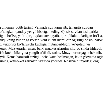
dan chiqmay yotib turing. Vannada suv kamayib, tanangiz suvdan
o’zingizni qanday yengil his etgan edingiz!), siz suvdan tashqarida
igan bo’lsa, ya’ni qirg’oqdan suv qaytib, quruqlikda qoladigan bo’lsa,
uqlikning yuqoriga ko’taruvchi kuchi ularni o’z og’irligi bosib, halok
b, yuqoriga ko’taruvchi kuchiga mutanosibligini yo’qotadi va
kerak. Muzyorarlar emas, balki muzkesarlargina shu yo’sinda ishlaydi.
sh kuchi bilangina yengib o’tiladi, xolos. Muzyorar orqaga chekinib,
aydi. Kema bamisoli tezligi uncha katta bo’lmagan, lekin g’oyatda ogir
ning ketma-ket zarbalari ta’sirida yoriladi. Rossiya dunyodagi eng