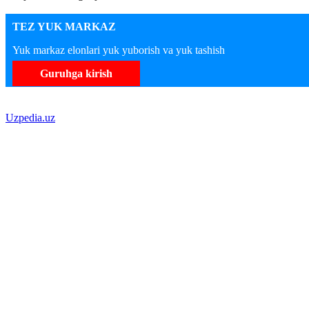
TEZ YUK MARKAZ
Yuk markaz elonlari yuk yuborish va yuk tashish
Guruhga kirish
Uzpedia.uz