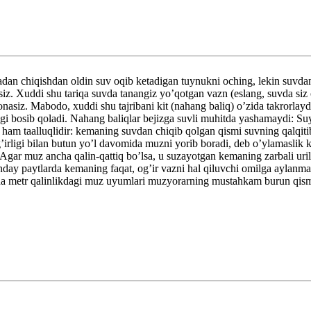
Vannadan chiqishdan oldin suv oqib ketadigan tuynukni oching, lekin suv
siz. Xuddi shu tariqa suvda tanangiz yo’qotgan vazn (eslang, suvda siz 
asiz. Mabodo, xuddi shu tajribani kit (nahang baliq) o’zida takrorlayd
igi bosib qoladi. Nahang baliqlar bejizga suvli muhitda yashamaydi: Suy
 ham taalluqlidir: kemaning suvdan chiqib qolgan qismi suvning qalqiti
’irligi bilan butun yo’l davomida muzni yorib boradi, deb o’ylamaslik 
gar muz ancha qalin-qattiq bo’lsa, u suzayotgan kemaning zarbali urili
unday paytlarda kemaning faqat, og’ir vazni hal qiluvchi omilga aylanm
necha metr qalinlikdagi muz uyumlari muzyorarning mustahkam burun qismi