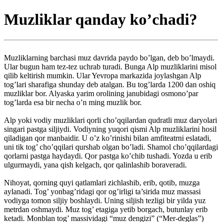
Muzliklar qanday ko’chadi?
Muzliklarning barchasi muz davrida paydo bo’lgan, deb bo’lmaydi.
Ular bugun ham tez-tez uchrab turadi. Bunga Alp muzliklarini misol
qilib keltirish mumkin. Ular Yevropa markazida joylashgan Alp
tog’lari sharafiga shunday deb atalgan. Bu tog’larda 1200 dan oshiq
muzliklar bor. Alyaska yarim orolining janubidagi osmono’par
tog’larda esa bir necha o’n ming muzlik bor.
Alp yoki vodiy muzliklari qorli cho’qqilardan qudratli muz daryolari
singari pastga siljiydi. Vodiyning yuqori qismi Alp muzliklarini hosil
qiladigan qor manbaidir. U o’z ko’rinishi bilan amfiteatrni eslatadi,
uni tik tog’ cho’qqilari qurshab olgan bo’ladi. Shamol cho’qqilardagi
qorlarni pastga haydaydi. Qor pastga ko’chib tushadi. Yozda u erib
ulgurmaydi, yana qish kelgach, qor qalinlashib boraveradi.
Nihoyat, qorning quyi qatlamlari zichlashib, erib, qotib, muzga
aylanadi. Tog’ yonbag’ridagi qor og’irligi ta’sirida muz massasi
vodiyga tomon siljiy boshlaydi. Uning siljish tezligi bir yilda yuz
metrdan oshmaydi. Muz tog’ etagiga yetib borgach, butunlay erib
ketadi. Monblan tog’ massividagi “muz dengizi” (“Mer-deglas”)