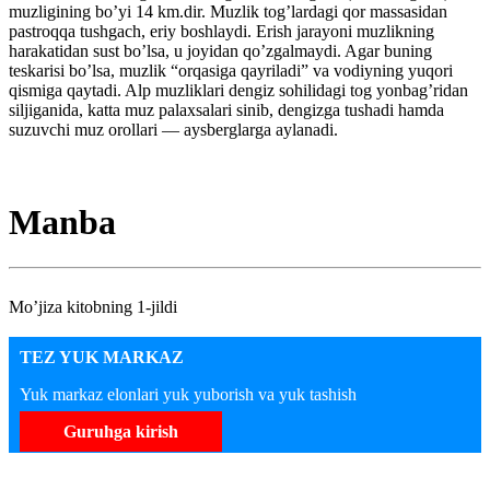
muzligining bo’yi 14 km.dir. Muzlik tog’lardagi qor massasidan
pastroqqa tushgach, eriy boshlaydi. Erish jarayoni muzlikning
harakatidan sust bo’lsa, u joyidan qo’zgalmaydi. Agar buning
teskarisi bo’lsa, muzlik “orqasiga qayriladi” va vodiyning yuqori
qismiga qaytadi. Alp muzliklari dengiz sohilidagi tog yonbag’ridan
siljiganida, katta muz palaxsalari sinib, dengizga tushadi hamda
suzuvchi muz orollari — aysberglarga aylanadi.
Manba
Mo’jiza kitobning 1-jildi
TEZ YUK MARKAZ
Yuk markaz elonlari yuk yuborish va yuk tashish
Guruhga kirish