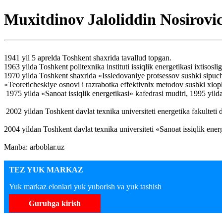
Muxitdinov Jaloliddin Nosirovi
1941 yil 5 aprelda Toshkent shaxrida tavallud topgan.
1963 yilda Toshkent politexnika instituti issiqlik energetikasi ixtisosl
1970 yilda Toshkent shaxrida «Issledovaniye protsessov sushki sipu
«Teoreticheskiye osnovi i razrabotka effektivnix metodov sushki xlop
1975 yilda «Sanoat issiqlik energetikasi» kafedrasi mudiri, 1995 yilda
2002 yildan Toshkent davlat texnika universiteti energetika fakulteti de
2004 yildan Toshkent davlat texnika universiteti «Sanoat issiqlik energ
Manba: arboblar.uz
TEZ YUK MARKAZ
Yuk markaz elonlari yuk yuborish va yuk tashish
Guruhga kirish