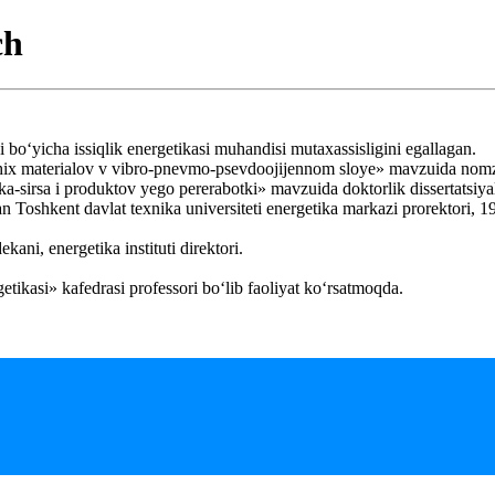
ch
igi bo‘yicha issiqlik energetikasi muhandisi mutaxassisligini egallagan.
chix materialov v vibro-pnevmo-psevdoojijennom sloye» mavzuida nomzo
ka-sirsa i produktov yego pererabotki» mavzuida doktorlik dissertatsiya
n Toshkent davlat texnika universiteti energetika markazi prorektori, 19
kani, energetika instituti direktori.
etikasi» kafedrasi professori bo‘lib faoliyat ko‘rsatmoqda.