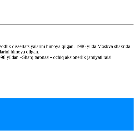
dlik dissertatsiyalarini himoya qilgan. 1986 yilda Moskva shaxrida
larini himoya qilgan.
98 yildan «Sharq taronasi» ochiq aksionerlik jamiyati raisi.