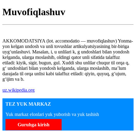
Muvofiqlashuv
AKKOMODATSIYA (lot. accomodatio — muvofiqlashuv) Yonma-
yon kelgan undosh va unli tovushlar artikulyatsiyasining bir-biriga
uygʻunlashuvi. Masalan, i, u unlilari k, g undoshlari bilan yondosh
kelganda, ularga moslashib, oldingi qator unli sifatida talaffuz
etiladi: kiyik, sigir, bugun, gul. Xuddi shu unlilar chuqur til orqa q,
gʻ undoshlari bilan yondosh kelganda, ularga moslashib, maʼlum
darajada til orqa unlisi kabi talaffuz etiladi: qiyin, quyuq, gʻujum,
gʻijim va b.
uz.wikipedia.org
TEZ YUK MARKAZ
Yuk markaz elonlari yuk yuborish va yuk tashish
Guruhga kirish