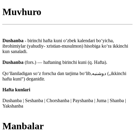
Muvhuro
Dushanba
- birinchi hafta kuni oʻzbek kalendari boʻyicha,
ibrohimiylar (yahudiy- xristian-musulmon) hisobiga koʻra ikkinchi
kun sanaladi.
Dushanba
(fors.) — haftaning birinchi kuni (q. Hafta).
Qoʻllaniladigan soʻz forscha dan tarjima boʻlib,دوشنبه („ikkinchi
hafta kuni“) deganidir.
Hafta kunlari
Dushanba | Seshanba | Chorshanba | Payshanba | Juma | Shanba |
Yakshanba
Manbalar