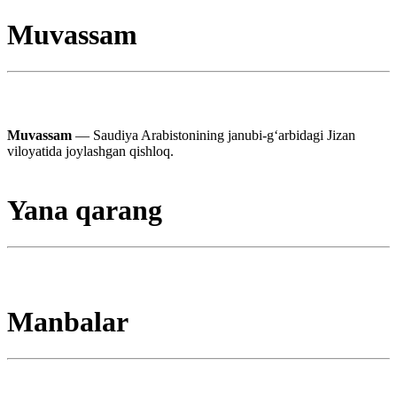
Muvassam
Muvassam
— Saudiya Arabistonining janubi-gʻarbidagi Jizan
viloyatida joylashgan qishloq.
Yana qarang
Manbalar