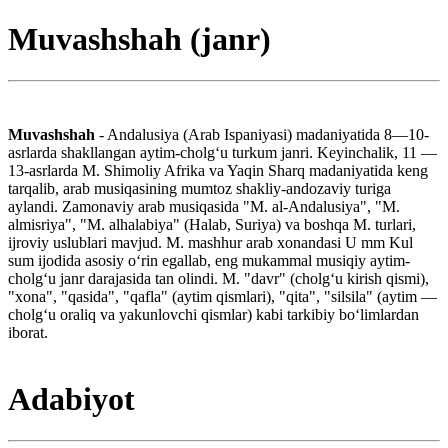
Muvashshah (janr)
Muvashshah
- Andalusiya (Arab Ispaniyasi) madaniyatida 8—10-
asrlarda shakllangan aytim-cholgʻu turkum janri. Keyinchalik, 11 —
13-asrlarda M. Shimoliy Afrika va Yaqin Sharq madaniyatida keng
tarqalib, arab musiqasining mumtoz shakliy-andozaviy turiga
aylandi. Zamonaviy arab musiqasida "M. al-Andalusiya", "M.
almisriya", "M. alhalabiya" (Halab, Suriya) va boshqa M. turlari,
ijroviy uslublari mavjud. M. mashhur arab xonandasi U mm Kul
sum ijodida asosiy oʻrin egallab, eng mukammal musiqiy aytim-
cholgʻu janr darajasida tan olindi. M. "davr" (cholgʻu kirish qismi),
"xona", "qasida", "qafla" (aytim qismlari), "qita", "silsila" (aytim —
cholgʻu oraliq va yakunlovchi qismlar) kabi tarkibiy boʻlimlardan
iborat.
Adabiyot