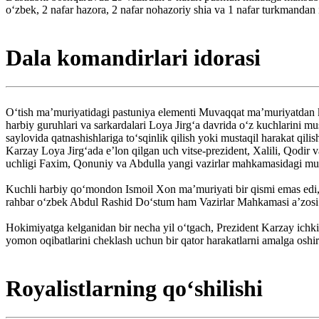
o‘zbek, 2 nafar hazora, 2 nafar nohazoriy shia va 1 nafar turkmandan i
Dala komandirlari idorasi
O‘tish maʼmuriyatidagi pastuniya elementi Muvaqqat ma’muriyatdan ko‘
harbiy guruhlari va sarkardalari Loya Jirg‘a davrida o‘z kuchlarini m
saylovida qatnashishlariga to‘sqinlik qilish yoki mustaqil harakat qi
Karzay Loya Jirg‘ada e’lon qilgan uch vitse-prezident, Xalili, Qodir 
uchligi Faxim, Qonuniy va Abdulla yangi vazirlar mahkamasidagi muh
Kuchli harbiy qo‘mondon Ismoil Xon ma’muriyati bir qismi emas edi, le
rahbar o‘zbek Abdul Rashid Do‘stum ham Vazirlar Mahkamasi a’zosi e
Hokimiyatga kelganidan bir necha yil o‘tgach, Prezident Karzay ichki 
yomon oqibatlarini cheklash uchun bir qator harakatlarni amalga oshir
Royalistlarning qo‘shilishi