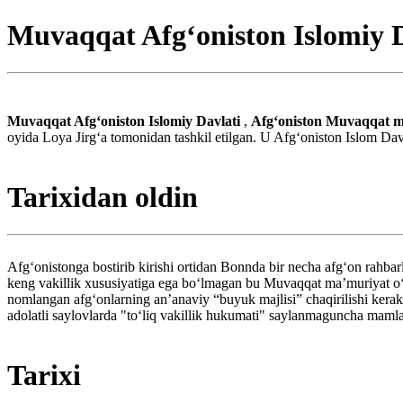
Muvaqqat Afgʻoniston Islomiy D
Muvaqqat Afgʻoniston Islomiy Davlati
,
Afg‘oniston Muvaqqat 
oyida Loya Jirgʻa tomonidan tashkil etilgan. U Afg‘oniston Islom Dav
Tarixidan oldin
Afg‘onistonga bostirib kirishi ortidan Bonnda bir necha afg‘on rahba
keng vakillik xususiyatiga ega bo‘lmagan bu Muvaqqat maʼmuriyat o‘tis
nomlangan afg‘onlarning an’anaviy “buyuk majlisi” chaqirilishi kerak 
adolatli saylovlarda "to‘liq vakillik hukumati" saylanmaguncha maml
Tarixi