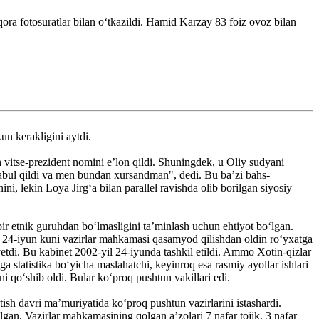
qora fotosuratlar bilan o‘tkazildi. Hamid Karzay 83 foiz ovoz bilan
un kerakligini aytdi.
 vitse-prezident nomini e’lon qildi. Shuningdek, u Oliy sudyani
abul qildi va men bundan xursandman", dedi. Bu baʼzi bahs-
i, lekin Loya Jirg‘a bilan parallel ravishda olib borilgan siyosiy
ir etnik guruhdan bo‘lmasligini ta’minlash uchun ehtiyot bo‘lgan.
un 24-iyun kuni vazirlar mahkamasi qasamyod qilishdan oldin ro‘yxatga
etdi. Bu kabinet 2002-yil 24-iyunda tashkil etildi. Ammo Xotin-qizlar
ga statistika bo‘yicha maslahatchi, keyinroq esa rasmiy ayollar ishlari
ni qo‘shib oldi. Bular ko‘proq pushtun vakillari edi.
sh davri maʼmuriyatida koʻproq pushtun vazirlarini istashardi.
gan. Vazirlar mahkamasining qolgan a’zolari 7 nafar tojik, 3 nafar