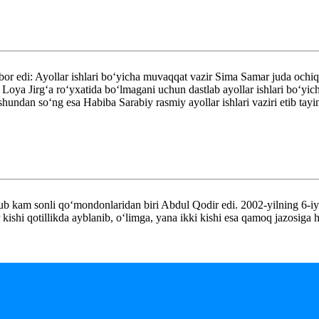
m bor edi: Ayollar ishlari bo‘yicha muvaqqat vazir Sima Samar juda ochi
ara Loya Jirg‘a ro‘yxatida bo‘lmagani uchun dastlab ayollar ishlari b
, shundan so‘ng esa Habiba Sarabiy rasmiy ayollar ishlari vaziri etib tayi
sub kam sonli qo‘mondonlaridan biri Abdul Qodir edi. 2002-yilning 6-
r kishi qotillikda ayblanib, o‘limga, yana ikki kishi esa qamoq jazosiga