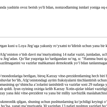
unda yashirin ovoz berish yo'li bilan, nomzodlarning ismlari yoniga oq-
gan kuni u Loya Jirg‘aga yakuniy ro‘yxatni to‘ldirish uchun yana bir k
fg‘oniston o‘tish davri ma’muriyatining 14 nafar vaziri, jumladan, uch
a Jirg‘adan. Qo‘llar yuqoriga ko‘tarilgandan so‘ng, u: "Hamma buni q
kazilmaganini va vazirlar mahkamasi demokratik yo‘l bilan tanlanmaganin
mondonlariga berilgan, biroq Karzay vitse-prezidentlarning hech biri b
ishuvlar bo‘lib, Afg‘onistondagi ayrim fraksiyalarni tinchlantirish uch
asining qo‘shimcha a’zolarini tanishtirdi va vazirlar soni 29 nafarga y
sh qoldi. Iyun oyining oxiriga kelib Karzay Xotin-qizlar ishlari vazirligi
ay yana ikki vitse-prezident va yana bir milliy xavfsizlik maslahatchisi
mronlik qilgan, shuning uchun pushtunlarning koʻpchiligi keyingi oʻti
o‘lsa, yangi ma’muriyatda 30 vazirdan 13 nafari pushtun vazirlari bo‘l