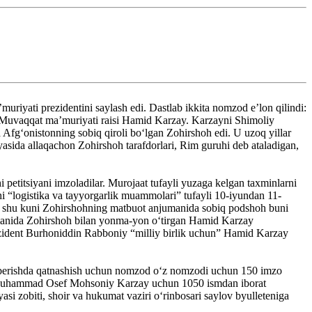
uriyati prezidentini saylash edi. Dastlab ikkita nomzod eʼlon qilindi:
 Muvaqqat ma’muriyati raisi Hamid Karzay. Karzayni Shimoliy
g‘onistonning sobiq qiroli bo‘lgan Zohirshoh edi. U uzoq yillar
sida allaqachon Zohirshoh tarafdorlari, Rim guruhi deb ataladigan,
i petitsiyani imzoladilar. Murojaat tufayli yuzaga kelgan taxminlarni
ishi “logistika va tayyorgarlik muammolari” tufayli 10-iyundan 11-
di shu kuni Zohirshohning matbuot anjumanida sobiq podshoh buni
anida Zohirshoh bilan yonma-yon o‘tirgan Hamid Karzay
prezident Burhoniddin Rabboniy “milliy birlik uchun” Hamid Karzay
z berishda qatnashish uchun nomzod o‘z nomzodi uchun 150 imzo
isi Muhammad Osef Mohsoniy Karzay uchun 1050 ismdan iborat
si zobiti, shoir va hukumat vaziri oʻrinbosari saylov byulleteniga