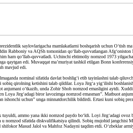
rezidentlik saylovlarigacha mamlakatlarni boshqarish uchun O‘tish maʼm
niddin Rabboniy va AQSh tomonidan qo‘llab-quvvatlangan Afg‘oniston
 ham qo‘llab-quvvatladi. Uchinchi ehtimoliy nomzod 1973 yilgacha Af
a qaytgan edi. Muvaqqat maʼmuriyat tashkil etilgan Bonn konferensiya
ruh mavjud edi.
aganda nominal sifatida davlat boshlig‘i etib tayinlashni talab qiluvch
sobiq qirolning ketishini talab qildilar. Loya Jirg‘a yig‘ilishi boshlan
uot anjumani o‘tkazib, unda Zohir Shoh nomzod emasligini aytdi. Xud
Men Loya Jirg‘adagi biror lavozimga nomzod emasman”. Matbuot anjum
gan ishonchi uchun” unga minnatdorchilik bildirdi. Ertasi kuni sobiq 
ek tuyuldi, ammo yana ikki nomzod paydo bo‘ldi. Loyi Jirg‘adagi ovo
un u nomzod sifatida diskvalifikatsiya qilindi. Sobiq mujohid jangch
l shifokor Masud Jalol va Mahfoz Nadayni taqdim etdi. Oʻzbeklar armiya