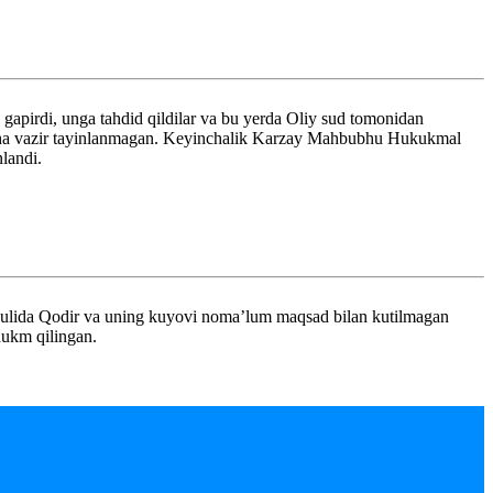
q gapirdi, unga tahdid qildilar va bu yerda Oliy sud tomonidan
o‘yicha vazir tayinlanmagan. Keyinchalik Karzay Mahbubhu Hukukmal
nlandi.
iyulida Qodir va uning kuyovi noma’lum maqsad bilan kutilmagan
 hukm qilingan.