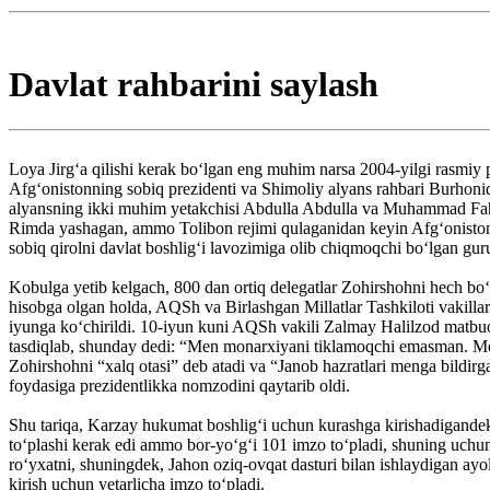
Davlat rahbarini saylash
Loya Jirg‘a qilishi kerak bo‘lgan eng muhim narsa 2004-yilgi rasmiy p
Afg‘onistonning sobiq prezidenti va Shimoliy alyans rahbari Burho
alyansning ikki muhim yetakchisi Abdulla Abdulla va Muhammad Fahim
Rimda yashagan, ammo Tolibon rejimi qulaganidan keyin Afg‘onistong
sobiq qirolni davlat boshlig‘i lavozimiga olib chiqmoqchi bo‘lgan gu
Kobulga yetib kelgach, 800 dan ortiq delegatlar Zohirshohni hech bo‘lm
hisobga olgan holda, AQSh va Birlashgan Millatlar Tashkiloti vakillari 
iyunga ko‘chirildi. 10-iyun kuni AQSh vakili Zalmay Halilzod matb
tasdiqlab, shunday dedi: “Men monarxiyani tiklamoqchi emasman. 
Zohirshohni “xalq otasi” deb atadi va “Janob hazratlari menga bildir
foydasiga prezidentlikka nomzodini qaytarib oldi.
Shu tariqa, Karzay hukumat boshlig‘i uchun kurashga kirishadigand
to‘plashi kerak edi ammo bor-yo‘g‘i 101 imzo to‘pladi, shuning uch
ro‘yxatni, shuningdek, Jahon oziq-ovqat dasturi bilan ishlaydigan ayo
kirish uchun yetarlicha imzo toʻpladi.