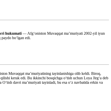
vri hukumati
— Afgʻoniston Muvaqqat maʼmuriyati 2002-yil iyun
q paydo bo‘lgan edi.
iston Muvaqqat ma’muriyatining tayinlanishiga olib keldi. Biroq,
 qilishi kerak edi. Bu ikkinchi bosqichga o‘tish uchun Loya Jirg‘a deb
 O‘tish davri maʼmuriyati tayinladi, bu esa o‘z navbatida erkin va