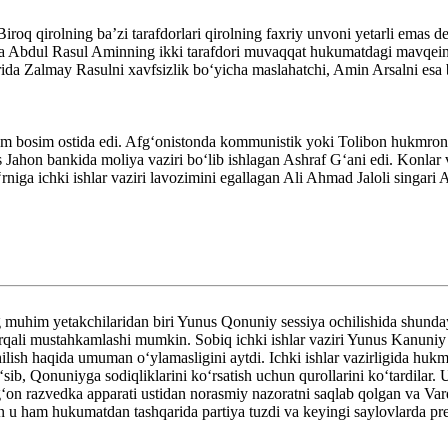
iroq qirolning ba’zi tarafdorlari qirolning faxriy unvoni yetarli emas 
 va Abdul Rasul Aminning ikki tarafdori muvaqqat hukumatdagi mavqein
ida Zalmay Rasulni xavfsizlik boʻyicha maslahatchi, Amin Arsalni esa be
 bosim ostida edi. Afg‘onistonda kommunistik yoki Tolibon hukmronlig
 Jahon bankida moliya vaziri bo‘lib ishlagan Ashraf G‘ani edi. Konl
iga ichki ishlar vaziri lavozimini egallagan Ali Ahmad Jaloli singari 
ing muhim yetakchilaridan biri Yunus Qonuniy sessiya ochilishida shunda
rqali mustahkamlashi mumkin. Sobiq ichki ishlar vaziri Yunus Kanuniy o‘
ish haqida umuman o‘ylamasligini aytdi. Ichki ishlar vazirligida hukmr
to‘sib, Qonuniyga sodiqliklarini ko‘rsatish uchun qurollarini ko‘tardila
fgʻon razvedka apparati ustidan norasmiy nazoratni saqlab qolgan va Va
kin u ham hukumatdan tashqarida partiya tuzdi va keyingi saylovlarda p