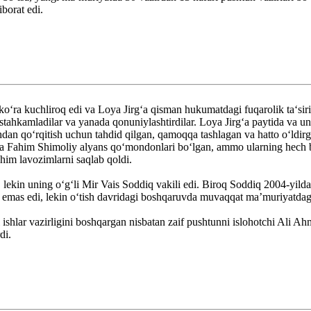
borat edi.
ra kuchliroq edi va Loya Jirg‘a qisman hukumatdagi fuqarolik ta‘sirini
ustahkamladilar va yanada qonuniylashtirdilar. Loya Jirg‘a paytida va 
lishdan qo‘rqitish uchun tahdid qilgan, qamoqqa tashlagan va hatto o‘ld
va Fahim Shimoliy alyans qo‘mondonlari bo‘lgan, ammo ularning hech biri
im lavozimlarni saqlab qoldi.
kin uning o‘g‘li Mir Vais Soddiq vakili edi. Biroq Soddiq 2004-yilda va
mas edi, lekin o‘tish davridagi boshqaruvda muvaqqat ma’muriyatdagi
ishlar vazirligini boshqargan nisbatan zaif pushtunni islohotchi Ali Ah
di.