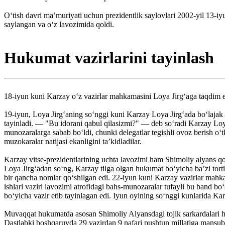
O‘tish davri maʼmuriyati uchun prezidentlik saylovlari 2002-yil 13-iy
saylangan va o‘z lavozimida qoldi.
Hukumat vazirlarini tayinlash
18-iyun kuni Karzay o‘z vazirlar mahkamasini Loya Jirg‘aga taqdim et
19-iyun, Loya Jirg‘aning so‘nggi kuni Karzay Loya Jirg‘ada bo‘lajak A
tayinladi. — "Bu idorani qabul qilasizmi?" — deb so‘radi Karzay Loy
munozaralarga sabab bo‘ldi, chunki delegatlar tegishli ovoz berish o‘t
muzokaralar natijasi ekanligini ta’kidladilar.
Karzay vitse-prezidentlarining uchta lavozimi ham Shimoliy alyans qo‘
Loya Jirg‘adan so‘ng, Karzay tilga olgan hukumat bo‘yicha baʼzi tort
bir qancha nomlar qo‘shilgan edi. 22-iyun kuni Karzay vazirlar mahkam
ishlari vaziri lavozimi atrofidagi bahs-munozaralar tufayli bu band bo‘
bo‘yicha vazir etib tayinlagan edi. Iyun oyining so‘nggi kunlarida Karz
Muvaqqat hukumatda asosan Shimoliy Alyansdagi tojik sarkardalari huk
Dastlabki boshqaruvda 29 vazirdan 9 nafari pushtun millatiga mansub b