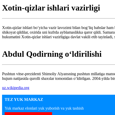
Xotin-qizlar ishlari vazirligi
Xotin-qizlar ishlari bo‘yicha vazir lavozimi bilan bog‘liq bahslar ha
shikoyat qildilar, oxirida uni kufrda ayblamaslikka qaror qildi. Sam
hukumatini Xotin-qizlar ishlari vazirligiga davlat vakili etib tayinladi
Abdul Qodirning o‘ldirilishi
Pushtun vitse-prezidenti Shimoliy Alyansning pushtun millatiga man
hujum natijasida qurolli shaxslar tomonidan o‘ldirilgan. 2004-yilda bi
uz.wikipedia.org
TEZ YUK MARKAZ
Yuk markaz elonlari yuk yuborish va yuk tashish