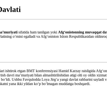
avlati
maʼmuriyati
sifatida ham tanilgan yoki
Afg‘onistonning muvaqqat da
latining o‘rnini egalladi va Afg‘oniston Islom Respublikasidan oldinro
rlari ishtirok etgan BMT konferensiyasi Hamid Karzay raisligida Afg‘on
h davri maʼmuriyati bilan almashtirilishidan atigi olti oy oldin xizmat
bo‘ldi. Ushbu Favqulodda Loya Jirg‘a yangi davlat rahbarini sayladi va
akatni yana ikki yildan ko‘p bo‘lmagan muddatga boshqardi.