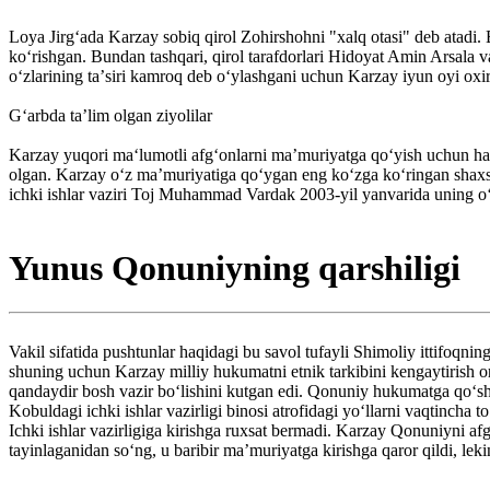
Loya Jirg‘ada Karzay sobiq qirol Zohirshohni "xalq otasi" deb atadi. B
ko‘rishgan. Bundan tashqari, qirol tarafdorlari Hidoyat Amin Arsala
oʻzlarining taʼsiri kamroq deb oʻylashgani uchun Karzay iyun oyi oxir
G‘arbda taʼlim olgan ziyolilar
Karzay yuqori ma‘lumotli afg‘onlarni ma’muriyatga qo‘yish uchun ham
olgan. Karzay o‘z ma’muriyatiga qo‘ygan eng ko‘zga ko‘ringan shaxs
ichki ishlar vaziri Toj Muhammad Vardak 2003-yil yanvarida uning o‘rn
Yunus Qonuniyning qarshiligi
Vakil sifatida pushtunlar haqidagi bu savol tufayli Shimoliy ittifoqn
shuning uchun Karzay milliy hukumatni etnik tarkibini kengaytirish o
qandaydir bosh vazir bo‘lishini kutgan edi. Qonuniy hukumatga qo‘shil
Kobuldagi ichki ishlar vazirligi binosi atrofidagi yo‘llarni vaqtincha 
Ichki ishlar vazirligiga kirishga ruxsat bermadi. Karzay Qonuniyni a
tayinlaganidan soʻng, u baribir ma’muriyatga kirishga qaror qildi, le