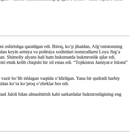
 oshirishga qaratilgan edi. Biroq, ko‘p jihatdan, Afg‘onistonning
undan keyin armiya va politsiya xodimlari nomzodlarni Loya Jirg‘a
irgan. Shimoliy alyans hali ham hukumatda hukmronlik qilar edi.
 etnik kelib chiqishi bir xil emas edi. “Tojikiston Jamiyat-e Islomi”
zir bo‘lib ishlagan vaqtida o‘ldirilgan. Yana bir qudratli harbiy
dan ko‘ra ko‘proq o‘zbeklar bor edi.
mad Jaloli bilan almashtirish kabi sarkardalar hukmronligining eng