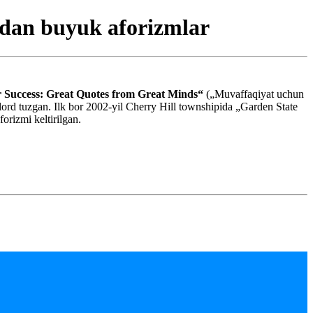
rdan buyuk aforizmlar
r Success: Great Quotes from Great Minds“
(„Muvaffaqiyat uchun
lord tuzgan. Ilk bor 2002-yil Cherry Hill townshipida „Garden State
orizmi keltirilgan.