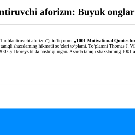
ntiruvchi aforizm: Buyuk ongla
 ruhlantiruvchi aforizm“), toʻliq nomi
„1001 Motivational Quotes fo
niqli shaxslarning hikmatli soʻzlari toʻplami. Toʻplamni Thomas J. Vi
007-yil koreys tilida nashr qilingan. Asarda taniqli shaxslarning 1001 af