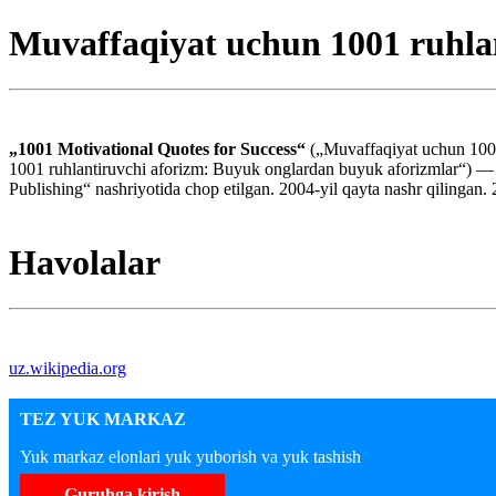
Muvaffaqiyat uchun 1001 ruhla
„1001 Motivational Quotes for Success“
(„Muvaffaqiyat uchun 1001
1001 ruhlantiruvchi aforizm: Buyuk onglardan buyuk aforizmlar“) — ta
Publishing“ nashriyotida chop etilgan. 2004-yil qayta nashr qilingan. 2
Havolalar
uz.wikipedia.org
TEZ YUK MARKAZ
Yuk markaz elonlari yuk yuborish va yuk tashish
Guruhga kirish