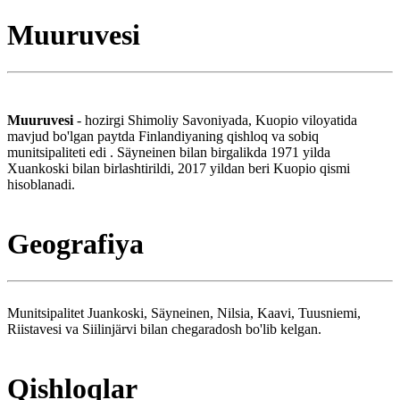
Muuruvesi
Muuruvesi
- hozirgi Shimoliy Savoniyada, Kuopio viloyatida
mavjud bo'lgan paytda Finlandiyaning qishloq va sobiq
munitsipaliteti edi . Säyneinen bilan birgalikda 1971 yilda
Xuankoski bilan birlashtirildi, 2017 yildan beri Kuopio qismi
hisoblanadi.
Geografiya
Munitsipalitet Juankoski, Säyneinen, Nilsia, Kaavi, Tuusniemi,
Riistavesi va Siilinjärvi bilan chegaradosh bo'lib kelgan.
Qishloqlar