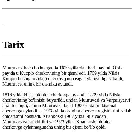
.
Tarix
Muuruvesi hech bo'lmaganda 1620-yillardan beri mavjud. O'sha
paytda u Kuopio cherkovining bir qismi edi. 1769 yilda Nilsia
Kuopio boshqaruvidagi cherkov jamoasiga aylanganligi sababli,
Muuruvesi uning bir qismiga aylandi.
1816 yilda Nilsia alohida cherkovga aylandi. 1899 yilda Nilsia
cherkovining bo'linishi buyurildi, undan Muuruvesi va Varpaisyarvi
ajralib chiqdi, ammo Muuruvesi faqat 1900 yilda funktsional
cherkovga aylandi va 1908 yilda o'zining cherkov registrlarini ishlab
chiqarishni boshladi. Xuankoski 1907 yilda Nilsiyadan
Muuruvesiga koʻchirildi va 1923 yilda Xuankoski alohida
cherkovga aylanmaguncha uning bir qismi boʻlib qoldi.