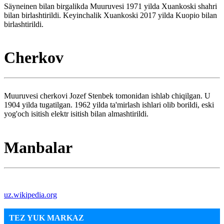
Säyneinen bilan birgalikda Muuruvesi 1971 yilda Xuankoski shahri
bilan birlashtirildi. Keyinchalik Xuankoski 2017 yilda Kuopio bilan
birlashtirildi.
Cherkov
Muuruvesi cherkovi Jozef Stenbek tomonidan ishlab chiqilgan. U
1904 yilda tugatilgan. 1962 yilda ta'mirlash ishlari olib borildi, eski
yog'och isitish elektr isitish bilan almashtirildi.
Manbalar
uz.wikipedia.org
TEZ YUK MARKAZ