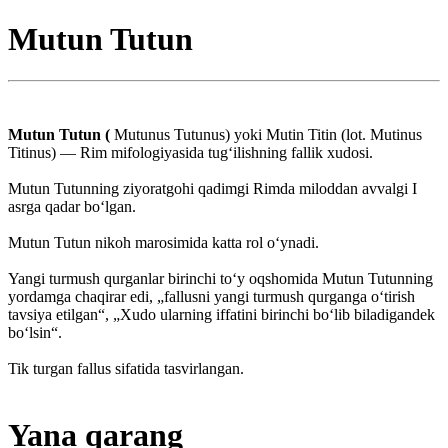
Mutun Tutun
Mutun Tutun (
Mutunus Tutunus) yoki Mutin Titin (lot. Mutinus
Titinus) — Rim mifologiyasida tugʻilishning fallik xudosi.
Mutun Tutunning ziyoratgohi qadimgi Rimda miloddan avvalgi I
asrga qadar boʻlgan.
Mutun Tutun nikoh marosimida katta rol oʻynadi.
Yangi turmush qurganlar birinchi toʻy oqshomida Mutun Tutunning
yordamga chaqirar edi, „fallusni yangi turmush qurganga oʻtirish
tavsiya etilgan“, „Xudo ularning iffatini birinchi boʻlib biladigandek
boʻlsin“.
Tik turgan fallus sifatida tasvirlangan.
Yana qarang