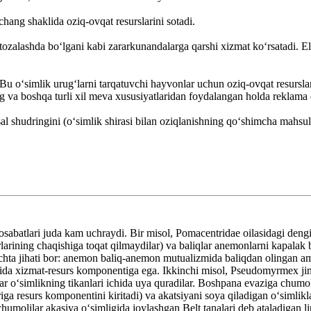
hang shaklida oziq-ovqat resurslarini sotadi.
ni tozalashda boʻlgani kabi zararkunandalarga qarshi xizmat koʻrsatadi. E
Bu oʻsimlik urugʻlarni tarqatuvchi hayvonlar uchun oziq-ovqat resurslari
ng va boshqa turli xil meva xususiyatlaridan foydalangan holda reklama
sal shudringini (oʻsimlik shirasi bilan oziqlanishning qoʻshimcha mahsul
abatlari juda kam uchraydi. Bir misol, Pomacentridae oilasidagi dengi
larining chaqishiga toqat qilmaydilar) va baliqlar anemonlarni kapalak 
echta jihati bor: anemon baliq-anemon mutualizmida baliqdan olingan a
slida xizmat-resurs komponentiga ega. Ikkinchi misol, Pseudomyrmex jin
ar oʻsimlikning tikanlari ichida uya quradilar. Boshpana evaziga chumol
iga resurs komponentini kiritadi) va akatsiyani soya qiladigan oʻsimlikl
umolilar akasiya oʻsimligida joylashgan Belt tanalari deb ataladigan l