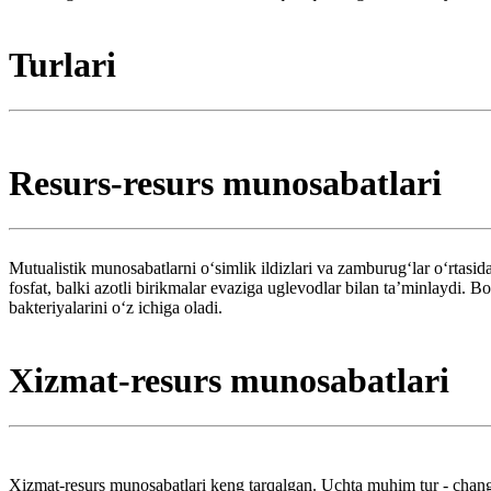
Turlari
Resurs-resurs munosabatlari
Mutualistik munosabatlarni oʻsimlik ildizlari va zamburugʻlar oʻrtasid
fosfat, balki azotli birikmalar evaziga uglevodlar bilan taʼminlaydi. B
bakteriyalarini oʻz ichiga oladi.
Xizmat-resurs munosabatlari
Xizmat-resurs munosabatlari keng tarqalgan. Uchta muhim tur - chang