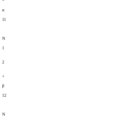
−
α
11
N
1
2
+
β
12
N