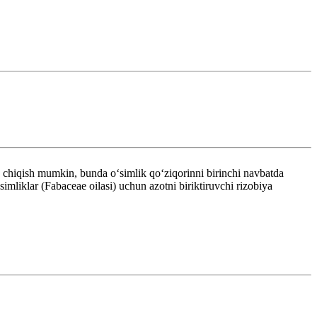
rib chiqish mumkin, bunda oʻsimlik qoʻziqorinni birinchi navbatda
simliklar (Fabaceae oilasi) uchun azotni biriktiruvchi rizobiya