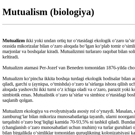
Mutualism (biologiya)
Mutualizm
ikki yoki undan ortiq tur oʻrtasidagi ekologik oʻzaro taʼsi
orasida mikorizalar bilan oʻzaro aloqada boʻlgan koʻplab tomir oʻsiml
marjonlar va boshqalar kiradi. Mutualizmni turlararo raqobat bilan sol
keltiradi.
Mutualizm atamasi Per-Jozef van Beneden tomonidan 1876-yilda chop e
Mutualizm koʻpincha ikkita boshqa turdagi ekologik hodisalar bilan ara
qiladi, garchi u (ayniqsa, oʻtmishda) oʻzaro taʼsirlarga ishora qilish
aloqada yashovchi ikki turni oʻz ichiga oladi va oʻzaro, parazit yo
simbiotik emas. Mutualistik oʻzaro taʼsirlar va simbioz oʻrtasidagi bo
saqlanib qolgan.
Mutualizm ekologiya va evolyutsiyada asosiy rol oʻynaydi. Masalan, q
zamburugʻlar bilan mikoriza munosabatlariga tayanib, ularni noorganik
tarqalishi oʻzaro bogʻliqligi kamida 70-93,5% ni tashkil qiladi. Bundan
(changlanish oʻzaro munosabatlari uchun muhim) va turlar guruhlari o
bilan birgalikda oʻsimliklar tomonidan quruqlikning kolonizatsiyasi ka