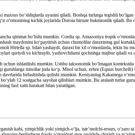
axsus boʻshliqlarda uyasini qiladi. Boshqa turlarga tegishli boʻlgan ya
ʻir oʻrmonining kichik joylarida Duroia hirsute hukmronlik qiladi. Bu o
 ancha qimmat boʻlishi mumkin. Cordia sp. Amazoniya tropik oʻrmonlari
ashash maydonini koʻpaytirish uchun chumolilar daraxtning gul kurtaklar
moli Hirtella sp. bilan yashaydi. daraxt bir xil oʻrmonlarda, lekin bu mu
oylari quriydi va kichrayib, yashovchilarni qochishga majbur qiladi va 
ash uchun ishlatilishi mumkin. Ushbu taksonomik boʻlmagan kontekstda „b
agi guruhlarga misollar juda koʻp. Misol uchun, zebra (Equus burchelli)
chish davrlarida birlashishda qolishi mumkin. Keniyaning Kakamega oʻrm
boʻylab 12 soatgacha sayohat qilishlari mumkin. Bu aralash turlar guruhla
ning faol xatti-harakati bilan yaratilgan.
sh kabi, yirtqichlik yoki yirtqich-oʻlja, isteʼmolchi-resurs, oʻzaro ta
i) shaxsiga beriladigan foyda oʻrtasidagi mos ravishda chiziqli va toʻyin