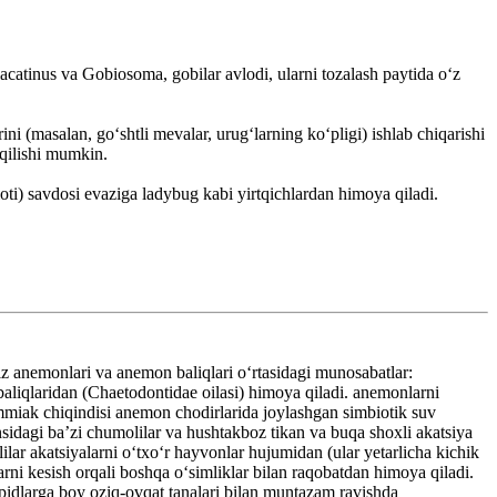
lacatinus va Gobiosoma, gobilar avlodi, ularni tozalash paytida oʻz
ni (masalan, goʻshtli mevalar, urugʻlarning koʻpligi) ishlab chiqarishi
 qilishi mumkin.
oti) savdosi evaziga ladybug kabi yirtqichlardan himoya qiladi.
z anemonlari va anemon baliqlari oʻrtasidagi munosabatlar:
baliqlaridan (Chaetodontidae oilasi) himoya qiladi. anemonlarni
mmiak chiqindisi anemon chodirlarida joylashgan simbiotik suv
sidagi baʼzi chumolilar va hushtakboz tikan va buqa shoxli akatsiya
ilar akatsiyalarni oʻtxoʻr hayvonlar hujumidan (ular yetarlicha kichik
arni kesish orqali boshqa oʻsimliklar bilan raqobatdan himoya qiladi.
ipidlarga boy oziq-ovqat tanalari bilan muntazam ravishda