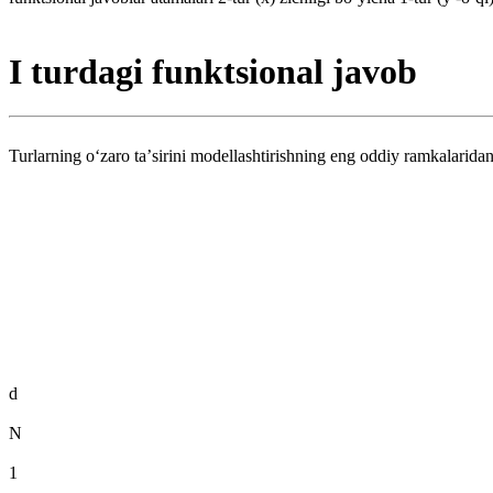
I turdagi funktsional javob
Turlarning oʻzaro taʼsirini modellashtirishning eng oddiy ramkalaridan
d
N
1