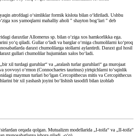
qin atrofdagi oʻsimliklar formik kislota bilan oʻldiriladi. Ushbu
ʻziga xos yamoqlarni mahalliy aholi " shayton bogʻlari " deb
dagi daraxtlar Allomerus sp. bilan oʻziga xos hamkorlikka ega.
ini yoʻq qiladi. Gullar oʻladi va barglar oʻrniga chumolilarni koʻproq
nosabatlarda daraxt chumolilarga stollarni aylantirdi. Daraxt gul hosil
daraxt gullari chumolilar hujumidan xalos boʻladi.
ir xil turdagi guruhlar“ va „aralash turlar guruhlari“ ga murojaat
 va yovvoyi oʻrmon (Connochaetes taurinus) yirtqichlarni toʻsqinlik
onidagi maymun turlari boʻlgan Cercopithecus mitis va Cercopithecus
rini bir xil yashash joyini boʻlishish tasodifi bilan izohlab
ʼsirlardan orqada qolgan. Mutualizm modellarida „I-toifa“ va „II-toifa“
gan munosabatlarga ishora qiladi. -oʻq).