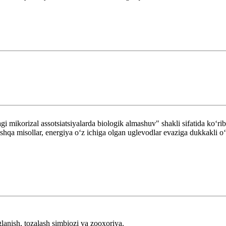
agi mikorizal assotsiatsiyalarda biologik almashuv" shakli sifatida koʻ
oshqa misollar, energiya oʻz ichiga olgan uglevodlar evaziga dukkakli oʻ
lanish, tozalash simbiozi va zooxoriya.