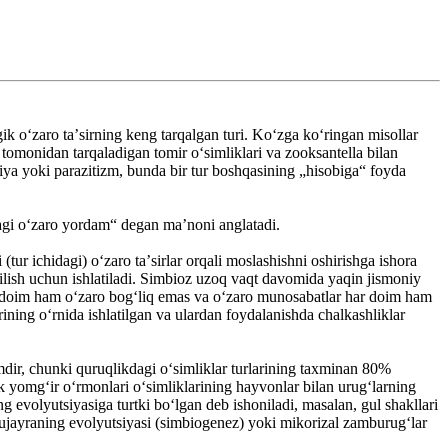
ogik oʻzaro taʼsirning keng tarqalgan turi. Koʻzga koʻringan misollar
 tomonidan tarqaladigan tomir oʻsimliklari va zooksantella bilan
siya yoki parazitizm, bunda bir tur boshqasining „hisobiga“ foyda
dagi oʻzaro yordam“ degan maʼnoni anglatadi.
ur ichidagi) oʻzaro taʼsirlar orqali moslashishni oshirishga ishora
 qilish uchun ishlatiladi. Simbioz uzoq vaqt davomida yaqin jismoniy
ar doim ham oʻzaro bogʻliq emas va oʻzaro munosabatlar har doim ham
rining oʻrnida ishlatilgan va ulardan foydalanishda chalkashliklar
mdir, chunki quruqlikdagi oʻsimliklar turlarining taxminan 80%
k yomgʻir oʻrmonlari oʻsimliklarining hayvonlar bilan urugʻlarning
g evolyutsiyasiga turtki boʻlgan deb ishoniladi, masalan, gul shakllari
hujayraning evolyutsiyasi (simbiogenez) yoki mikorizal zamburugʻlar