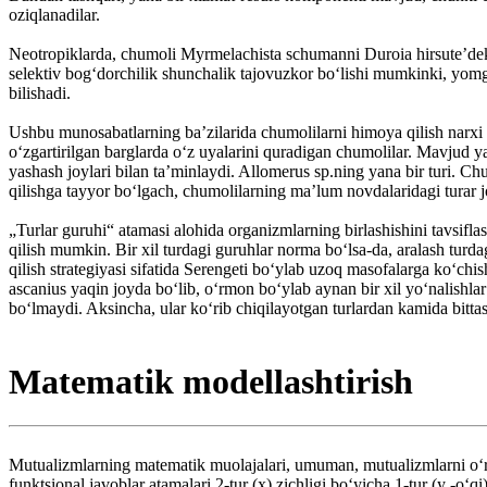
oziqlanadilar.
Neotropiklarda, chumoli Myrmelachista schumanni Duroia hirsuteʼdeki m
selektiv bogʻdorchilik shunchalik tajovuzkor boʻlishi mumkinki, yomg
bilishadi.
Ushbu munosabatlarning baʼzilarida chumolilarni himoya qilish narxi
oʻzgartirilgan barglarda oʻz uyalarini quradigan chumolilar. Mavjud y
yashash joylari bilan taʼminlaydi. Allomerus sp.ning yana bir turi. Chu
qilishga tayyor boʻlgach, chumolilarning maʼlum novdalaridagi turar j
„Turlar guruhi“ atamasi alohida organizmlarning birlashishini tavsifl
qilish mumkin. Bir xil turdagi guruhlar norma boʻlsa-da, aralash turd
qilish strategiyasi sifatida Serengeti boʻylab uzoq masofalarga koʻ
ascanius yaqin joyda boʻlib, oʻrmon boʻylab aynan bir xil yoʻnalishlar 
boʻlmaydi. Aksincha, ular koʻrib chiqilayotgan turlardan kamida bittasi
Matematik modellashtirish
Mutualizmlarning matematik muolajalari, umuman, mutualizmlarni oʻrgani
funktsional javoblar atamalari 2-tur (x) zichligi boʻyicha 1-tur (y -oʻq