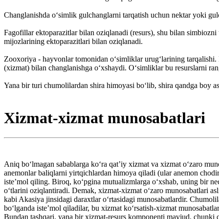
Changlanishda oʻsimlik gulchanglarni tarqatish uchun nektar yoki gulc
Fagofillar ektoparazitlar bilan oziqlanadi (resurs), shu bilan simbioz
mijozlarining ektoparazitlari bilan oziqlanadi.
Zooxoriya - hayvonlar tomonidan oʻsimliklar urugʻlarining tarqalishi. 
(xizmat) bilan changlanishga oʻxshaydi. Oʻsimliklar bu resurslarni ra
Yana bir turi chumolilardan shira himoyasi boʻlib, shira qandga boy a
Xizmat-xizmat munosabatlari
Aniq boʻlmagan sabablarga koʻra qatʼiy xizmat va xizmat oʻzaro munos
anemonlar baliqlarni yirtqichlardan himoya qiladi (ular anemon chodir
isteʼmol qiling. Biroq, koʻpgina mutualizmlarga oʻxshab, uning bir n
oʻtlarini oziqlantiradi. Demak, xizmat-xizmat oʻzaro munosabatlari a
kabi Akasiya jinsidagi daraxtlar oʻrtasidagi munosabatlardir. Chumolil
boʻlganda isteʼmol qiladilar, bu xizmat koʻrsatish-xizmat munosabatlar
Bundan tashqari, yana bir xizmat-resurs komponenti mavjud, chunki ch