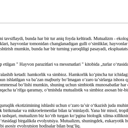
rni tavsiflaydi, bunda har bir tur aniq foyda keltiradi. Mutualizm - ekol
iklari, hayvonlar tomonidan changlanadigan gulli oʻsimliklar, hayvonlar
ishtirish mumkin, bunda har bir turning yaroqliligi pasayadi, ekspluatat
tilgan " Hayvon parazitlari va messmatlari " kitobida „turlar oʻrtasi
lashib ketadi: hamkorlik va simbioz. Hamkorlik koʻpincha tur ichidagi (t
 uchun ishlatilgan va baʼzan majburiy boʻlmagan oʻzaro taʼsirlarga ishora
ki kommensal boʻlishi mumkin, shuning uchun simbiotik munosabatlar h
shqacha taʼrifga qaramay, oʻtmishda mutualistik va simbioz asosan bir-bi
uruqlik ekotizimining ishlashi uchun oʻzaro taʼsir oʻtkazish juda muhi
 birikmalar va mikroelementlar bilan taʼminlaydi. Yana bir misol, tropi
 tashqari, mutualizm biz koʻrib turgan koʻpgina biologik xilma-xilliknin
ʻrtasidagi birgalikda evolyutsiya. Mutualizm, shuningdek, eukaryotik 
bi asosiy evolyutsion hodisalar bilan bogʻliq.