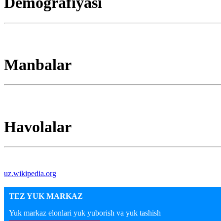
Demografiyasi
Manbalar
Havolalar
uz.wikipedia.org
TEZ YUK MARKAZ
Yuk markaz elonlari yuk yuborish va yuk tashish