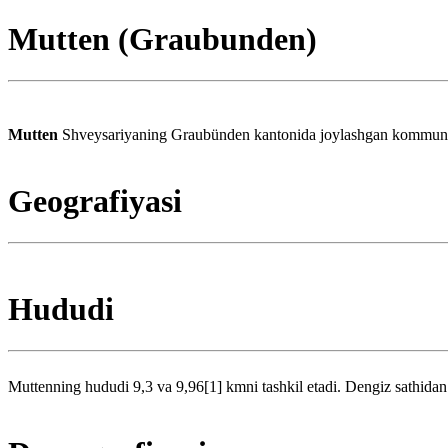
Mutten (Graubunden)
Mutten
Shveysariyaning Graubünden kantonida joylashgan kommunadir
Geografiyasi
Hududi
Muttenning hududi 9,3 va 9,96[1] kmni tashkil etadi. Dengiz sathida