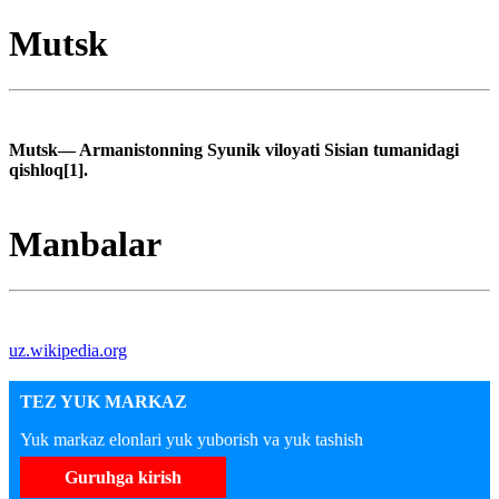
Mutsk
Mutsk— Armanistonning Syunik viloyati Sisian tumanidagi
qishloq[1].
Manbalar
uz.wikipedia.org
TEZ YUK MARKAZ
Yuk markaz elonlari yuk yuborish va yuk tashish
Guruhga kirish