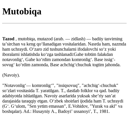
Mutobiqa
Tazod
, mutobiqa, mutazod (arab. — zidlash) — badiiy tasvirning
taʼsirchan va keng qoʻllanadigan vositalaridan. Nasrda ham, nazmda
ham uchraydi. Oʻzaro zid tushunchalarni ifodalovchi soʻz yoki
iboralarni ishlatishda koʻzga tashlanadi:Gahe tobtim falakdan
notavonligʻ, Gahe koʻrdim zamondan komronligʻ. Base issigʻ-
sovugʻ koʻrdim zamonda, Base achchigʻchuchuk togtim jahonda.
(Navoiy).
"Notavonligʻ— komronligʻ", "issiqsovuq", "achchigʻ-chuchuk"
soʻzlari vositasida T. yaratilgan. T., dastlab folklor va qad. badiiy
adabiyotda ishlatilgan. Navoiy asarlarida yuksak sheʼriy sanʼat
darajasida taraqqiy etgan. Oʻzbek shoirlari ijodida ham T. uchraydi
(Gʻ. Gʻulom, "Sen yetim emassan", E.Vohidov, "Yurak va akl" va
boshqalar). Ad.: Husayniy A., Badoyiʼ ussanoyiʼ, T., 1981.