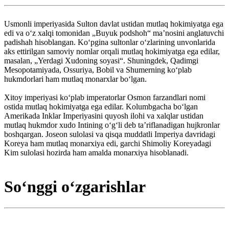
Usmonli imperiyasida Sulton davlat ustidan mutlaq hokimiyatga ega
edi va oʻz xalqi tomonidan „Buyuk podshoh“ maʼnosini anglatuvchi
padishah hisoblangan. Koʻpgina sultonlar oʻzlarining unvonlarida
aks ettirilgan samoviy nomlar orqali mutlaq hokimiyatga ega edilar,
masalan, „Yerdagi Xudoning soyasi“. Shuningdek, Qadimgi
Mesopotamiyada, Ossuriya, Bobil va Shumerning koʻplab
hukmdorlari ham mutlaq monarxlar boʻlgan.
Xitoy imperiyasi koʻplab imperatorlar Osmon farzandlari nomi
ostida mutlaq hokimiyatga ega edilar. Kolumbgacha boʻlgan
Amerikada Inklar Imperiyasini quyosh ilohi va xalqlar ustidan
mutlaq hukmdor xudo Intining oʻgʻli deb taʼriflanadigan hujkronlar
boshqargan. Joseon sulolasi va qisqa muddatli Imperiya davridagi
Koreya ham mutlaq monarxiya edi, garchi Shimoliy Koreyadagi
Kim sulolasi hozirda ham amalda monarxiya hisoblanadi.
Soʻnggi oʻzgarishlar