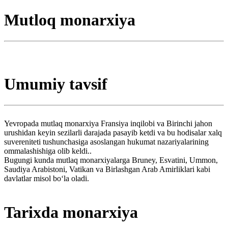
Mutloq monarxiya
Umumiy tavsif
Yevropada mutlaq monarxiya Fransiya inqilobi va Birinchi jahon
urushidan keyin sezilarli darajada pasayib ketdi va bu hodisalar xalq
suvereniteti tushunchasiga asoslangan hukumat nazariyalarining
ommalashishiga olib keldi..
Bugungi kunda mutlaq monarxiyalarga Bruney, Esvatini, Ummon,
Saudiya Arabistoni, Vatikan va Birlashgan Arab Amirliklari kabi
davlatlar misol boʻla oladi.
Tarixda monarxiya