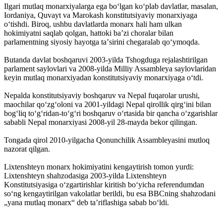
Ilgari mutlaq monarxiyalarga ega boʻlgan koʻplab davlatlar, masalan,
Iordaniya, Quvayt va Marokash konstitutsiyaviy monarxiyaga
oʻtishdi. Biroq, ushbu davlatlarda monarx hali ham ulkan
hokimiyatni saqlab qolgan, hattoki baʼzi choralar bilan
parlamentning siyosiy hayotga taʼsirini chegaralab qoʻymoqda.
Butanda davlat boshqaruvi 2003-yilda Tshogduga rejalashtirilgan
parlament saylovlari va 2008-yilda Milliy Assambleya saylovlaridan
keyin mutlaq monarxiyadan konstitutsiyaviy monarxiyaga oʻtdi.
Nepalda konstitutsiyaviy boshqaruv va Nepal fuqarolar urushi,
maochilar qoʻzgʻoloni va 2001-yildagi Nepal qirollik qirgʻini bilan
bogʻliq toʻgʻridan-toʻgʻri boshqaruv oʻrtasida bir qancha oʻzgarishlar
sababli Nepal monarxiyasi 2008-yil 28-mayda bekor qilingan.
Tongada qirol 2010-yilgacha Qonunchilik Assambleyasini mutloq
nazorat qilgan.
Lixtenshteyn monarx hokimiyatini kengaytirish tomon yurdi:
Lixtenshteyn shahzodasiga 2003-yilda Lixtenshteyn
Konstitutsiyasiga oʻzgartirishlar kiritish boʻyicha referendumdan
soʻng kengaytirilgan vakolatlar berildi, bu esa BBCning shahzodani
„yana mutlaq monarx“ deb taʼriflashiga sabab boʻldi.