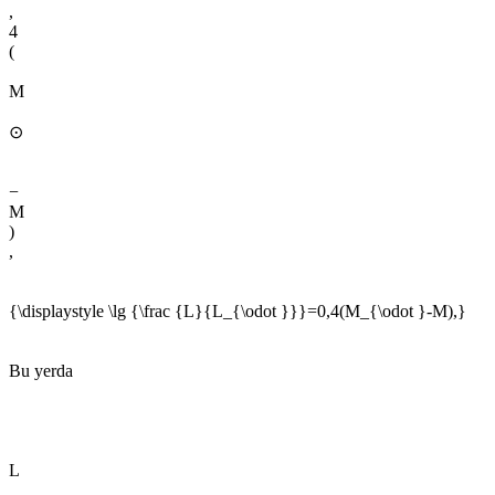
,
4
(
M
⊙
−
M
)
,
{\displaystyle \lg {\frac {L}{L_{\odot }}}=0,4(M_{\odot }-M),}
Bu yerda
L