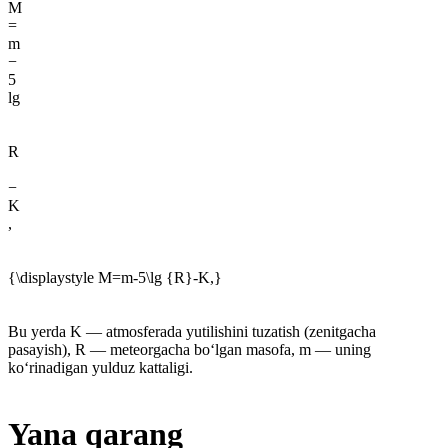
M
=
m
−
5
lg
R
−
K
,
{\displaystyle M=m-5\lg {R}-K,}
Bu yerda K — atmosferada yutilishini tuzatish (zenitgacha
pasayish), R — meteorgacha boʻlgan masofa, m — uning
koʻrinadigan yulduz kattaligi.
Yana qarang