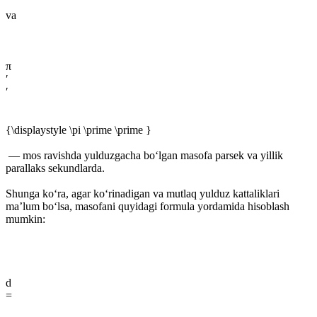
va
π
′
′
{\displaystyle \pi \prime \prime }
— mos ravishda yulduzgacha boʻlgan masofa parsek va yillik
parallaks sekundlarda.
Shunga koʻra, agar koʻrinadigan va mutlaq yulduz kattaliklari
maʼlum boʻlsa, masofani quyidagi formula yordamida hisoblash
mumkin:
d
=