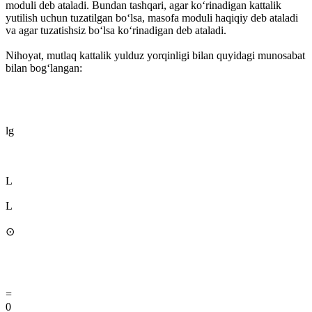
moduli deb ataladi. Bundan tashqari, agar koʻrinadigan kattalik
yutilish uchun tuzatilgan boʻlsa, masofa moduli haqiqiy deb ataladi
va agar tuzatishsiz boʻlsa koʻrinadigan deb ataladi.
Nihoyat, mutlaq kattalik yulduz yorqinligi bilan quyidagi munosabat
bilan bogʻlangan:
lg
L
L
⊙
=
0