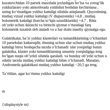
kuzatuvchidan 10 parsek masofada joylashgan boʻlsa va yorugʻlik
yulduzlararo yoki atmosferada yutilishni boshdan kechirmasa ,
uning koʻrinadigan yulduz kattaligi sifatida aniqlanadi. Quyoshning
mutlaq vizual yulduz kattaligi (V diapazonida) +4,8 , mutlaq
bolometrik kattaligi (barcha toʻlqin uzunliklarida) +4,7 . Bitta
ob’yekt uchun ikkinchi va birinchi qiymat oʻrtasidagi farq
bolometrik tuzatish deb ataladi va u har doim manfiy qiymatga ega.
Galaktikalar, baʼzi yulduz klasterlari va tumanliklarining oʻlchamlari
10 parsekdan kattaroqdir, shuning uchun ular uchun mutlaq yulduz
kattaligi biroz boshqacha tarzda oʻlchanadi: ular yorqinligi butun
galaktika, klaster yoki tumanliklarning umumiy yorqinligiga teng
boʻlgan nuqta ob’yekti sifatida qaraladi. va bunday ob’yekt uchun u
odatiy tarzda mutlaq yulduz kattaligi bilan oʻlchanadi. Masalan,
Andromeda galaktikasi mutlaq yulduz kattaligi −20,5 ga teng.
Taʼrifdan, agar koʻrinma yulduz kattaligi
m
{\displaystyle m}