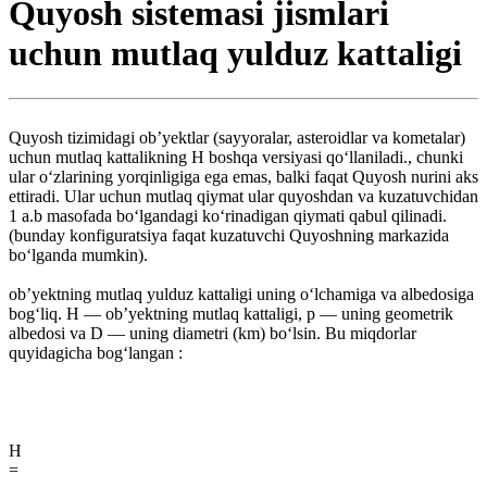
Quyosh sistemasi jismlari
uchun mutlaq yulduz kattaligi
Quyosh tizimidagi ob’yektlar (sayyoralar, asteroidlar va kometalar)
uchun mutlaq kattalikning H boshqa versiyasi qoʻllaniladi., chunki
ular oʻzlarining yorqinligiga ega emas, balki faqat Quyosh nurini aks
ettiradi. Ular uchun mutlaq qiymat ular quyoshdan va kuzatuvchidan
1 a.b masofada boʻlgandagi koʻrinadigan qiymati qabul qilinadi.
(bunday konfiguratsiya faqat kuzatuvchi Quyoshning markazida
boʻlganda mumkin).
ob’yektning mutlaq yulduz kattaligi uning oʻlchamiga va albedosiga
bogʻliq. H — ob’yektning mutlaq kattaligi, p — uning geometrik
albedosi va D — uning diametri (km) boʻlsin. Bu miqdorlar
quyidagicha bogʻlangan :
H
=