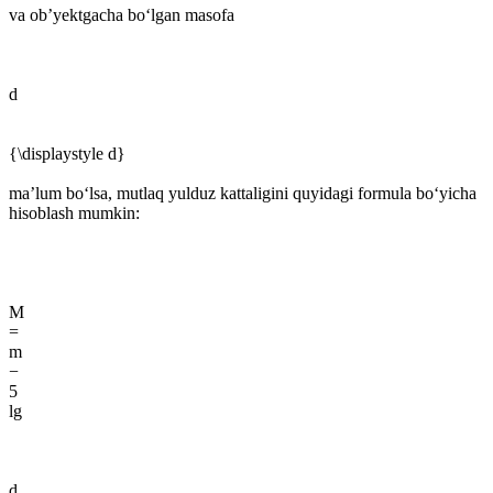
va ob’yektgacha boʻlgan masofa
d
{\displaystyle d}
maʼlum boʻlsa, mutlaq yulduz kattaligini quyidagi formula boʻyicha
hisoblash mumkin:
M
=
m
−
5
lg
d