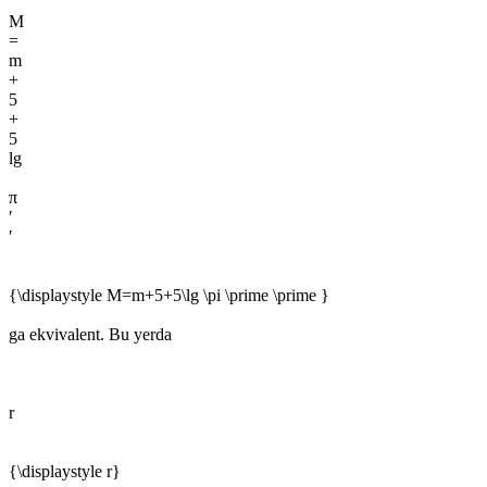
M
=
m
+
5
+
5
lg
π
′
′
{\displaystyle M=m+5+5\lg \pi \prime \prime }
ga ekvivalent. Bu yerda
r
{\displaystyle r}