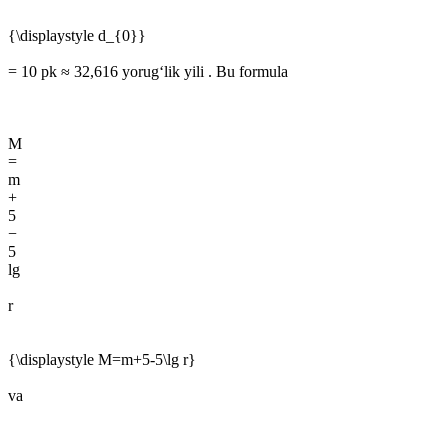
{\displaystyle d_{0}}
= 10 pk ≈ 32,616 yorugʻlik yili . Bu formula
M
=
m
+
5
−
5
lg
r
{\displaystyle M=m+5-5\lg r}
va