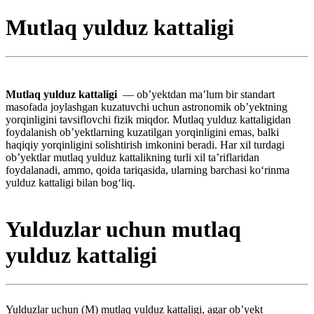
Mutlaq yulduz kattaligi
Mutlaq yulduz kattaligi
— ob’yektdan maʼlum bir standart
masofada joylashgan kuzatuvchi uchun astronomik ob’yektning
yorqinligini tavsiflovchi fizik miqdor. Mutlaq yulduz kattaligidan
foydalanish ob’yektlarning kuzatilgan yorqinligini emas, balki
haqiqiy yorqinligini solishtirish imkonini beradi. Har xil turdagi
ob’yektlar mutlaq yulduz kattalikning turli xil taʼriflaridan
foydalanadi, ammo, qoida tariqasida, ularning barchasi koʻrinma
yulduz kattaligi bilan bogʻliq.
Yulduzlar uchun mutlaq
yulduz kattaligi
Yulduzlar uchun (M) mutlaq yulduz kattaligi, agar ob’yekt