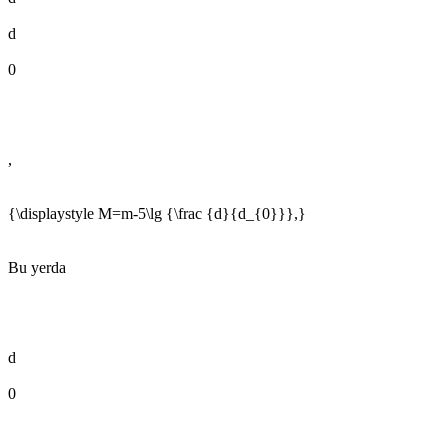
d
0
,
{\displaystyle M=m-5\lg {\frac {d}{d_{0}}},}
Bu yerda
d
0