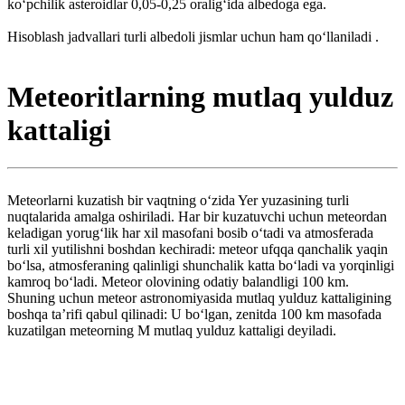
koʻpchilik asteroidlar 0,05-0,25 oraligʻida albedoga ega.
Hisoblash jadvallari turli albedoli jismlar uchun ham qoʻllaniladi .
Meteoritlarning mutlaq yulduz
kattaligi
Meteorlarni kuzatish bir vaqtning oʻzida Yer yuzasining turli
nuqtalarida amalga oshiriladi. Har bir kuzatuvchi uchun meteordan
keladigan yorugʻlik har xil masofani bosib oʻtadi va atmosferada
turli xil yutilishni boshdan kechiradi: meteor ufqqa qanchalik yaqin
boʻlsa, atmosferaning qalinligi shunchalik katta boʻladi va yorqinligi
kamroq boʻladi. Meteor olovining odatiy balandligi 100 km.
Shuning uchun meteor astronomiyasida mutlaq yulduz kattaligining
boshqa taʼrifi qabul qilinadi: U boʻlgan, zenitda 100 km masofada
kuzatilgan meteorning M mutlaq yulduz kattaligi deyiladi.