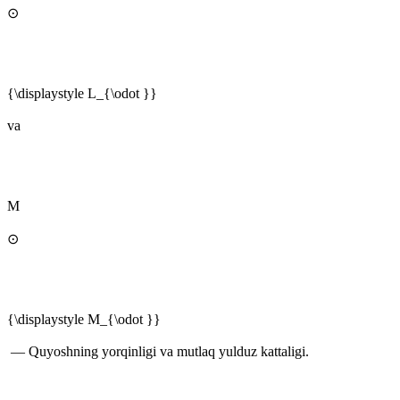
⊙
{\displaystyle L_{\odot }}
va
M
⊙
{\displaystyle M_{\odot }}
— Quyoshning yorqinligi va mutlaq yulduz kattaligi.