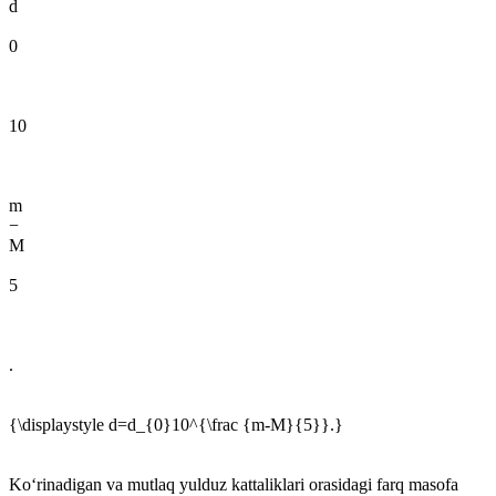
d
0
10
m
−
M
5
.
{\displaystyle d=d_{0}10^{\frac {m-M}{5}}.}
Koʻrinadigan va mutlaq yulduz kattaliklari orasidagi farq masofa