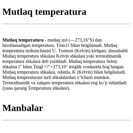
Mutlaq temperatura
Mutlaq temperatura
- mutlaq nol (—273,16°S) dan
hisoblanadigan temperatura, Tmu11 bilan belgilanadi. Mutlaq
temperatura tushunchasini U. Tomson (Kelvin) kiritgan; shusababli
Mutlaq temperatura shkalasi Kelvin shkalasi yoki termodinamik
temperatura shkalasi deb yuritiladi. Mutlaq temperatura Selsiy
shkalasi t" bilan Tiugl =/"+273,16° tenglik vositasida bogʻlangan.
Mutlaq temperatura shkalasi, odatda, K (Kelvin) bilan belgilanadi.
Mutlaq temperaturani turli shkalalardan oʻlchash mumkin.
Termodinamik va xalqaro temperatura shkalasi eng koʻp ishlatiladi
(yana qarang Temperatura shkalasi).
Manbalar