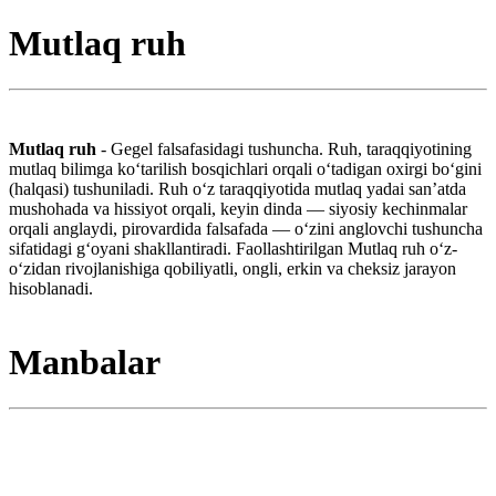
Mutlaq ruh
Mutlaq ruh
- Gegel falsafasidagi tushuncha. Ruh, taraqqiyotining
mutlaq bilimga koʻtarilish bosqichlari orqali oʻtadigan oxirgi boʻgini
(halqasi) tushuniladi. Ruh oʻz taraqqiyotida mutlaq yadai sanʼatda
mushohada va hissiyot orqali, keyin dinda — siyosiy kechinmalar
orqali anglaydi, pirovardida falsafada — oʻzini anglovchi tushuncha
sifatidagi gʻoyani shakllantiradi. Faollashtirilgan Mutlaq ruh oʻz-
oʻzidan rivojlanishiga qobiliyatli, ongli, erkin va cheksiz jarayon
hisoblanadi.
Manbalar