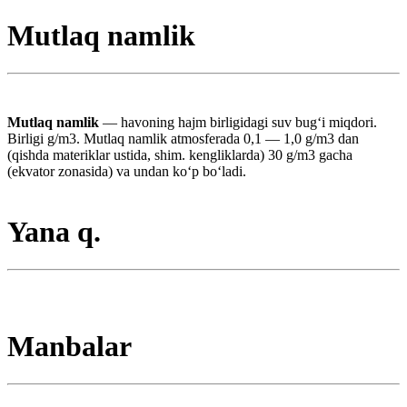
Mutlaq namlik
Mutlaq namlik
— havoning hajm birligidagi suv bugʻi miqdori.
Birligi g/m3. Mutlaq namlik atmosferada 0,1 — 1,0 g/m3 dan
(qishda materiklar ustida, shim. kengliklarda) 30 g/m3 gacha
(ekvator zonasida) va undan koʻp boʻladi.
Yana q.
Manbalar