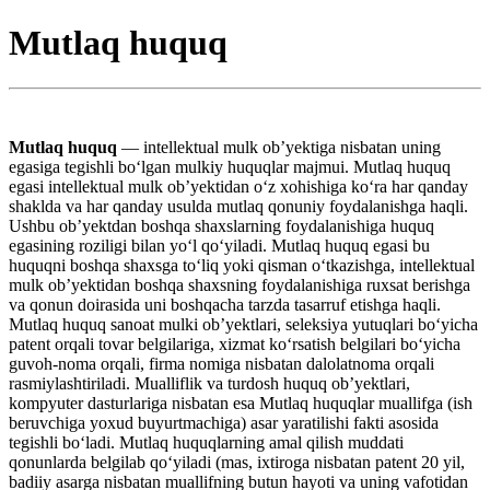
Mutlaq huquq
Mutlaq huquq
— intellektual mulk obʼyektiga nisbatan uning
egasiga tegishli boʻlgan mulkiy huquqlar majmui. Mutlaq huquq
egasi intellektual mulk obʼyektidan oʻz xohishiga koʻra har qanday
shaklda va har qanday usulda mutlaq qonuniy foydalanishga haqli.
Ushbu obʼyektdan boshqa shaxslarning foydalanishiga huquq
egasining roziligi bilan yoʻl qoʻyiladi. Mutlaq huquq egasi bu
huquqni boshqa shaxsga toʻliq yoki qisman oʻtkazishga, intellektual
mulk obʼyektidan boshqa shaxsning foydalanishiga ruxsat berishga
va qonun doirasida uni boshqacha tarzda tasarruf etishga haqli.
Mutlaq huquq sanoat mulki obʼyektlari, seleksiya yutuqlari boʻyicha
patent orqali tovar belgilariga, xizmat koʻrsatish belgilari boʻyicha
guvoh-noma orqali, firma nomiga nisbatan dalolatnoma orqali
rasmiylashtiriladi. Mualliflik va turdosh huquq obʼyektlari,
kompyuter dasturlariga nisbatan esa Mutlaq huquqlar muallifga (ish
beruvchiga yoxud buyurtmachiga) asar yaratilishi fakti asosida
tegishli boʻladi. Mutlaq huquqlarning amal qilish muddati
qonunlarda belgilab qoʻyiladi (mas, ixtiroga nisbatan patent 20 yil,
badiiy asarga nisbatan muallifning butun hayoti va uning vafotidan