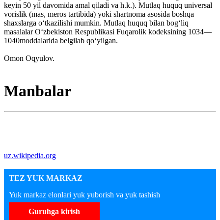
keyin 50 yil davomida amal qiladi va h.k.). Mutlaq huquq universal
vorislik (mas, meros tartibida) yoki shartnoma asosida boshqa
shaxslarga oʻtkazilishi mumkin. Mutlaq huquq bilan bogʻliq
masalalar Oʻzbekiston Respublikasi Fuqarolik kodeksining 1034—
1040moddalarida belgilab qoʻyilgan.
Omon Oqyulov.
Manbalar
uz.wikipedia.org
TEZ YUK MARKAZ
Yuk markaz elonlari yuk yuborish va yuk tashish
Guruhga kirish