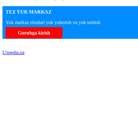
TEZ YUK MARKAZ
Yuk markaz elonlari yuk yuborish va yuk tashish
Guruhga kirish
Uzpedia.uz