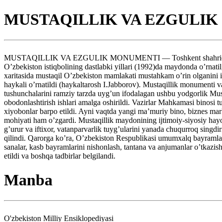
MUSTAQILLIK VA EZGULI
MUSTAQILLIK VA EZGULIK MONUMENTI — Toshkent shahridagi Musta
O’zbekiston istiqbolining dastlabki yillari (1992)da maydonda o’rnat
xaritasida mustaqil O’zbekiston mamlakati mustahkam o’rin olganini 
haykali o’rnatildi (haykaltarosh I.Jabborov). Mustaqillik monumenti va
tushunchalarini ramziy tarzda uyg’un ifodalagan ushbu yodgorlik Mus
obodonlashtirish ishlari amalga oshirildi. Vazirlar Mahkamasi binosi t
xiyobonlar barpo etildi. Ayni vaqtda yangi ma’muriy bino, biznes mar
mohiyati ham o’zgardi. Mustaqillik maydonining ijtimoiy-siyosiy hayot
g’urur va iftixor, vatanparvarlik tuyg’ularini yanada chuqurroq singd
qilindi. Qarorga ko’ra, O’zbekiston Respublikasi umumxalq bayramlar
sanalar, kasb bayramlarini nishonlash, tantana va anjumanlar o’tkazi
etildi va boshqa tadbirlar belgilandi.
Manba
O'zbekiston Milliy Ensiklopediyasi