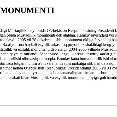
K MONUMENTI
qillik maydonida O’zbekiston Respublikasining Prezidenti I.Kar
ilgan obida Mustaqillik monumenti deb atalgan. Ramziy ravishdagi yer s
ifodalaydi. 2005 yil 28 dekabrda ushbu monument oldiga farzandini ba
 Baxtiyor ona haykali ezgulik arkasi, oq poyondoz shaklidagi keng yo’la
taqillik va ezgulik monumenti deb ataldi. 2004-2005 yillarda Mustaqil
ubdan qayta ta’mirlandi, Senat binosi, ezgulik arkasi, tasviriy san’at 
kazi qurilishi nihoyasiga etmoqda. Bunday katta bunyodkorlik ishlari 
imizda tutgan muhim o’rni va ahamiyatini inobatga olib hamda xalqimiz,
irish maqsadida O’zbekiston Respublikasi Prezidentining 2006 yil 3 Fev
i hamda davlat miqyosidagi boshqa tantanali marosimlarda, shuningdek,
sh munosabati bilan Mustaqillik va ezgulik monumenti poyiga gulchambar