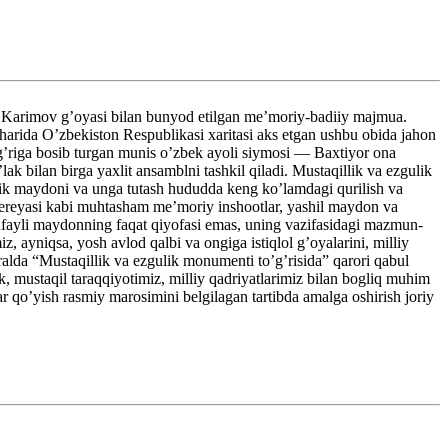
imov g’oyasi bilan bunyod etilgan me’moriy-badiiy majmua.
harida O’zbekiston Respublikasi xaritasi aks etgan ushbu obida jahon
g’riga bosib turgan munis o’zbek ayoli siymosi — Baxtiyor ona
k bilan birga yaxlit ansamblni tashkil qiladi. Mustaqillik va ezgulik
lik maydoni va unga tutash hududda keng ko’lamdagi qurilish va
g’alereyasi kabi muhtasham me’moriy inshootlar, yashil maydon va
tufayli maydonning faqat qiyofasi emas, uning vazifasidagi mazmun-
 ayniqsa, yosh avlod qalbi va ongiga istiqlol g’oyalarini, milliy
ralda “Mustaqillik va ezgulik monumenti to’g’risida” qarori qabul
 mustaqil taraqqiyotimiz, milliy qadriyatlarimiz bilan bogliq muhim
 qo’yish rasmiy marosimini belgilagan tartibda amalga oshirish joriy