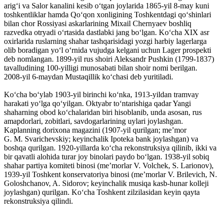
arigʻi va Salor kanalini kesib oʻtgan joylarida 1865-yil 8-may kuni
toshkentliklar hamda Qoʻqon xonligining Toshkentdagi qoʻshinlari
bilan chor Rossiyasi askarlarining Mixail Chernyaev boshliq
razvedka otryadi oʻrtasida dastlabki jang boʻlgan. Koʻcha XIX asr
oxirlarida ruslarning shahar tashqarisidagi yozgi harbiy lagerlarga
olib boradigan yoʻl oʻrnida vujudga kelgani uchun Lager prospekti
deb nomlangan. 1899-yil rus shoiri Aleksandr Pushkin (1799-1837)
tavalludining 100-yilligi munosabati bilan shoir nomi berilgan.
2008-yil 6-maydan Mustaqillik koʻchasi deb yuritiladi.
Koʻcha boʻylab 1903-yil birinchi koʻnka, 1913-yildan tramvay
harakati yoʻlga qoʻyilgan. Oktyabr toʻntarishiga qadar Yangi
shaharning obod koʻchalaridan biri hisoblanib, unda asosan, rus
amapdorlari, zobitlari, savdogarlarining uylari joylashgan.
Kaplanning dorixona magazini (1907-yil qurilgan; meʼmor
G. M. Svarichevskiy; keyinchalik Ipoteka bank joylashgan) va
boshqa qurilgan. 1920-yillarda koʻcha rekonstruksiya qilinib, ikki va
bir qavatli alohida turar joy binolari paydo boʻlgan. 1938-yil sobiq
shahar partiya komiteti binosi (meʼmorlar V. Volchek, S. Larionov),
1939-yil Toshkent konservatoriya binosi (meʼmorlar V. Brilevich, N.
Goloshchanov, A. Sidorov; keyinchalik musiqa kasb-hunar kolleji
joylashgan) qurilgan. Koʻcha Toshkent zilzilasidan keyin qayta
rekonstruksiya qilindi.