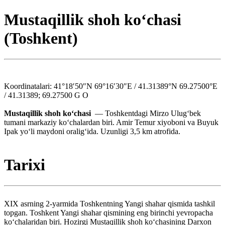
Mustaqillik shoh koʻchasi
(Toshkent)
Koordinatalari: 41°18′50″N 69°16′30″E / 41.31389°N 69.27500°E
/ 41.31389; 69.27500 G O
Mustaqillik shoh koʻchasi
— Toshkentdagi Mirzo Ulugʻbek
tumani markaziy koʻchalardan biri. Amir Temur xiyoboni va Buyuk
Ipak yoʻli maydoni oraligʻida. Uzunligi 3,5 km atrofida.
Tarixi
XIX asrning 2-yarmida Toshkentning Yangi shahar qismida tashkil
topgan. Toshkent Yangi shahar qismining eng birinchi yevropacha
koʻchalaridan biri. Hozirgi Mustaqillik shoh koʻchasining Darxon