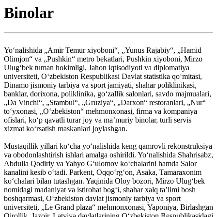
Binolar
Yoʻnalishida „Amir Temur xiyoboni“, „Yunus Rajabiy“, „Hamid
Olimjon“ va „Pushkin“ metro bekatlari, Pushkin xiyoboni, Mirzo
Ulugʻbek tuman hokimligi, Jahon iqtisodiyoti va diplomatiya
universiteti, Oʻzbekiston Respublikasi Davlat statistika qoʻmitasi,
Dinamo jismoniy tarbiya va sport jamiyati, shahar poliklinikasi,
banklar, dorixona, poliklinika, goʻzallik salonlari, savdo majmualari,
„Da Vinchi“, „Stambul“, „Gruziya“, „Darxon“ restoranlari, „Nur“
toʻyxonasi, „Oʻzbekiston“ mehmonxonasi, firma va kompaniya
ofislari, koʻp qavatli turar joy va maʼmuriy binolar, turli servis
xizmat koʻrsatish maskanlari joylashgan.
Mustaqillik yillari koʻcha yoʻnalishida keng qamrovli rekonstruksiya
va obodonlashtirish ishlari amalga oshirildi. Yoʻnalishida Shahrisabz,
Abdulla Qodiriy va Yahyo Gʻulomov koʻchalarini hamda Salor
kanalini kesib oʻtadi. Parkent, Oqqoʻrgʻon, Asaka, Tamaraxonim
koʻchalari bilan tutashgan. Yaqinida Oloy bozori, Mirzo Ulugʻbek
nomidagi madaniyat va istirohat bogʻi, shahar xalq taʼlimi bosh
boshqarmasi, Oʻzbekiston davlat jismoniy tarbiya va sport
universiteti, „Le Grand plaza“ mehmonxonasi, Yaponiya, Birlashgan
Qirollik, Jazoir, Latviya davlatlarining Oʻzbekiston Respublikasidagi