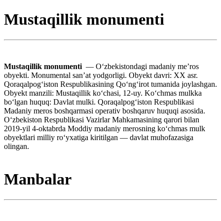
Mustaqillik monumenti
Mustaqillik monumenti
— Oʻzbekistondagi madaniy meʼros
obyekti. Monumental sanʼat yodgorligi. Obyekt davri: XX asr.
Qoraqalpogʻiston Respublikasining Qoʻngʻirot tumanida joylashgan.
Obyekt manzili: Mustaqillik koʻchasi, 12-uy. Koʻchmas mulkka
boʻlgan huquq: Davlat mulki. Qoraqalpogʻiston Respublikasi
Madaniy meros boshqarmasi operativ boshqaruv huquqi asosida.
Oʻzbekiston Respublikasi Vazirlar Mahkamasining qarori bilan
2019-yil 4-oktabrda Moddiy madaniy merosning koʻchmas mulk
obyektlari milliy roʻyxatiga kiritilgan — davlat muhofazasiga
olingan.
Manbalar