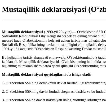
Mustaqillik deklaratsiyasi (Oʻz
Mustaqillik deklaratsiyasi
(1990-yil 20-iyun) — Oʻzbekiston SSR Ol
Sotsialistik Respublikasi Oliy Kengashi oʻzbek xalqining davlat qurilish
maqsad haqi, Oʻzbekistonning kelajagi uchun tarixiy masʼuliyatni chu
Sotsialistik Respublikasining davlat mu-staqilligini eʼlon qiladi", deb
1991-yil 31 avgustda "Oʻzbekiston Respublikasining Davlat mustaqillig
Bu hujjatning tarixiy ahamiyati eng avvalo, O'zbekistonning o‘z taqdiri
izohlanadi. Mustaqillik deklaratsiyasida O'zbekistonning hududida asr
hujjatning murakkab sharoitlarda qabul qilinishi O‘zbekistonning must
Mustaqillik deklaratsiyasi quyidagilarni o'z ichiga oladi:
1.
O‘zbekiston SSRning demokratik davlat mustaqilligi respublikaning
2.
O‘zbekiston SSRning davlat hududi chegarasi daxlsiz va bu hudud
3.
O‘zbekiston SSRda davlat hokimiyati uning hududiga kiradigan barc