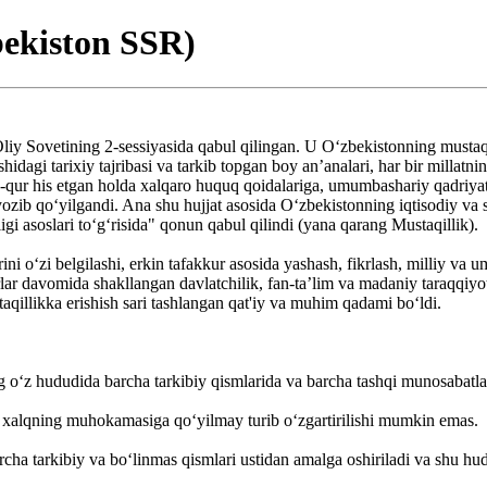
bekiston SSR)
iy Sovetining 2-sessiyasida qabul qilingan. U Oʻzbekistonning musta
idagi tarixiy tajribasi va tarkib topgan boy anʼanalari, har bir millatni
-qur his etgan holda xalqaro huquq qoidalariga, umumbashariy qadriyat
 yozib qoʻyilgandi. Ana shu hujjat asosida Oʻzbekistonning iqtisodiy va s
i asoslari toʻgʻrisida" qonun qabul qilindi (yana qarang Mustaqillik).
ni o‘zi belgilashi, erkin tafakkur asosida yashash, fikrlash, milliy va u
lar davomida shakllangan davlatchilik, fan-ta’lim va madaniy taraqqiyot
aqillikka erishish sari tashlangan qat'iy va muhim qadami bo‘ldi.
 o‘z hududida barcha tarkibiy qismlarida va barcha tashqi munosabatlar
 xalqning muhokamasiga qo‘yilmay turib o‘zgartirilishi mumkin emas.
ha tarkibiy va bo‘linmas qismlari ustidan amalga oshiriladi va shu hud