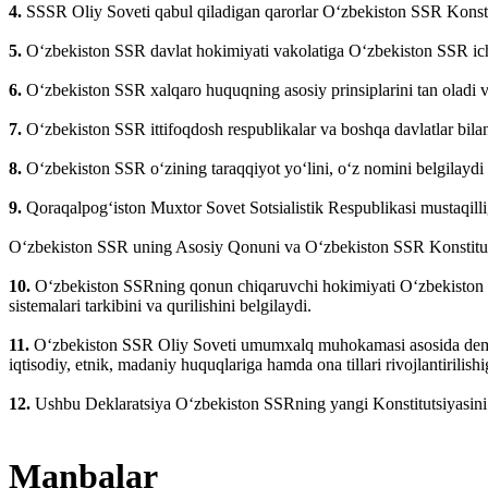
4.
SSSR Oliy Soveti qabul qiladigan qarorlar O‘zbekiston SSR Konst
5.
O‘zbekiston SSR davlat hokimiyati vakolatiga O‘zbekiston SSR ichki
6.
O‘zbekiston SSR xalqaro huquqning asosiy prinsiplarini tan oladi v
7.
O‘zbekiston SSR ittifoqdosh respublikalar va boshqa davlatlar bila
8.
O‘zbekiston SSR o‘zining taraqqiyot yo‘lini, o‘z nomini belgilaydi v
9.
Qoraqalpog‘iston Muxtor Sovet Sotsialistik Respublikasi mustaqilli
O‘zbekiston SSR uning Asosiy Qonuni va O‘zbekiston SSR Konstituts
10.
O‘zbekiston SSRning qonun chiqaruvchi hokimiyati O‘zbekiston SS
sistemalari tarkibini va qurilishini belgilaydi.
11.
O‘zbekiston SSR Oliy Soveti umumxalq muhokamasi asosida demokra
iqtisodiy, etnik, madaniy huquqlariga hamda ona tillari rivojlantirilishig
12.
Ushbu Deklaratsiya O‘zbekiston SSRning yangi Konstitutsiyasini h
Manbalar