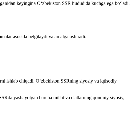
nganidan keyingina O‘zbekiston SSR hududida kuchga ega bo‘ladi.
omalar asosida belgilaydi va amalga oshiradi.
i ishlab chiqadi. O‘zbekiston SSRning siyosiy va iqtisodiy
SRda yashayotgan barcha millat va elatlarning qonuniy siyosiy,