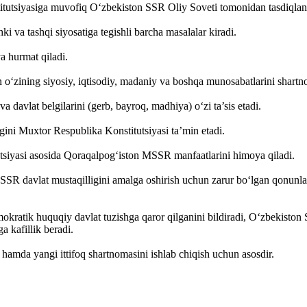
itutsiyasiga muvofiq O‘zbekiston SSR Oliy Soveti tomonidan tasdiqla
 va tashqi siyosatiga tegishli barcha masalalar kiradi.
a hurmat qiladi.
n o‘zining siyosiy, iqtisodiy, madaniy va boshqa munosabatlarini shartn
a davlat belgilarini (gerb, bayroq, madhiya) o‘zi ta’sis etadi.
gini Muxtor Respublika Konstitutsiyasi ta’min etadi.
iyasi asosida Qoraqalpog‘iston MSSR manfaatlarini himoya qiladi.
R davlat mustaqilligini amalga oshirish uchun zarur bo‘lgan qonunlarn
tik huquqiy davlat tuzishga qaror qilganini bildiradi, O‘zbekiston S
a kafillik beradi.
amda yangi ittifoq shartnomasini ishlab chiqish uchun asosdir.