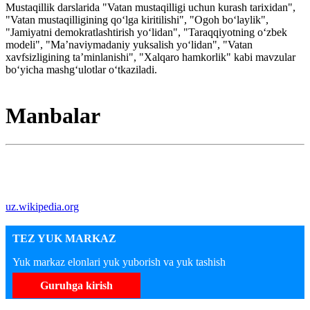
Mustaqillik darslarida "Vatan mustaqilligi uchun kurash tarixidan",
"Vatan mustaqilligining qoʻlga kiritilishi", "Ogoh boʻlaylik",
"Jamiyatni demokratlashtirish yoʻlidan", "Taraqqiyotning oʻzbek
modeli", "Maʼnaviymadaniy yuksalish yoʻlidan", "Vatan
xavfsizligining taʼminlanishi", "Xalqaro hamkorlik" kabi mavzular
boʻyicha mashgʻulotlar oʻtkaziladi.
Manbalar
uz.wikipedia.org
TEZ YUK MARKAZ
Yuk markaz elonlari yuk yuborish va yuk tashish
Guruhga kirish