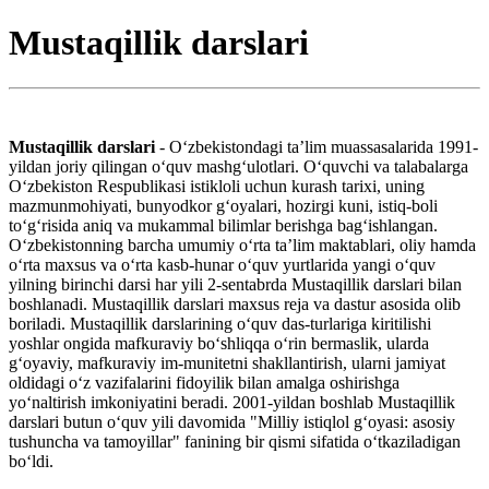
Mustaqillik darslari
Mustaqillik darslari
- Oʻzbekistondagi taʼlim muassasalarida 1991-
yildan joriy qilingan oʻquv mashgʻulotlari. Oʻquvchi va talabalarga
Oʻzbekiston Respublikasi istikloli uchun kurash tarixi, uning
mazmunmohiyati, bunyodkor gʻoyalari, hozirgi kuni, istiq-boli
toʻgʻrisida aniq va mukammal bilimlar berishga bagʻishlangan.
Oʻzbekistonning barcha umumiy oʻrta taʼlim maktablari, oliy hamda
oʻrta maxsus va oʻrta kasb-hunar oʻquv yurtlarida yangi oʻquv
yilning birinchi darsi har yili 2-sentabrda Mustaqillik darslari bilan
boshlanadi. Mustaqillik darslari maxsus reja va dastur asosida olib
boriladi. Mustaqillik darslarining oʻquv das-turlariga kiritilishi
yoshlar ongida mafkuraviy boʻshliqqa oʻrin bermaslik, ularda
gʻoyaviy, mafkuraviy im-munitetni shakllantirish, ularni jamiyat
oldidagi oʻz vazifalarini fidoyilik bilan amalga oshirishga
yoʻnaltirish imkoniyatini beradi. 2001-yildan boshlab Mustaqillik
darslari butun oʻquv yili davomida "Milliy istiqlol gʻoyasi: asosiy
tushuncha va tamoyillar" fanining bir qismi sifatida oʻtkaziladigan
boʻldi.