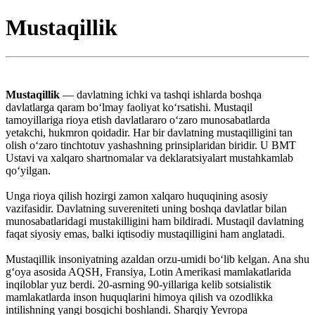
Mustaqillik
Mustaqillik
— davlatning ichki va tashqi ishlarda boshqa
davlatlarga qaram boʻlmay faoliyat koʻrsatishi. Mustaqil
tamoyillariga rioya etish davlatlararo oʻzaro munosabatlarda
yetakchi, hukmron qoidadir. Har bir davlatning mustaqilligini tan
olish oʻzaro tinchtotuv yashashning prinsiplaridan biridir. U BMT
Ustavi va xalqaro shartnomalar va deklaratsiyalart mustahkamlab
qoʻyilgan.
Unga rioya qilish hozirgi zamon xalqaro huquqining asosiy
vazifasidir. Davlatning suvereniteti uning boshqa davlatlar bilan
munosabatlaridagi mustakilligini ham bildiradi. Mustaqil davlatning
faqat siyosiy emas, balki iqtisodiy mustaqilligini ham anglatadi.
Mustaqillik insoniyatning azaldan orzu-umidi boʻlib kelgan. Ana shu
gʻoya asosida AQSH, Fransiya, Lotin Amerikasi mamlakatlarida
inqiloblar yuz berdi. 20-asrning 90-yillariga kelib sotsialistik
mamlakatlarda inson huquqlarini himoya qilish va ozodlikka
intilishning yangi bosqichi boshlandi. Sharqiy Yevropa