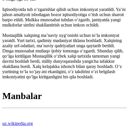
Iqtisodiyotda tub oʻzgarishlar qilish uchun imkoniyat yaratildi. Yaʼni
jahon amaliyoti isbotlagan bozor iqtisodiyotiga oʻtish uchun sharoit
barpo etildi. Mulkka munosabat tubdan oʻzgarib, jamiyatda yangi
mulkdorlar sinfini shakllantirish uchun imkon ochildi.
Mustaqillik xalqning maʼnaviy uygʻonishi uchun toʻla imkoniyat
yaratdi. Yurt tarixi, qadimiy madaniyat tiklana boshladi. Xalqining
azaliy urf-odatlari, maʼnaviy qadriyatlari unga qaytarib berildi.
Dinga munosabat mutlaqo ijobiy tomonga oʻzgardi. Shunday qilib,
qoʻlga kiritilgan Mustaqillik oʻzbek xalqi tarixida tamoman yangi
davrni boshlab berdi, milliy dunyoqarashda yangicha tafakkur
shakllana bordi. Xalq kelajakka ishonch bilan qaray boshladi. Oʻz
yurtining toʻla xoʻjay-ini ekanligini, oʻz takdirini oʻzi belgilash
imkoniyatini qoʻlga kiritganligini his qila boshladi.
Manbalar
uz.wikipedia.org