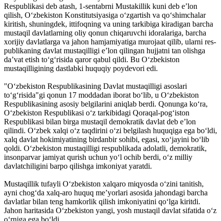
Respublikasi deb atash, 1-sentabrni Mustakillik kuni deb eʼlon
qilish, Oʻzbekiston Konstitutsiyasiga oʻzgartish va qoʻshimchalar
kiritish, shuningdek, ittifoqning va uning tarkibiga kiradigan barcha
mustaqil davlatlarning oliy qonun chiqaruvchi idoralariga, barcha
xorijiy davlatlarga va jahon hamjamiyatiga murojaat qilib, ularni res-
publikaning davlat mustaqilligi eʼlon qilingan hujjatni tan olishga
daʼvat etish toʻgʻrisida qaror qabul qildi. Bu Oʻzbekiston
mustaqilligining dastlabki huquqiy poydevori edi.
"Oʻzbekiston Respublikasining Davlat mustaqilligi asoslari
toʻgʻrisida"gi qonun 17 moddadan iborat boʻlib, u Oʻzbekiston
Respublikasining asosiy belgilarini aniqlab berdi. Qonunga koʻra,
Oʻzbekiston Respublikasi oʻz tarkibidagi Qoraqal-pogʻiston
Respublikasi bilan birga mustaqil demokratik davlat deb eʼlon
qilindi. Oʻzbek xalqi oʻz taqdirini oʻzi belgilash huquqiga ega boʻldi,
xalq davlat hokimiyatining birdanbir sohibi, egasi, xoʻjayini boʻlib
qoldi. Oʻzbekiston mustaqilligi respublikada adolatli, demokratik,
insonparvar jamiyat qurish uchun yoʻl ochib berdi, oʻz milliy
davlatchiligini barpo qilishga imkoniyat yaratdi.
Mustaqillik tufayli Oʻzbekiston xalqaro miqyosda oʻzini tanitish,
ayni chogʻda xalq-aro huquq meʼyorlari asosida jahondagi barcha
davlatlar bilan teng hamkorlik qilish imkoniyatini qoʻlga kiritdi.
Jahon haritasida Oʻzbekiston yangi, yosh mustaqil davlat sifatida oʻz
oʻrniga ega boʻldi.