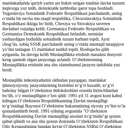
mamlakatlarida qariyb yarim asr hukm surgan totalitar davlat tuzumi
inqirozga yuz tutib, demokratik tartibotlar qaror topa boshladi.
Yugoslaviya Sotsialistik Federativ Respublikasi parchalanib, uning
oʻrnida bir necha mu-staqil respublika, Chexoslavakiya Sotsialistik
Respublikasi ikkiga boʻlinib, Chexiya va Slovakiya suveren
davlatlari vujudga keldi. Germaniya Federativ Respublikasi va
Germaniya Demokratik Respublikasi birlashib, nemislar
yashaydigan hududda sotsialistik tuzum barham topdi. Ayni
chogʻda, sobiq SSSR parchalanib uning oʻrnida mustaqil taraqqiyot
yoʻlini tanlagan 15 mamlakat tashkil topdi. Boshqacha qilib
aytganda, bu davrga kelib Mustaqillikka erishish masalasi dunyoni
keng qamrab olgan jarayonga aylandi. Oʻzbekistonning
Mustaqillikka erishishi ana shu olamshumul jarayon tarkibida yuz
berdi.
Mustaqillik imkoniyatlarini oldindan payqagan, mamlakat
ijtimoiysiyosiy jarayonlarining borishini toʻgʻri kuzatib, toʻgʻri
baholay bilgan Oʻzbekiston ittifokdoshlari orasida birinchilardan
boʻlib, oʻz mustaqilligini eʼlon qildi: 1991-yil 31 avgust kuni kabul
kilingan Oʻzbekiston Respublikasining Davlat mustaqilligi
toʻgʻrisidagi Bayonot Oʻzbekiston hukumatining siyosiy yoʻlini toʻla
qonunlashtirib berdi. 1991-yilning avgustida "Oʻzbekiston
Respublikasining Davlat mustaqilligi asoslari toʻgʻrisida"gi qonun
qabul qilindi va ana shu qonun doirasida Oʻzbekiston Respublikasi
Oliy Kengashining bundan keyin Oʻzbekiston SSRni Oʻzbekiston