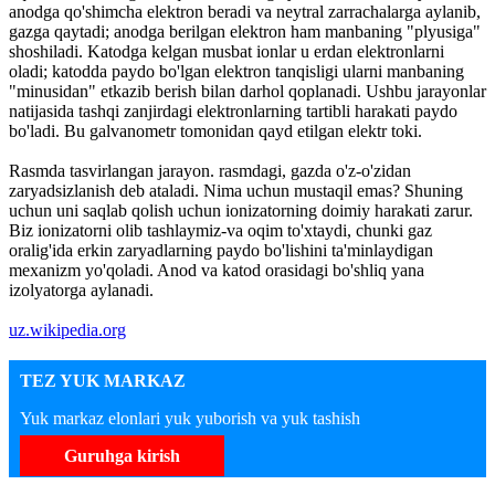
anodga qo'shimcha elektron beradi va neytral zarrachalarga aylanib,
gazga qaytadi; anodga berilgan elektron ham manbaning "plyusiga"
shoshiladi. Katodga kelgan musbat ionlar u erdan elektronlarni
oladi; katodda paydo bo'lgan elektron tanqisligi ularni manbaning
"minusidan" etkazib berish bilan darhol qoplanadi. Ushbu jarayonlar
natijasida tashqi zanjirdagi elektronlarning tartibli harakati paydo
bo'ladi. Bu galvanometr tomonidan qayd etilgan elektr toki.
Rasmda tasvirlangan jarayon. rasmdagi, gazda o'z-o'zidan
zaryadsizlanish deb ataladi. Nima uchun mustaqil emas? Shuning
uchun uni saqlab qolish uchun ionizatorning doimiy harakati zarur.
Biz ionizatorni olib tashlaymiz-va oqim to'xtaydi, chunki gaz
oralig'ida erkin zaryadlarning paydo bo'lishini ta'minlaydigan
mexanizm yo'qoladi. Anod va katod orasidagi bo'shliq yana
izolyatorga aylanadi.
uz.wikipedia.org
TEZ YUK MARKAZ
Yuk markaz elonlari yuk yuborish va yuk tashish
Guruhga kirish