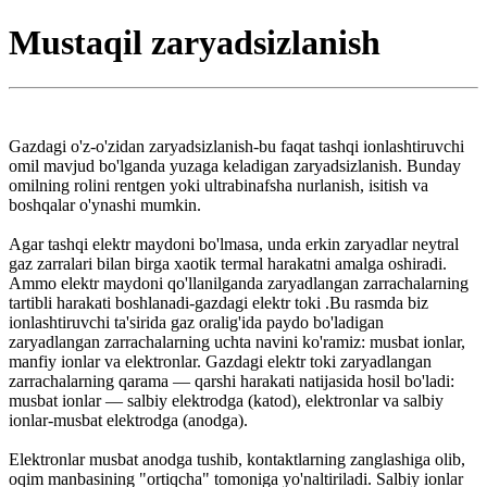
Mustaqil zaryadsizlanish
Gazdagi o'z-o'zidan zaryadsizlanish-bu faqat tashqi ionlashtiruvchi
omil mavjud bo'lganda yuzaga keladigan zaryadsizlanish. Bunday
omilning rolini rentgen yoki ultrabinafsha nurlanish, isitish va
boshqalar o'ynashi mumkin.
Agar tashqi elektr maydoni bo'lmasa, unda erkin zaryadlar neytral
gaz zarralari bilan birga xaotik termal harakatni amalga oshiradi.
Ammo elektr maydoni qo'llanilganda zaryadlangan zarrachalarning
tartibli harakati boshlanadi-gazdagi elektr toki .Bu rasmda biz
ionlashtiruvchi ta'sirida gaz oralig'ida paydo bo'ladigan
zaryadlangan zarrachalarning uchta navini ko'ramiz: musbat ionlar,
manfiy ionlar va elektronlar. Gazdagi elektr toki zaryadlangan
zarrachalarning qarama — qarshi harakati natijasida hosil bo'ladi:
musbat ionlar — salbiy elektrodga (katod), elektronlar va salbiy
ionlar-musbat elektrodga (anodga).
Elektronlar musbat anodga tushib, kontaktlarning zanglashiga olib,
oqim manbasining "ortiqcha" tomoniga yo'naltiriladi. Salbiy ionlar