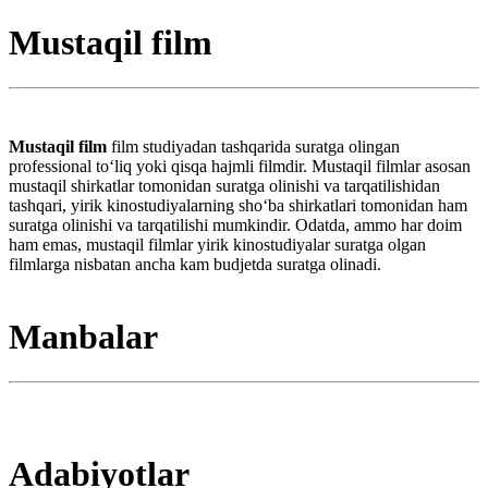
Mustaqil film
Mustaqil film
film studiyadan tashqarida suratga olingan
professional toʻliq yoki qisqa hajmli filmdir. Mustaqil filmlar asosan
mustaqil shirkatlar tomonidan suratga olinishi va tarqatilishidan
tashqari, yirik kinostudiyalarning shoʻba shirkatlari tomonidan ham
suratga olinishi va tarqatilishi mumkindir. Odatda, ammo har doim
ham emas, mustaqil filmlar yirik kinostudiyalar suratga olgan
filmlarga nisbatan ancha kam budjetda suratga olinadi.
Manbalar
Adabiyotlar