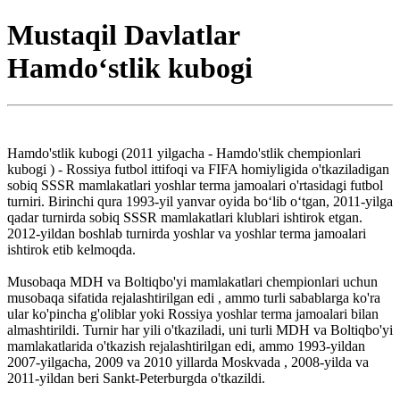
Mustaqil Davlatlar
Hamdoʻstlik kubogi
Hamdo'stlik kubogi (2011 yilgacha - Hamdo'stlik chempionlari
kubogi ) - Rossiya futbol ittifoqi va FIFA homiyligida o'tkaziladigan
sobiq SSSR mamlakatlari yoshlar terma jamoalari o'rtasidagi futbol
turniri. Birinchi qura 1993-yil yanvar oyida boʻlib oʻtgan, 2011-yilga
qadar turnirda sobiq SSSR mamlakatlari klublari ishtirok etgan.
2012-yildan boshlab turnirda yoshlar va yoshlar terma jamoalari
ishtirok etib kelmoqda.
Musobaqa MDH va Boltiqbo'yi mamlakatlari chempionlari uchun
musobaqa sifatida rejalashtirilgan edi , ammo turli sabablarga ko'ra
ular ko'pincha g'oliblar yoki Rossiya yoshlar terma jamoalari bilan
almashtirildi. Turnir har yili o'tkaziladi, uni turli MDH va Boltiqbo'yi
mamlakatlarida o'tkazish rejalashtirilgan edi, ammo 1993-yildan
2007-yilgacha, 2009 va 2010 yillarda Moskvada , 2008-yilda va
2011-yildan beri Sankt-Peterburgda o'tkazildi.