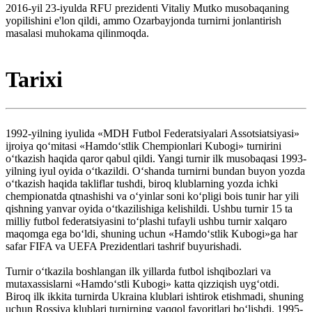
2016-yil 23-iyulda RFU prezidenti Vitaliy Mutko musobaqaning
yopilishini e'lon qildi, ammo Ozarbayjonda turnirni jonlantirish
masalasi muhokama qilinmoqda.
Tarixi
1992-yilning iyulida «MDH Futbol Federatsiyalari Assotsiatsiyasi»
ijroiya qoʻmitasi «Hamdoʻstlik Chempionlari Kubogi» turnirini
oʻtkazish haqida qaror qabul qildi. Yangi turnir ilk musobaqasi 1993-
yilning iyul oyida oʻtkazildi. Oʻshanda turnirni bundan buyon yozda
oʻtkazish haqida takliflar tushdi, biroq klublarning yozda ichki
chempionatda qtnashishi va oʻyinlar soni koʻpligi bois tunir har yili
qishning yanvar oyida oʻtkazilishiga kelishildi. Ushbu turnir 15 ta
milliy futbol federatsiyasini toʻplashi tufayli ushbu turnir xalqaro
maqomga ega boʻldi, shuning uchun «Hamdoʻstlik Kubogi»ga har
safar FIFA va UEFA Prezidentlari tashrif buyurishadi.
Turnir oʻtkazila boshlangan ilk yillarda futbol ishqibozlari va
mutaxassislarni «Hamdoʻstli Kubogi» katta qizziqish uygʻotdi.
Biroq ilk ikkita turnirda Ukraina klublari ishtirok etishmadi, shuning
uchun Rossiya klublari turnirning yaqqol favoritlari boʻlishdi. 1995-