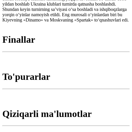
yildan boshlab Ukraina klublari turnirda qatnasha boshlashdi.
Shundan keyin turnirning saʼviyasi oʻsa boshladi va ishqiboqzlarga
yorqin oʻyinlar namoyish etildi. Eng murosali oʻyinlardan biri bu
Kiyevning «Dinamo» va Moskvaning «Spartak» toʻqnashuvlari edi.
Finallar
To'purarlar
Qiziqarli ma'lumotlar