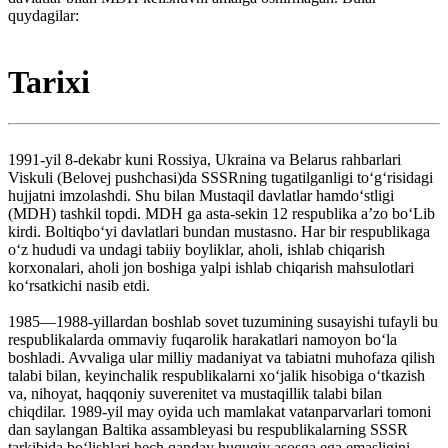
quydagilar:
Tarixi
1991-yil 8-dekabr kuni Rossiya, Ukraina va Belarus rahbarlari
Viskuli (Belovej pushchasi)da SSSRning tugatilganligi toʻgʻrisidagi
hujjatni imzolashdi. Shu bilan Mustaqil davlatlar hamdoʻstligi
(MDH) tashkil topdi. MDH ga asta-sekin 12 respublika aʼzo boʻLib
kirdi. Boltiqboʻyi davlatlari bundan mustasno. Har bir respublikaga
oʻz hududi va undagi tabiiy boyliklar, aholi, ishlab chiqarish
korxonalari, aholi jon boshiga yalpi ishlab chiqarish mahsulotlari
koʻrsatkichi nasib etdi.
1985—1988-yillardan boshlab sovet tuzumining susayishi tufayli bu
respublikalarda ommaviy fuqarolik harakatlari namoyon boʻla
boshladi. Avvaliga ular milliy madaniyat va tabiatni muhofaza qilish
talabi bilan, keyinchalik respublikalarni xoʻjalik hisobiga oʻtkazish
va, nihoyat, haqqoniy suverenitet va mustaqillik talabi bilan
chiqdilar. 1989-yil may oyida uch mamlakat vatanparvarlari tomoni
dan saylangan Baltika assambleyasi bu respublikalarning SSSR
tarkibida boʻlishlari hech qanday huquqiy asosga ega emasligini