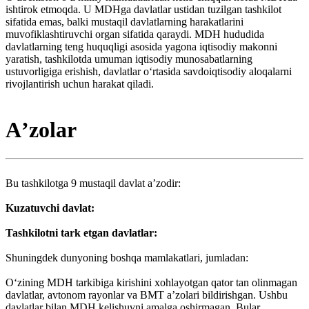
ishtirok etmoqda. U MDHga davlatlar ustidan tuzilgan tashkilot
sifatida emas, balki mustaqil davlatlarning harakatlarini
muvofiklashtiruvchi organ sifatida qaraydi. MDH hududida
davlatlarning teng huquqligi asosida yagona iqtisodiy makonni
yaratish, tashkilotda umuman iqtisodiy munosabatlarning
ustuvorligiga erishish, davlatlar oʻrtasida savdoiqtisodiy aloqalarni
rivojlantirish uchun harakat qiladi.
Aʼzolar
Bu tashkilotga 9 mustaqil davlat aʼzodir:
Kuzatuvchi davlat:
Tashkilotni tark etgan davlatlar:
Shuningdek dunyoning boshqa mamlakatlari, jumladan:
Oʻzining MDH tarkibiga kirishini xohlayotgan qator tan olinmagan
davlatlar, avtonom rayonlar va BMT aʼzolari bildirishgan. Ushbu
davlatlar bilan MDH kelishuvni amalga oshirmagan. Bular