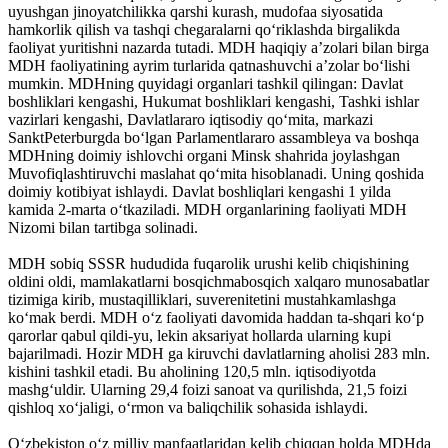
uyushgan jinoyatchilikka qarshi kurash, mudofaa siyosatida
hamkorlik qilish va tashqi chegaralarni qoʻriklashda birgalikda
faoliyat yuritishni nazarda tutadi. MDH haqiqiy aʼzolari bilan birga
MDH faoliyatining ayrim turlarida qatnashuvchi aʼzolar boʻlishi
mumkin. MDHning quyidagi organlari tashkil qilingan: Davlat
boshliklari kengashi, Hukumat boshliklari kengashi, Tashki ishlar
vazirlari kengashi, Davlatlararo iqtisodiy qoʻmita, markazi
SanktPeterburgda boʻlgan Parlamentlararo assambleya va boshqa
MDHning doimiy ishlovchi organi Minsk shahrida joylashgan
Muvofiqlashtiruvchi maslahat qoʻmita hisoblanadi. Uning qoshida
doimiy kotibiyat ishlaydi. Davlat boshliqlari kengashi 1 yilda
kamida 2-marta oʻtkaziladi. MDH organlarining faoliyati MDH
Nizomi bilan tartibga solinadi.
MDH sobiq SSSR hududida fuqarolik urushi kelib chiqishining
oldini oldi, mamlakatlarni bosqichmabosqich xalqaro munosabatlar
tizimiga kirib, mustaqilliklari, suverenitetini mustahkamlashga
koʻmak berdi. MDH oʻz faoliyati davomida haddan ta-shqari koʻp
qarorlar qabul qildi-yu, lekin aksariyat hollarda ularning kupi
bajarilmadi. Hozir MDH ga kiruvchi davlatlarning aholisi 283 mln.
kishini tashkil etadi. Bu aholining 120,5 mln. iqtisodiyotda
mashgʻuldir. Ularning 29,4 foizi sanoat va qurilishda, 21,5 foizi
qishloq xoʻjaligi, oʻrmon va baliqchilik sohasida ishlaydi.
Oʻzbekiston oʻz milliy manfaatlaridan kelib chiqqan holda MDHda