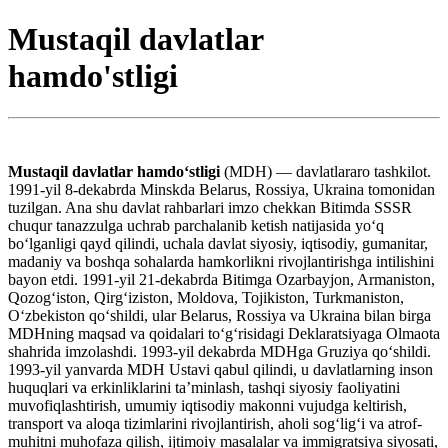
Mustaqil davlatlar
hamdo'stligi
Mustaqil davlatlar hamdoʻstligi
(MDH) — davlatlararo tashkilot.
1991-yil 8-dekabrda Minskda Belarus, Rossiya, Ukraina tomonidan
tuzilgan. Ana shu davlat rahbarlari imzo chekkan Bitimda SSSR
chuqur tanazzulga uchrab parchalanib ketish natijasida yoʻq
boʻlganligi qayd qilindi, uchala davlat siyosiy, iqtisodiy, gumanitar,
madaniy va boshqa sohalarda hamkorlikni rivojlantirishga intilishini
bayon etdi. 1991-yil 21-dekabrda Bitimga Ozarbayjon, Armaniston,
Qozogʻiston, Qirgʻiziston, Moldova, Tojikiston, Turkmaniston,
Oʻzbekiston qoʻshildi, ular Belarus, Rossiya va Ukraina bilan birga
MDHning maqsad va qoidalari toʻgʻrisidagi Deklaratsiyaga Olmaota
shahrida imzolashdi. 1993-yil dekabrda MDHga Gruziya qoʻshildi.
1993-yil yanvarda MDH Ustavi qabul qilindi, u davlatlarning inson
huquqlari va erkinliklarini taʼminlash, tashqi siyosiy faoliyatini
muvofiqlashtirish, umumiy iqtisodiy makonni vujudga keltirish,
transport va aloqa tizimlarini rivojlantirish, aholi sogʻligʻi va atrof-
muhitni muhofaza qilish, ijtimoiy masalalar va immigratsiya siyosati,